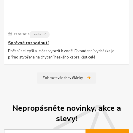
23
.
08
.
2019
Lov kaprů
Správné rozhodnutí
Počasí se lepší a je čas vyrazit k vodě. Dvoudenní vycházka je
přímo stvořena na chycení hezkého kapra.
číst celé
Zobrazit všechny články
Nepropásněte novinky, akce a
slevy!