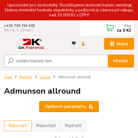
Upozornění pro obchodníky: Rozdělujeme obchodní balení, nemáme
žádnou minimální hodnotu objednávky a poštovné je zdarma při nákupu
nad 10 000 Kč s DPH!
0
ks
+420 739 734 025
za
0 Kč
(Po-Pá, 7-18 hod.)
Menu
Hledat
Úvod
Mistrall
Vlasce
Admunson allround
Admunson allround
Upřesnit parametry
Nejnovější
Nejlevnější
Nejdražší