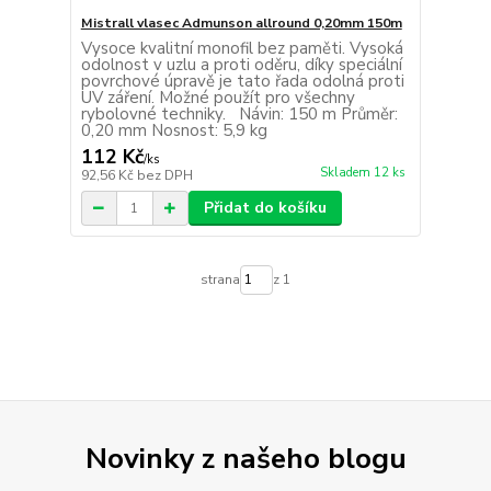
Mistrall vlasec Admunson allround 0,20mm 150m
Vysoce kvalitní monofil bez paměti. Vysoká
odolnost v uzlu a proti oděru, díky speciální
povrchové úpravě je tato řada odolná proti
UV záření. Možné použít pro všechny
rybolovné techniky. Návin: 150 m Průměr:
0,20 mm Nosnost: 5,9 kg
112 Kč
/
ks
Skladem 12 ks
92,56 Kč
bez DPH
Přidat do košíku
strana
z 1
Novinky z našeho blogu