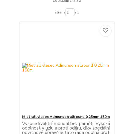
Zobrazuji 1-2 z 2
strana
z 1
Mistrall vlasec Admunson allround 0,25mm 150m
Vysoce kvalitní monofil bez paměti. Vysoká
odolnost v uzlu a proti oděru, díky speciální
povrchové úpravě je tato řada odolná proti