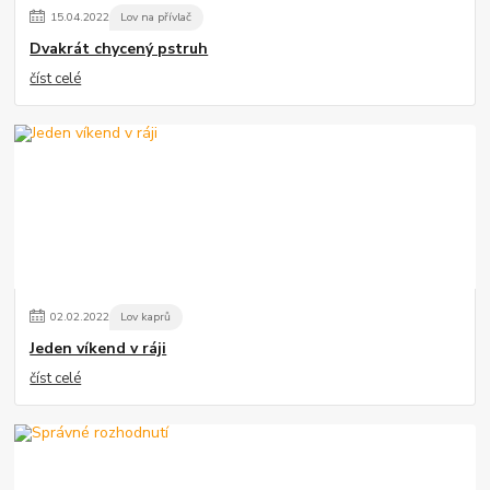
15
.
04
.
2022
Lov na přívlač
Dvakrát chycený pstruh
číst celé
02
.
02
.
2022
Lov kaprů
Jeden víkend v ráji
číst celé