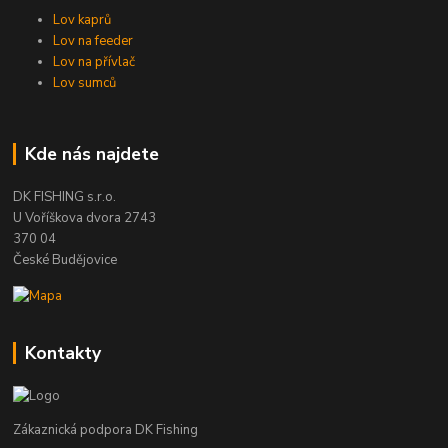
Lov kaprů
Lov na feeder
Lov na přívlač
Lov sumců
Kde nás najdete
DK FISHING s.r.o.
U Voříškova dvora 2743
370 04
České Budějovice
Kontakty
Zákaznická podpora DK Fishing