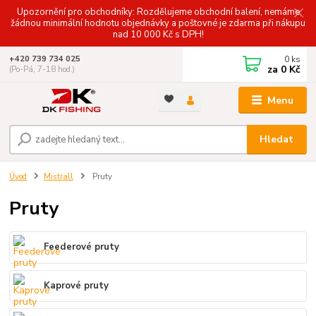
Upozornění pro obchodníky: Rozdělujeme obchodní balení, nemáme
žádnou minimální hodnotu objednávky a poštovné je zdarma při nákupu
nad 10 000 Kč s DPH!
0
ks
+420 739 734 025
za
0 Kč
(Po-Pá, 7-18 hod.)
Menu
Hledat
Úvod
Mistrall
Pruty
Pruty
Feederové pruty
Kaprové pruty