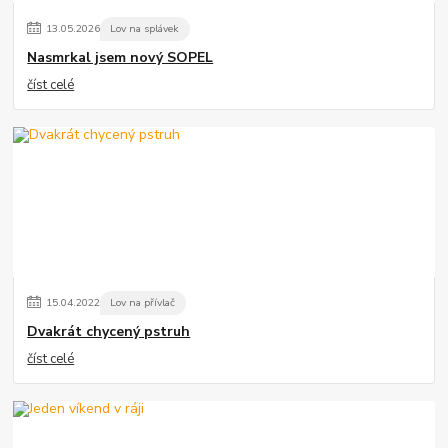
13
.
05
.
2026
Lov na splávek
Nasmrkal jsem nový SOPEL
číst celé
15
.
04
.
2022
Lov na přívlač
Dvakrát chycený pstruh
číst celé