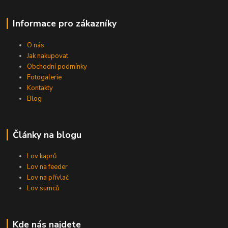
Informace pro zákazníky
O nás
Jak nakupovat
Obchodní podmínky
Fotogalerie
Kontakty
Blog
Články na blogu
Lov kaprů
Lov na feeder
Lov na přívlač
Lov sumců
Kde nás najdete