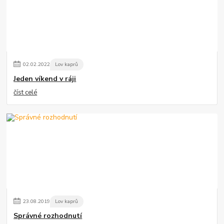
02
.
02
.
2022
Lov kaprů
Jeden víkend v ráji
číst celé
23
.
08
.
2019
Lov kaprů
Správné rozhodnutí