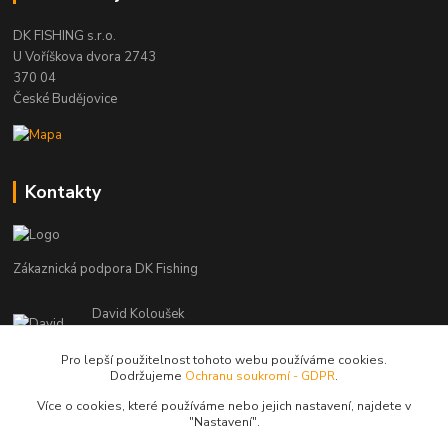
DK FISHING s.r.o.
U Voříškova dvora 2743
370 04
České Budějovice
Kontakty
Zákaznická podpora DK Fishing
David Koloušek
+420 739 734 025
(Po-Pá, 7-18 hod.)
Pro lepší použitelnost tohoto webu používáme cookies.
Dodržujeme
Ochranu soukromí - GDPR
.
david@dkfishing.cz
Více o cookies, které používáme nebo jejich nastavení, najdete v
"N
astavení"
.