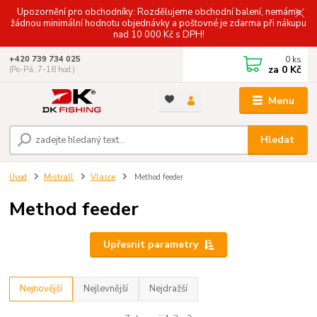
Upozornění pro obchodníky: Rozdělujeme obchodní balení, nemáme
žádnou minimální hodnotu objednávky a poštovné je zdarma při nákupu
nad 10 000 Kč s DPH!
0
ks
+420 739 734 025
za
0 Kč
(Po-Pá, 7-18 hod.)
Menu
Hledat
Úvod
Mistrall
Vlasce
Method feeder
Method feeder
Upřesnit parametry
Nejnovější
Nejlevnější
Nejdražší