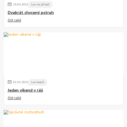
15
.
04
.
2022
Lov na přívlač
Dvakrát chycený pstruh
číst celé
02
.
02
.
2022
Lov kaprů
Jeden víkend v ráji
číst celé