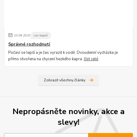
23
.
08
.
2019
Lov kaprů
Správné rozhodnutí
Počasí se lepší a je čas vyrazit k vodě. Dvoudenní vycházka je
přímo stvořena na chycení hezkého kapra.
číst celé
Zobrazit všechny články
Nepropásněte novinky, akce a
slevy!