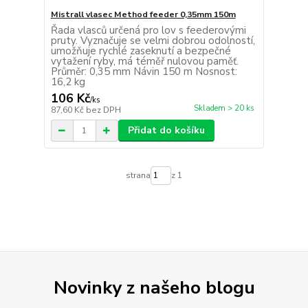
Mistrall vlasec Method feeder 0,35mm 150m
Řada vlasců určená pro lov s feederovými
pruty. Vyznačuje se velmi dobrou odolností,
umožňuje rychlé zaseknutí a bezpečné
vytažení ryby, má téměř nulovou paměť.
Průměr: 0,35 mm Návin 150 m Nosnost:
16,2 kg
106 Kč
/
ks
Skladem > 20 ks
87,60 Kč
bez DPH
Přidat do košíku
strana
z 1
Novinky z našeho blogu