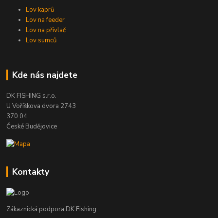
Lov kaprů
Lov na feeder
Lov na přívlač
Lov sumců
Kde nás najdete
DK FISHING s.r.o.
U Voříškova dvora 2743
370 04
České Budějovice
Kontakty
Zákaznická podpora DK Fishing