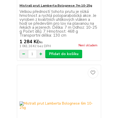
Mistrall prut Lamberta Bolognese 7m 10-25g
Velkou předností tohoto prutu je nízká
hmotnost a rychlá poloparabolická akce. Je
vyroben z kvalitních uhlíkových vláken a
hodí se především pro lov na plavanou na
řekách a jezerech. Délka: 7 m Odhoz: 10-25
g Počet dílů: 7 Hmotnost: 468 g
Transportní délka: 130 cm
1 284 Kč
/
ks
Není skladem
1 061,16 Kč
bez DPH
Přidat do košíku