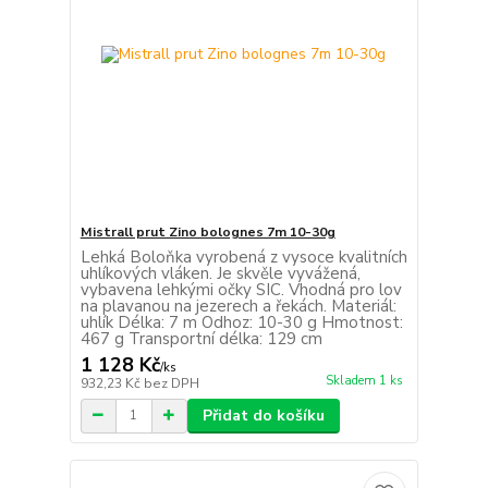
Mistrall prut Zino bolognes 7m 10-30g
Lehká Boloňka vyrobená z vysoce kvalitních
uhlíkových vláken. Je skvěle vyvážená,
vybavena lehkými očky SIC. Vhodná pro lov
na plavanou na jezerech a řekách. Materiál:
uhlík Délka: 7 m Odhoz: 10-30 g Hmotnost:
467 g Transportní délka: 129 cm
1 128 Kč
/
ks
Skladem 1 ks
932,23 Kč
bez DPH
Přidat do košíku