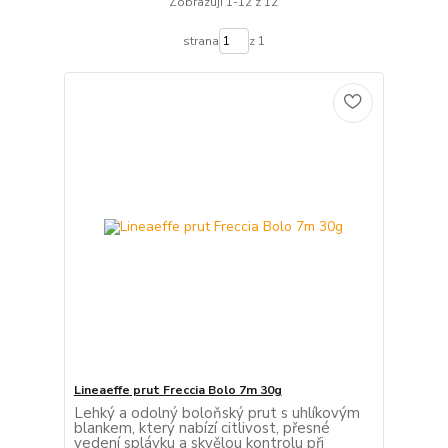
Zobrazuji 1-12 z 12
strana
z 1
Lineaeffe prut Freccia Bolo 7m 30g
Lehký a odolný boloňský prut s uhlíkovým
blankem, který nabízí citlivost, přesné
vedení splávku a skvělou kontrolu při