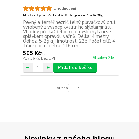
1 hodnocení
Mistrall prut Atlantis Bolognese 4m 5-25g
Pevný a téměř nezničitelný plavačkový prut
vyrobený z vysoce kvalitního sklolaminátu.
Vhodný pro každého, kdo myslí chytání se
splávkem opravdu vážně. Délka: 4 metry
Odhoz: 5-25 g Hmotnost: 225 Počet dílů: 4
Transportní délka: 116 cm
505 Kč
/
ks
Skladem 2 ks
417,36 Kč
bez DPH
Přidat do košíku
strana
z 1
Novinky z našeho blogu