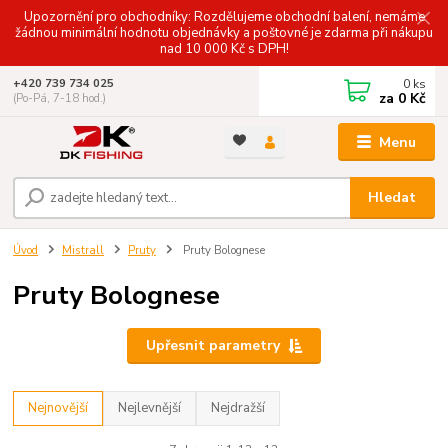
Upozornění pro obchodníky: Rozdělujeme obchodní balení, nemáme
žádnou minimální hodnotu objednávky a poštovné je zdarma při nákupu
nad 10 000 Kč s DPH!
0
ks
+420 739 734 025
za
0 Kč
(Po-Pá, 7-18 hod.)
Menu
Hledat
Úvod
Mistrall
Pruty
Pruty Bolognese
Pruty Bolognese
Upřesnit parametry
Nejnovější
Nejlevnější
Nejdražší