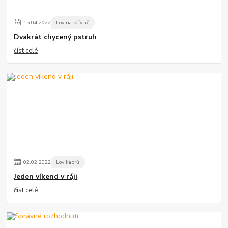
15
.
04
.
2022
Lov na přívlač
Dvakrát chycený pstruh
číst celé
02
.
02
.
2022
Lov kaprů
Jeden víkend v ráji
číst celé