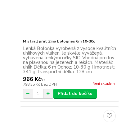
Mistrall prut Zino bolognes 6m 10-30g
Lehká Boloňka vyrobená z vysoce kvalitních
uhlíkových vláken. Je skvěle vyvážená,
vybavena lehkými očky SIC. Vhodná pro lov
na plavanou na jezerech a řekách. Materiál:
uhlík Délka: 6 m Odhoz: 10-30 g Hmotnost:
341 g Transportní délka: 128 cm
966 Kč
/
ks
Není skladem
798,35 Kč
bez DPH
Přidat do košíku