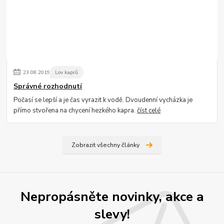
23
.
08
.
2019
Lov kaprů
Správné rozhodnutí
Počasí se lepší a je čas vyrazit k vodě. Dvoudenní vycházka je
přímo stvořena na chycení hezkého kapra.
číst celé
Zobrazit všechny články
Nepropásněte novinky, akce a
slevy!