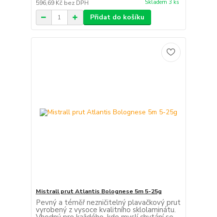
Skladem 3 ks
596,69 Kč
bez DPH
Přidat do košíku
Mistrall prut Atlantis Bolognese 5m 5-25g
Pevný a téměř nezničitelný plavačkový prut
vyrobený z vysoce kvalitního sklolaminátu.
Vhodný pro každého, kdo myslí chytání se