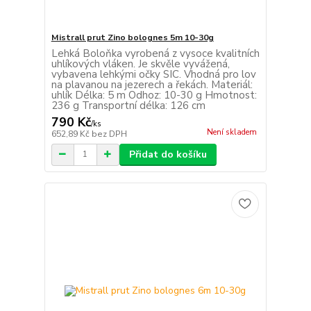
Mistrall prut Zino bolognes 5m 10-30g
Lehká Boloňka vyrobená z vysoce kvalitních
uhlíkových vláken. Je skvěle vyvážená,
vybavena lehkými očky SIC. Vhodná pro lov
na plavanou na jezerech a řekách. Materiál:
uhlík Délka: 5 m Odhoz: 10-30 g Hmotnost:
236 g Transportní délka: 126 cm
790 Kč
/
ks
Není skladem
652,89 Kč
bez DPH
Přidat do košíku