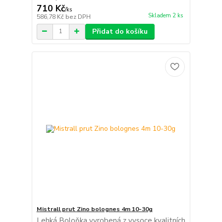
710 Kč
/
ks
Skladem 2 ks
586,78 Kč
bez DPH
Přidat do košíku
Mistrall prut Zino bolognes 4m 10-30g
Lehká Boloňka vyrobená z vysoce kvalitních