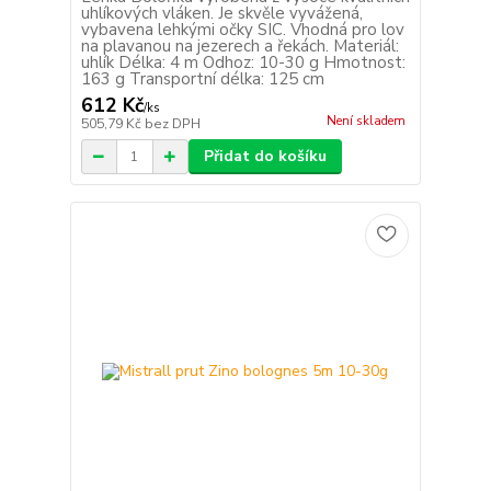
uhlíkových vláken. Je skvěle vyvážená,
vybavena lehkými očky SIC. Vhodná pro lov
na plavanou na jezerech a řekách. Materiál:
uhlík Délka: 4 m Odhoz: 10-30 g Hmotnost:
163 g Transportní délka: 125 cm
612 Kč
/
ks
Není skladem
505,79 Kč
bez DPH
Přidat do košíku