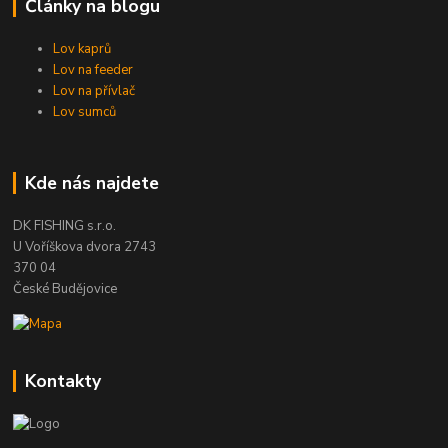
Články na blogu
Lov kaprů
Lov na feeder
Lov na přívlač
Lov sumců
Kde nás najdete
DK FISHING s.r.o.
U Voříškova dvora 2743
370 04
České Budějovice
Kontakty