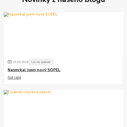
13
.
05
.
2026
Lov na splávek
Nasmrkal jsem nový SOPEL
číst celé