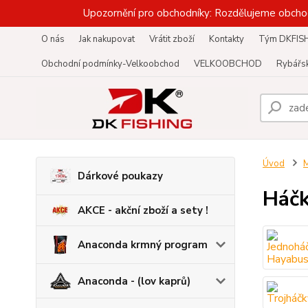
Upozornění pro obchodníky: Rozdělujeme obcho
O nás
Jak nakupovat
Vrátit zboží
Kontakty
Tým DKFIS
Obchodní podmínky-Velkoobchod
VELKOOBCHOD
Rybářsk
Úvod
M
Dárkové poukazy
Háčk
AKCE - akční zboží a sety !
Anaconda krmný program
Anaconda - (lov kaprů)