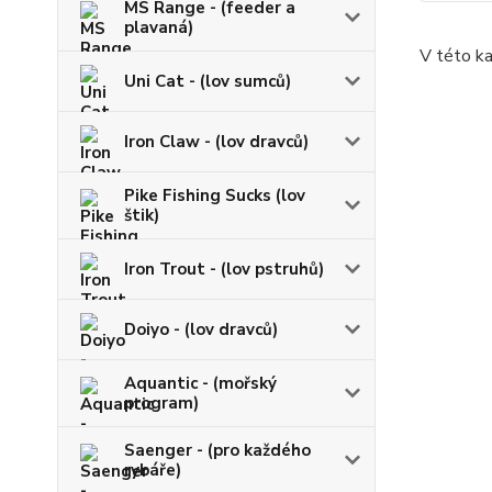
MS Range - (feeder a
plavaná)
V této ka
Uni Cat - (lov sumců)
Iron Claw - (lov dravců)
Pike Fishing Sucks (lov
štik)
Iron Trout - (lov pstruhů)
Doiyo - (lov dravců)
Aquantic - (mořský
program)
Saenger - (pro každého
rybáře)