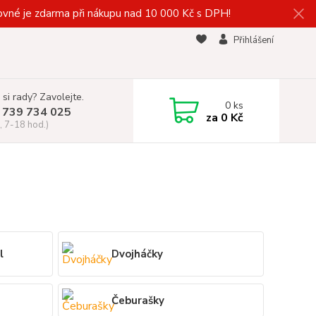
vné je zdarma při nákupu nad 10 000 Kč s DPH!
Přihlášení
 si rady? Zavolejte.
0
ks
 739 734 025
za
0 Kč
, 7-18 hod.)
l
Dvojháčky
Čeburašky