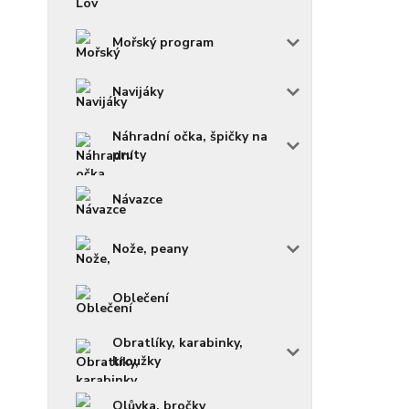
Mořský program
Navijáky
Náhradní očka, špičky na
pruty
Návazce
Nože, peany
Oblečení
Obratlíky, karabinky,
kroužky
Olůvka, bročky