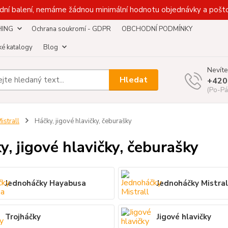
dní balení, nemáme žádnou minimální hodnotu objednávky a pošto
HING
Ochrana soukromí - GDPR
OBCHODNÍ PODMÍNKY
é katalogy
Blog
Nevíte
Hledat
+420
(Po-Pá
istrall
Háčky, jigové hlavičky, čeburašky
y, jigové hlavičky, čeburašky
Jednoháčky Hayabusa
Jednoháčky Mistral
Trojháčky
Jigové hlavičky