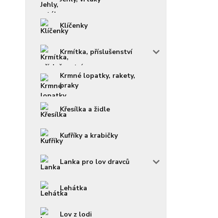
Klíčenky
Krmítka, příslušenství
Krmné lopatky, rakety,
praky
Křesílka a židle
Kufříky a krabičky
Lanka pro lov dravců
Lehátka
Lov z lodi