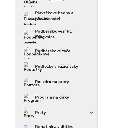
Plavačkové bedny a
příslušenství
Podběráky, vezírky,
řízkovnice
Podběrákové tyče
Podložky a vážící saky
Pouzdra na pruty
Program na dírky
Pruty
Rohatinky, vidličky,