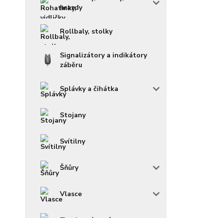
hrazdy
Rollbaly, stolky
Signalizátory a indikátory
záběru
Splávky a čihátka
Stojany
Svítilny
Šňůry
Vlasce