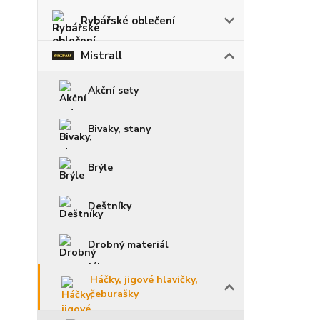
Rybářské oblečení
Mistrall
Akční sety
Bivaky, stany
Brýle
Deštníky
Drobný materiál
Háčky, jigové hlavičky,
čeburašky