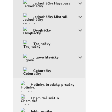
Jednoháčky Hayabusa
Jednoháčky Mistrall
Dvojháčky
Trojháčky
Jigové hlavičky
Čeburašky
Holínky, broďáky, prsačky
Chemické světlo
Jehly, vrtáky