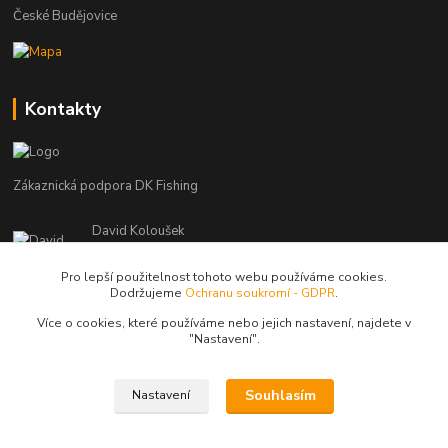
České Budějovice
Kontakty
Zákaznická podpora DK Fishing
David Koloušek
+420 739 734 025
(Po-Pá, 7-18 hod.)
Pro lepší použitelnost tohoto webu používáme cookies.
Dodržujeme
Ochranu soukromí - GDPR
.
david@dkfishing.cz
Více o cookies, které používáme nebo jejich nastavení, najdete v
"N
astavení"
.
Souhlasím
Nastavení