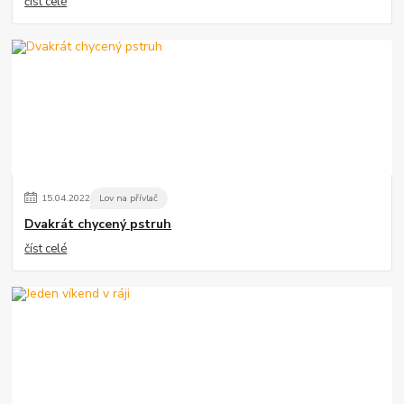
číst celé
15
.
04
.
2022
Lov na přívlač
Dvakrát chycený pstruh
číst celé