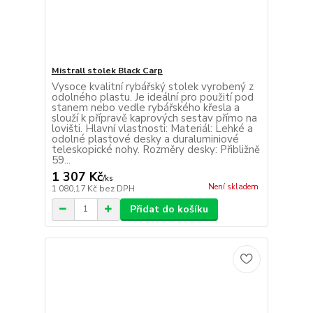
Mistrall stolek Black Carp
Vysoce kvalitní rybářský stolek vyrobený z
odolného plastu. Je ideální pro použití pod
stanem nebo vedle rybářského křesla a
slouží k přípravě kaprových sestav přímo na
lovišti. Hlavní vlastnosti: Materiál: Lehké a
odolné plastové desky a duraluminiové
teleskopické nohy. Rozměry desky: Přibližně
59...
1 307 Kč
/
ks
Není skladem
1 080,17 Kč
bez DPH
Přidat do košíku