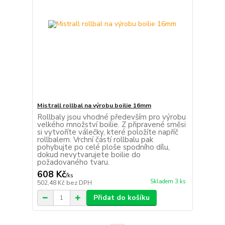
Mistrall rollbal na výrobu boilie 16mm
Rollbaly jsou vhodné především pro výrobu
velkého množství boilie. Z připravené směsi
si vytvoříte válečky, které položíte napříč
rollbalem. Vrchní částí rollbalu pak
pohybujte po celé ploše spodního dílu,
dokud nevytvarujete boilie do
požadovaného tvaru.
608 Kč
/
ks
Skladem 3 ks
502,48 Kč
bez DPH
Přidat do košíku