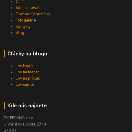
O nás
Jak nakupovat
Obchodní podmínky
Fotogalerie
Kontakty
Blog
Články na blogu
Lov kaprů
Lov na feeder
Lov na přívlač
Lov sumců
Kde nás najdete
DK FISHING s.r.o.
U Voříškova dvora 2743
370 04