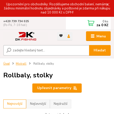
Upozornění pro obchodníky: Rozdělujeme obchodní balení, nemáme
žádnou minimální hodnotu objednávky a poštovné je zdarma při nákupu
nad 10 000 Kč s DPH!
0
ks
+420 739 734 025
za
0 Kč
(Po-Pá, 7-18 hod.)
Menu
Hledat
Úvod
Mistrall
Rollbaly, stolky
Rollbaly, stolky
Upřesnit parametry
Nejnovější
Nejlevnější
Nejdražší