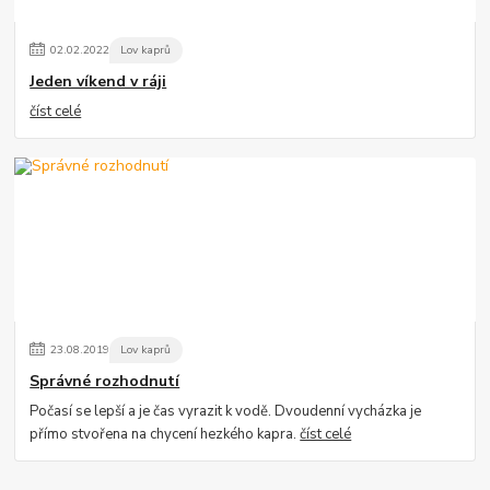
02
.
02
.
2022
Lov kaprů
Jeden víkend v ráji
číst celé
23
.
08
.
2019
Lov kaprů
Správné rozhodnutí
Počasí se lepší a je čas vyrazit k vodě. Dvoudenní vycházka je
přímo stvořena na chycení hezkého kapra.
číst celé