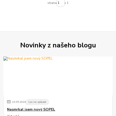
strana
z 1
Novinky z našeho blogu
13
.
05
.
2026
Lov na splávek
Nasmrkal jsem nový SOPEL