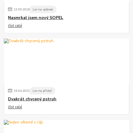
13
.
05
.
2026
Lov na splávek
Nasmrkal jsem nový SOPEL
číst celé
15
.
04
.
2022
Lov na přívlač
Dvakrát chycený pstruh
číst celé