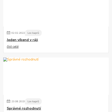
02
.
02
.
2022
Lov kaprů
Jeden víkend v ráji
číst celé
23
.
08
.
2019
Lov kaprů
Správné rozhodnutí