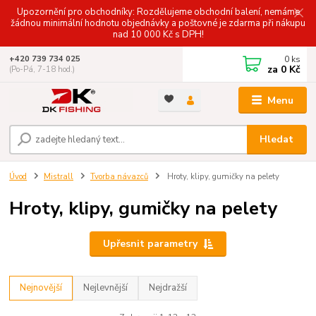
Upozornění pro obchodníky: Rozdělujeme obchodní balení, nemáme
žádnou minimální hodnotu objednávky a poštovné je zdarma při nákupu
nad 10 000 Kč s DPH!
0
ks
+420 739 734 025
za
0 Kč
(Po-Pá, 7-18 hod.)
Menu
Hledat
Úvod
Mistrall
Tvorba návazců
Hroty, klipy, gumičky na pelety
Hroty, klipy, gumičky na pelety
Upřesnit parametry
Nejnovější
Nejlevnější
Nejdražší