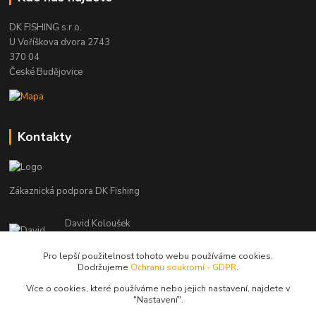
DK FISHING s.r.o.
U Voříškova dvora 2743
370 04
České Budějovice
Kontakty
Zákaznická podpora DK Fishing
David Koloušek
+420 739 734 025
(Po-Pá, 7-18 hod.)
Pro lepší použitelnost tohoto webu používáme cookies.
Dodržujeme
Ochranu soukromí - GDPR
.
david@dkfishing.cz
Více o cookies, které používáme nebo jejich nastavení, najdete v
"N
astavení"
.