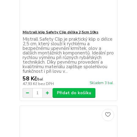
Mistrall klip Safety Clip délka 2,5cm 10ks
Mistrall Safety Clip je praktický klip o délce
2,5 cm, který slouží k rychlému a
bezpečnému upevnění krmítek, olov a
dalších montážních komponentů. Ideální pro
rychlou výměnu při různých rybářských
technikách. Díky pevnému provedení a
kvalitnímu materiálu zajišťuje spolehlivou
funkčnost i při lovu v...
58 Kč
/
bal
Skladem 3 bal
47,93 Kč
bez DPH
Přidat do košíku