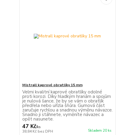
Mistrall kaprové obratlíky 15 mm
Velmi kvalitní kaprové obratlíky odolné
proti korozi. Díky hladkým hranám a spojům
je nulová šance, že by se vám o obratlík
předřela nebo uřízla šňůra. Gumová část
zaručuje rychlou a snadnou výměnu návazce.
Snadno ji stáhnete, vyměníte návazec a
opět nasunete.
47 Kč
/
ks
Skladem 20 ks
38,84 Kč
bez DPH