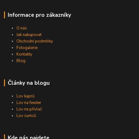
Informace pro zákazníky
O nás
Jak nakupovat
Obchodní podmínky
Fotogalerie
Kontakty
Blog
Články na blogu
Lov kaprů
Lov na feeder
Lov na přívlač
Lov sumců
Kde nás najdete