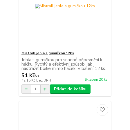
Mistrall jehla s gumičkou 12ks
Jehla s gumičkou pro snadné připevnění k
háčku. Rychlý a efektivní způsob, jak
nastražit boilie mimo háček. V balení 12 ks.
51 Kč
/
ks
Skladem 20 ks
42,15 Kč
bez DPH
Přidat do košíku