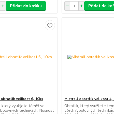
Přidat do košíku
Přidat do ko
 obratlík velikost 6, 10ks
Mistrall obratlík velikost 4,
, který využijete téměř ve
Obratlík, který využijete té
ybolovných technikách. Nosnost
všech rybolovných techniká