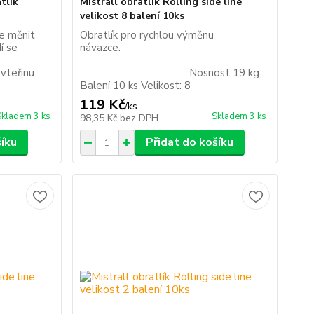
tlík
Mistrall obratlík Rolling side line
velikost 8 balení 10ks
e měnit
Obratlík pro rychlou výměnu
í se
návazce.
vteřinu.
Nosnost 19 kg
Balení 10 ks Velikost: 8
119 Kč
/
ks
Skladem 3 ks
Skladem 3 ks
98,35 Kč
bez DPH
šíku
Přidat do košíku