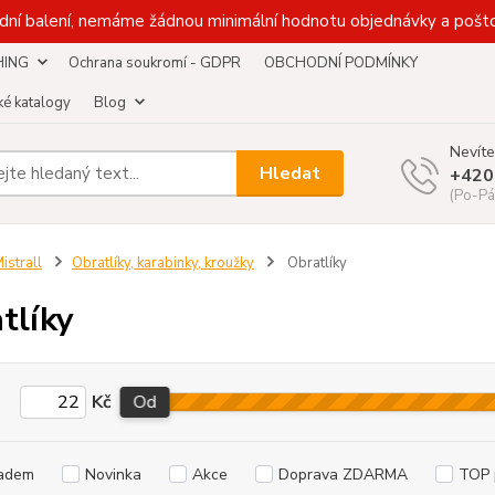
dní balení, nemáme žádnou minimální hodnotu objednávky a pošto
HING
Ochrana soukromí - GDPR
OBCHODNÍ PODMÍNKY
é katalogy
Blog
Nevíte
Hledat
+420
(Po-Pá
istrall
Obratlíky, karabinky, kroužky
Obratlíky
tlíky
Kč
Od
adem
Novinka
Akce
Doprava ZDARMA
TOP 