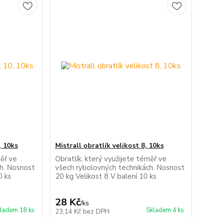
, 10ks
Mistrall obratlík velikost 8, 10ks
měř ve
Obratlík, který využijete téměř ve
ch. Nosnost
všech rybolovných technikách. Nosnost
0 ks
20 kg Velikost 8 V balení 10 ks
28 Kč
/
ks
ladem 18 ks
Skladem 4 ks
23,14 Kč
bez DPH