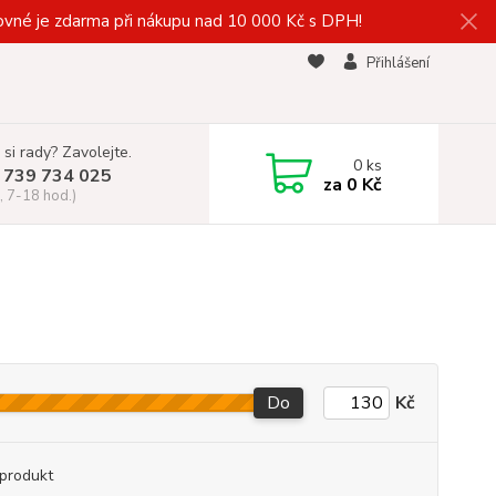
vné je zdarma při nákupu nad 10 000 Kč s DPH!
Přihlášení
 si rady? Zavolejte.
0
ks
 739 734 025
za
0 Kč
, 7-18 hod.)
Do
Kč
produkt