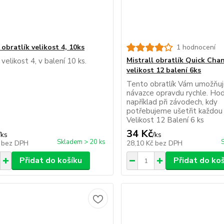
 obratlík velikost 4, 10ks
1 hodnocení
Mistrall obratlík Quick Cha
 velikost 4, v balení 10 ks.
velikost 12 balení 6ks
Tento obratlík Vám umožňuj
návazce opravdu rychle. Hod
například při závodech, kdy
potřebujeme ušetřit každou 
Velikost 12 Balení 6 ks
34 Kč
/
ks
/
ks
Skladem > 20 ks
č
bez DPH
28,10 Kč
bez DPH
Přidat do košíku
Přidat do ko