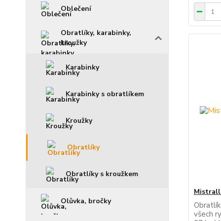
Oblečení
Obratlíky, karabinky,
kroužky
Karabinky
Karabinky s obratlíkem
Kroužky
Obratlíky
Obratlíky s kroužkem
Mistrall
Olůvka, bročky
Obratlík
všech r