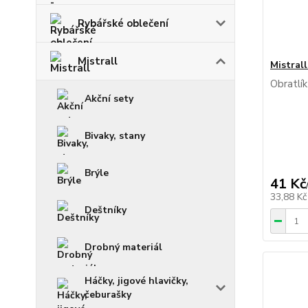
Rybářské oblečení
Mistrall
Mistrall
Obratlík
Akční sety
Bivaky, stany
Brýle
41 Kč
33,88 K
Deštníky
Drobný materiál
Háčky, jigové hlavičky,
čeburašky