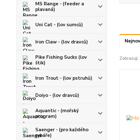
MS Range - (feeder a
plavaná)
Uni Cat - (lov sumců)
Nejnov
Iron Claw - (lov dravců)
Pike Fishing Sucks (lov
Zobrazuji 
štik)
Iron Trout - (lov pstruhů)
Doiyo - (lov dravců)
Aquantic - (mořský
program)
Saenger - (pro každého
rybáře)