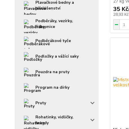
27 kg Ve
Plavačkové bedny a
35 Kč
příslušenství
28,93 K
Podběráky, vezírky,
řízkovnice
Podběrákové tyče
Podložky a vážící saky
Pouzdra na pruty
Program na dírky
Pruty
Rohatinky, vidličky,
hrazdy