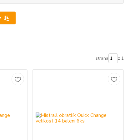
y
strana
z 1