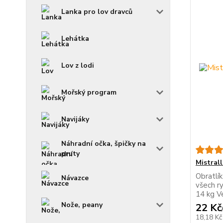
Lanka pro lov dravců
Lehátka
Lov z lodi
Mořský program
Navijáky
Náhradní očka, špičky na
pruty
Mistrall
Obratlík
Návazce
všech r
14 kg Ve
Nože, peany
22 Kč
18,18 K