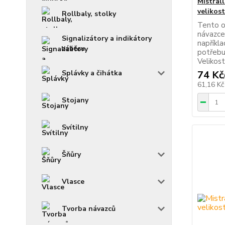
Mistral
velikost
Rollbaly, stolky
Tento o
návazce
Signalizátory a indikátory
napříkla
záběru
potřebu
Velikost
74 Kč
Splávky a čihátka
61,16 K
Stojany
Svítilny
Šňůry
Vlasce
Tvorba návazců