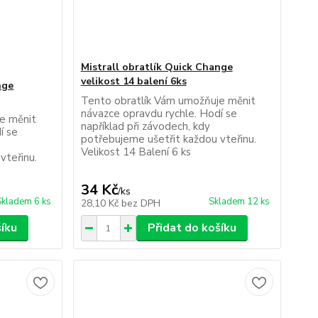
Mistrall obratlík Quick Change
velikost 14 balení 6ks
nge
Tento obratlík Vám umožňuje měnit
návazce opravdu rychle. Hodí se
e měnit
například při závodech, kdy
í se
potřebujeme ušetřit každou vteřinu.
Velikost 14 Balení 6 ks
vteřinu.
34 Kč
/
ks
Skladem 6 ks
Skladem 12 ks
28,10 Kč
bez DPH
šíku
Přidat do košíku