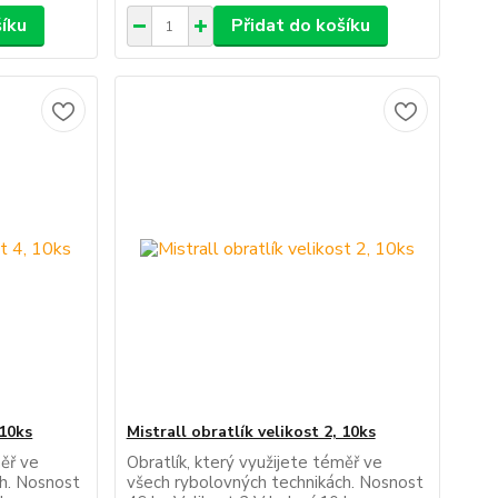
šíku
Přidat do košíku
 10ks
Mistrall obratlík velikost 2, 10ks
měř ve
Obratlík, který využijete téměř ve
ch. Nosnost
všech rybolovných technikách. Nosnost