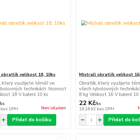
 obratlík velikost 18, 10ks
Mistrall obratlík velikost 16
, který využijete téměř ve
Obratlík, který využijete té
ybolovných technikách. Nosnost
všech rybolovných techniká
ikost 18 V balení 10 ks
8 kg Velikost 16 V balení 10
22 Kč
/
ks
/
ks
Není skladem
N
č
bez DPH
18,18 Kč
bez DPH
Přidat do košíku
Přidat do ko