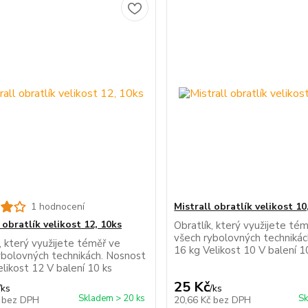
1 hodnocení
Mistrall obratlík velikost 10
 obratlík velikost 12, 10ks
Obratlík, který využijete té
všech rybolovných techniká
, který využijete téměř ve
16 kg Velikost 10 V balení 1
ybolovných technikách. Nosnost
likost 12 V balení 10 ks
25 Kč
/
ks
/
ks
Skladem > 20 ks
Sk
č
bez DPH
20,66 Kč
bez DPH