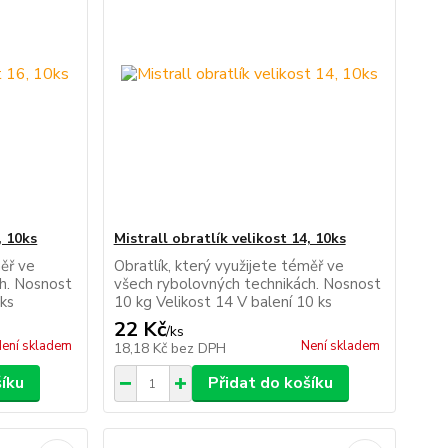
, 10ks
Mistrall obratlík velikost 14, 10ks
měř ve
Obratlík, který využijete téměř ve
ch. Nosnost
všech rybolovných technikách. Nosnost
 ks
10 kg Velikost 14 V balení 10 ks
22 Kč
/
ks
ení skladem
Není skladem
18,18 Kč
bez DPH
šíku
Přidat do košíku