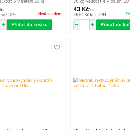
likost 6 V balení 10 ks
30 kg Velikost 4 V balení 10
43 Kč
/
ks
/
ks
Není skladem
Sk
č
bez DPH
35,54 Kč
bez DPH
Přidat do košíku
Přidat do ko