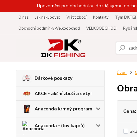
Upozornění pro obchodníky: Rozdělujeme obcho
O nás
Jak nakupovat
Vrátit zboží
Kontakty
Tým DKFIS
Obchodní podmínky-Velkoobchod
VELKOOBCHOD
Rybářsk
Úvod
M
Dárkové poukazy
Obra
AKCE - akční zboží a sety !
Anaconda krmný program
Cena:
Anaconda - (lov kaprů)
Skl