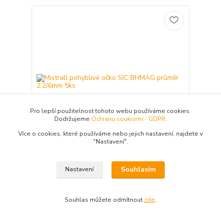
Pro lepší použitelnost tohoto webu používáme cookies.
Dodržujeme
Ochranu soukromí - GDPR
.
Více o cookies, které používáme nebo jejich nastavení, najdete v
"N
astavení"
.
Mistrall pohyblivé očko SIC BHMAG průměr
Souhlasím
Nastavení
2,2/6mm 5ks
Pohyblivé očko. průměr 2,2/6 mm v balení 5
ks
174 Kč
Souhlas můžete odmítnout
zde
.
/
ks
Není skladem
143,80 Kč
bez DPH