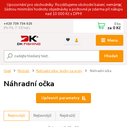
Upozornění pro obchodníky: Rozdělujeme obchodní balení, nemáme
žádnou minimální hodnotu objednávky a poštovné je zdarma při nákupu
nad 10 000 Kč s DPH!
0
ks
+420 739 734 025
za
0 Kč
(Po-Pá, 7-18 hod.)
Menu
Hledat
Úvod
Mistrall
Náhradní očka, špičky na pruty
Náhradní očka
Náhradní očka
Upřesnit parametry
Nejnovější
Nejlevnější
Nejdražší