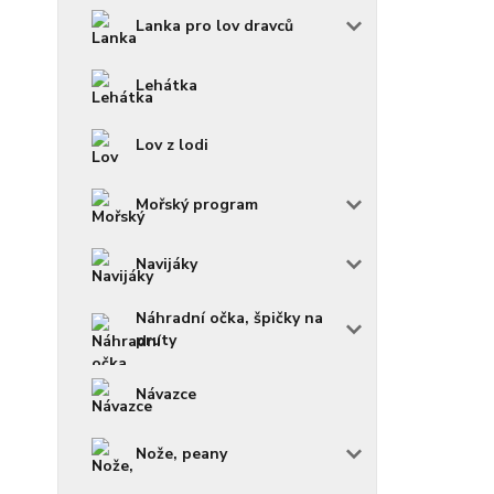
Lanka pro lov dravců
Lehátka
Lov z lodi
Mořský program
Navijáky
Náhradní očka, špičky na
pruty
Návazce
Nože, peany