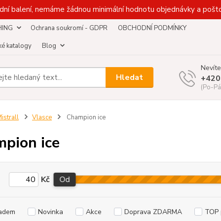
dní balení, nemáme žádnou minimální hodnotu objednávky a pošto
HING
Ochrana soukromí - GDPR
OBCHODNÍ PODMÍNKY
é katalogy
Blog
Nevíte
Hledat
+420
(Po-Pá
istrall
Vlasce
Champion ice
pion ice
Kč
Od
adem
Novinka
Akce
Doprava ZDARMA
TOP 