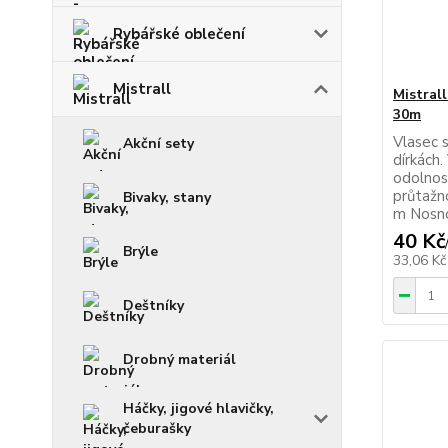
Rybářské oblečení
Mistrall
Mistral
30m
Vlasec s
Akční sety
dírkách.
odolnos
průtažn
Bivaky, stany
m Nosno
40 Kč
Brýle
33,06 K
Deštníky
Drobný materiál
Háčky, jigové hlavičky,
čeburašky