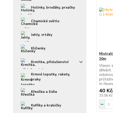
Holínky, broďáky, prsačky
Chemické světlo
Jehly, vrtáky
Klíčenky
Mistral
30m
Krmítka, příslušenství
Vlasec s
dírkách.
Krmné lopatky, rakety,
odolnos
průtažn
praky
m Nosno
40 Kč
Křesílka a židle
33,06 K
Kufříky a krabičky