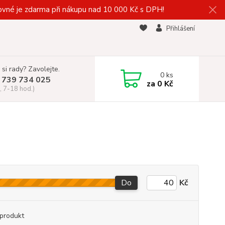
vné je zdarma při nákupu nad 10 000 Kč s DPH!
Přihlášení
 si rady? Zavolejte.
0
ks
 739 734 025
za
0 Kč
, 7-18 hod.)
Do
Kč
produkt