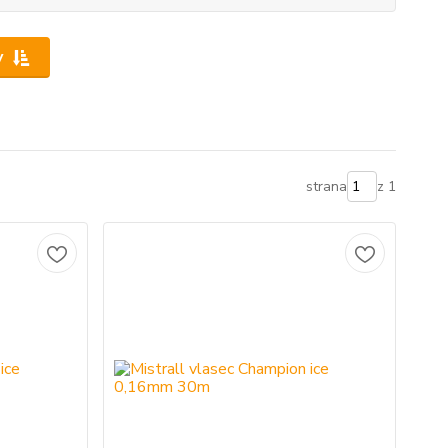
y
strana
z 1