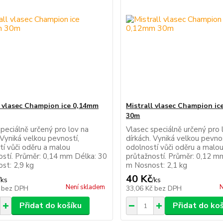
l vlasec Champion ice 0,14mm
Mistrall vlasec Champion i
30m
peciálně určený pro lov na
Vlasec speciálně určený pro 
 Vyniká velkou pevností,
dírkách. Vyniká velkou pevnos
tí vůči oděru a malou
odolností vůči oděru a malo
ostí. Průměr: 0,14 mm Délka: 30
průtažností. Průměr: 0,12 m
st: 2,9 kg
m Nosnost: 2,1 kg
40 Kč
/
ks
/
ks
Není skladem
N
č
bez DPH
33,06 Kč
bez DPH
Přidat do košíku
Přidat do ko