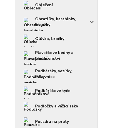
Oblečení
Obratlíky, karabinky,
kroužky
Olůvka, bročky
Plavačkové bedny a
příslušenství
Podběráky, vezírky,
řízkovnice
Podběrákové tyče
Podložky a vážící saky
Pouzdra na pruty