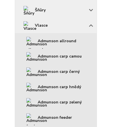
Šňůry
Vlasce
Admunson allround
Admunson carp camou
Admunson carp černý
Admunson carp hnědý
Admunson carp zelený
Admunson feeder