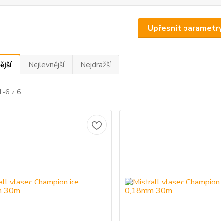
Upřesnit parametr
ější
Nejlevnější
Nejdražší
1-6 z 6