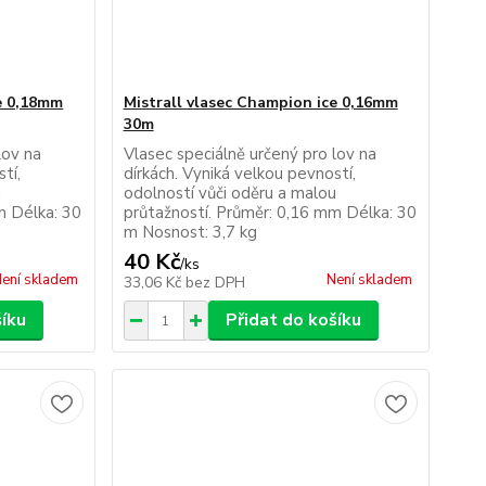
ce 0,18mm
Mistrall vlasec Champion ice 0,16mm
30m
lov na
Vlasec speciálně určený pro lov na
tí,
dírkách. Vyniká velkou pevností,
u
odolností vůči oděru a malou
m Délka: 30
průtažností. Průměr: 0,16 mm Délka: 30
m Nosnost: 3,7 kg
40 Kč
/
ks
ení skladem
Není skladem
33,06 Kč
bez DPH
šíku
Přidat do košíku