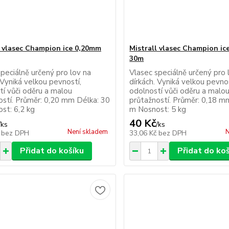
l vlasec Champion ice 0,20mm
Mistrall vlasec Champion i
30m
peciálně určený pro lov na
Vlasec speciálně určený pro 
 Vyniká velkou pevností,
dírkách. Vyniká velkou pevnos
tí vůči oděru a malou
odolností vůči oděru a malo
ostí. Průměr: 0,20 mm Délka: 30
průtažností. Průměr: 0,18 m
st: 6,2 kg
m Nosnost: 5 kg
40 Kč
/
ks
/
ks
Není skladem
N
č
bez DPH
33,06 Kč
bez DPH
Přidat do košíku
Přidat do ko