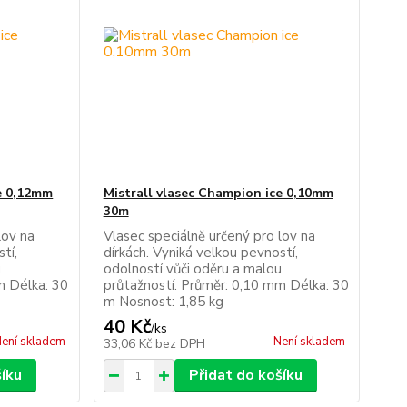
ce 0,12mm
Mistrall vlasec Champion ice 0,10mm
30m
lov na
Vlasec speciálně určený pro lov na
tí,
dírkách. Vyniká velkou pevností,
u
odolností vůči oděru a malou
m Délka: 30
průtažností. Průměr: 0,10 mm Délka: 30
m Nosnost: 1,85 kg
40 Kč
/
ks
ení skladem
Není skladem
33,06 Kč
bez DPH
šíku
Přidat do košíku