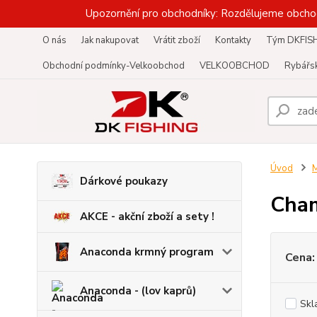
Upozornění pro obchodníky: Rozdělujeme obcho
O nás
Jak nakupovat
Vrátit zboží
Kontakty
Tým DKFIS
Obchodní podmínky-Velkoobchod
VELKOOBCHOD
Rybářsk
Úvod
M
Dárkové poukazy
Cham
AKCE - akční zboží a sety !
Anaconda krmný program
Cena:
Anaconda - (lov kaprů)
Skl