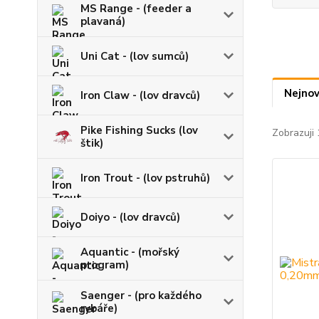
MS Range - (feeder a
plavaná)
Uni Cat - (lov sumců)
Nejnov
Iron Claw - (lov dravců)
Pike Fishing Sucks (lov
Zobrazuji 
štik)
Iron Trout - (lov pstruhů)
Doiyo - (lov dravců)
Aquantic - (mořský
program)
Saenger - (pro každého
rybáře)