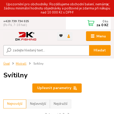
Upozornění pro obchodníky: Rozdělujeme obchodní balení, nemáme
žádnou minimální hodnotu objednávky a poštovné je zdarma při nákupu
nad 10 000 Kč s DPH!
0
ks
+420 739 734 025
za
0 Kč
(Po-Pá, 7-18 hod.)
Menu
Hledat
Úvod
Mistrall
Svítilny
Svítilny
Upřesnit parametry
Nejnovější
Nejlevnější
Nejdražší