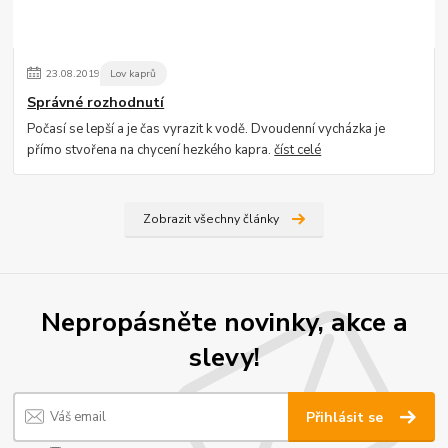
23
.
08
.
2019
Lov kaprů
Správné rozhodnutí
Počasí se lepší a je čas vyrazit k vodě. Dvoudenní vycházka je
přímo stvořena na chycení hezkého kapra.
číst celé
Zobrazit všechny články
Nepropásněte novinky, akce a
slevy!
Přihlásit se