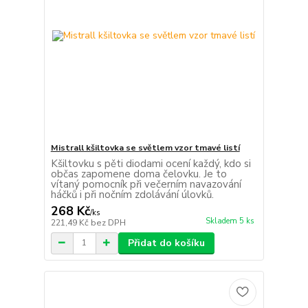
Mistrall kšiltovka se světlem vzor tmavé listí
Kšiltovku s pěti diodami ocení každý, kdo si
občas zapomene doma čelovku. Je to
vítaný pomocník při večerním navazování
háčků i při nočním zdolávání úlovků.
268 Kč
/
ks
Skladem 5 ks
221,49 Kč
bez DPH
Přidat do košíku