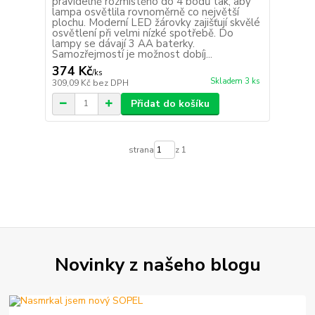
pravidelně rozmístěno do 4 bodů tak, aby
lampa osvětlila rovnoměrně co největší
plochu. Moderní LED žárovky zajišťují skvělé
osvětlení při velmi nízké spotřebě. Do
lampy se dávají 3 AA baterky.
Samozřejmostí je možnost dobíj...
374 Kč
/
ks
Skladem 3 ks
309,09 Kč
bez DPH
Přidat do košíku
strana
z 1
Novinky z našeho blogu