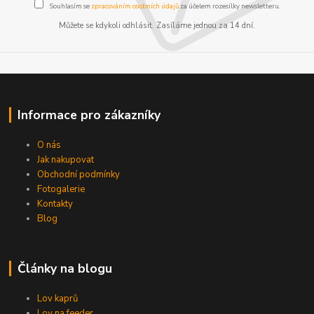
Souhlasím se
zpracováním osobních údajů
za účelem rozesílky newsletteru.
Můžete se kdykoli odhlásit. Zasíláme jednou za 14 dní.
Informace pro zákazníky
O nás
Jak nakupovat
Obchodní podmínky
Fotogalerie
Kontakty
Blog
Články na blogu
Lov kaprů
Lov na feeder