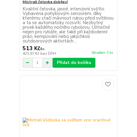
Mistrall čelovka dobíjecí
Kvalitní čelovka, jasné, intenzivní světlo.
Vybavena pohybovým senzorem, díky
kterému stačí mávnout rukou před svítilnou
a ta se automaticky rozsvítí. Nezbytný
prvek každého nočního rybolovu. Užitečné
nejen pro rybáře, ale také při každodenní
práci, kempování nebo jakýchkoli
outdoorových aktivitách....
513 Kč
/
ks
Skladem 3 ks
423,97 Kč
bez DPH
Přidat do košíku