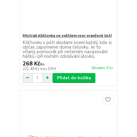
Mistrall kšiltovka se světlem vzor oranžové listí
Kšiltovku s pěti diodami ocení každý, kdo si
občas zapomene doma čelovku. Je to
vítaný pomocník při večerním navazování
háčků i při nočním zdolávání úlovků.
268 Kč
/
ks
Skladem 6 ks
221,49 Kč
bez DPH
Přidat do košíku