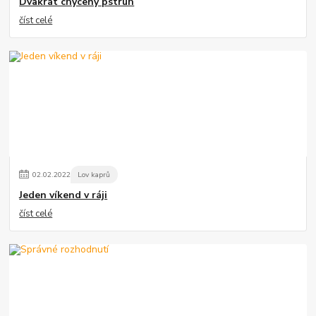
Dvakrát chycený pstruh
číst celé
02
.
02
.
2022
Lov kaprů
Jeden víkend v ráji
číst celé