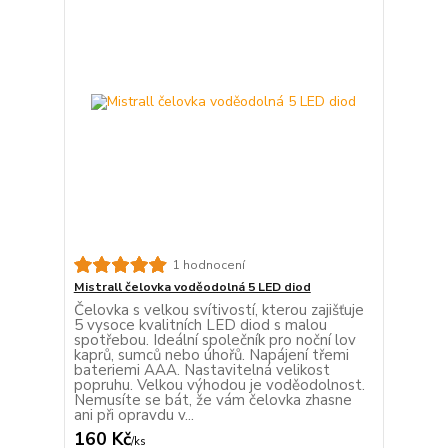
1 hodnocení
Mistrall čelovka voděodolná 5 LED diod
Čelovka s velkou svítivostí, kterou zajišťuje
5 vysoce kvalitních LED diod s malou
spotřebou. Ideální společník pro noční lov
kaprů, sumců nebo úhořů. Napájení třemi
bateriemi AAA. Nastavitelná velikost
popruhu. Velkou výhodou je voděodolnost.
Nemusíte se bát, že vám čelovka zhasne
ani při opravdu v...
160 Kč
/
ks