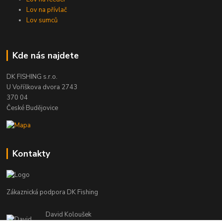
Lov na přívlač
Lov sumců
Kde nás najdete
DK FISHING s.r.o.
U Voříškova dvora 2743
370 04
České Budějovice
Kontakty
Zákaznická podpora DK Fishing
David Koloušek