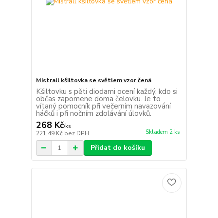
Mistrall kšiltovka se světlem vzor čená
Kšiltovku s pěti diodami ocení každý, kdo si
občas zapomene doma čelovku. Je to
vítaný pomocník při večerním navazování
háčků i při nočním zdolávání úlovků.
268 Kč
/
ks
Skladem 2 ks
221,49 Kč
bez DPH
Přidat do košíku