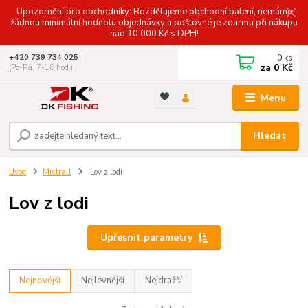
Upozornění pro obchodníky: Rozdělujeme obchodní balení, nemáme
žádnou minimální hodnotu objednávky a poštovné je zdarma při nákupu
nad 10 000 Kč s DPH!
0
ks
+420 739 734 025
za
0 Kč
(Po-Pá, 7-18 hod.)
Menu
Hledat
Úvod
Mistrall
Lov z lodi
Lov z lodi
Upřesnit parametry
Nejnovější
Nejlevnější
Nejdražší