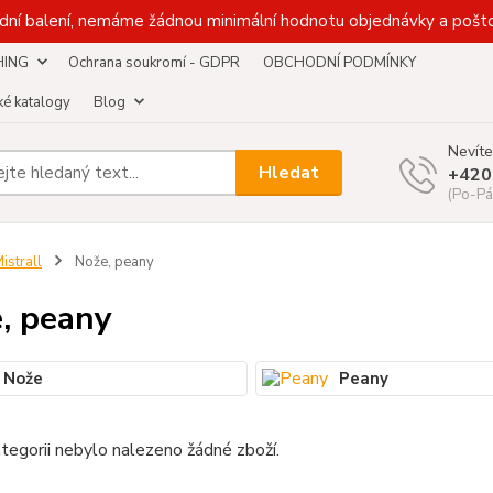
dní balení, nemáme žádnou minimální hodnotu objednávky a pošto
HING
Ochrana soukromí - GDPR
OBCHODNÍ PODMÍNKY
é katalogy
Blog
Nevíte
Hledat
+420
(Po-Pá
istrall
Nože, peany
, peany
Nože
Peany
tegorii nebylo nalezeno žádné zboží.