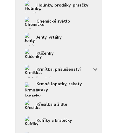
Holínky, broďáky, prsačky
Chemické světlo
Jehly, vrtáky
Klíčenky
Krmítka, příslušenství
Krmné lopatky, rakety,
praky
Křesílka a židle
Kufříky a krabičky