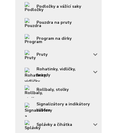
Podložky a vážící saky
Pouzdra na pruty
Program na dírky
Pruty
Rohatinky, vidličky,
hrazdy
Rollbaly, stolky
Signalizátory a indikátory
záběru
Splávky a čihátka