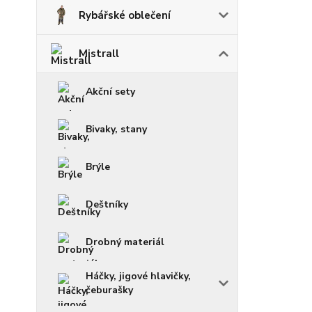
Rybářské oblečení
Mistrall
Akční sety
Bivaky, stany
Brýle
Deštníky
Drobný materiál
Háčky, jigové hlavičky,
čeburašky