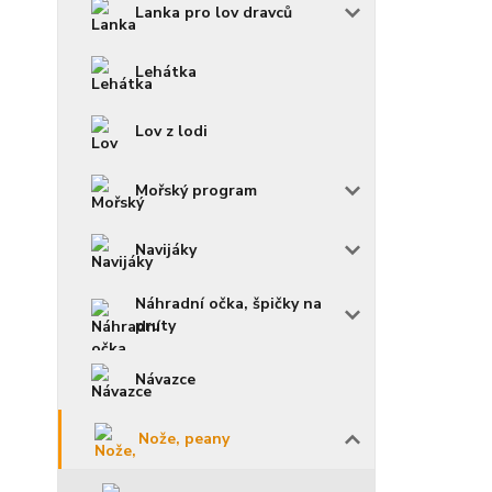
Lanka pro lov dravců
Lehátka
Lov z lodi
Mořský program
Navijáky
Náhradní očka, špičky na
pruty
Návazce
Nože, peany