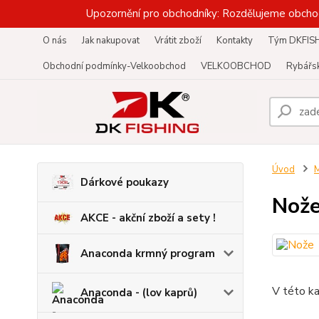
Upozornění pro obchodníky: Rozdělujeme obcho
O nás
Jak nakupovat
Vrátit zboží
Kontakty
Tým DKFIS
Obchodní podmínky-Velkoobchod
VELKOOBCHOD
Rybářsk
Úvod
M
Dárkové poukazy
Nože
AKCE - akční zboží a sety !
Anaconda krmný program
V této ka
Anaconda - (lov kaprů)