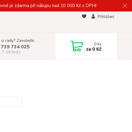
vné je zdarma při nákupu nad 10 000 Kč s DPH!
Přihlášení
 si rady? Zavolejte.
0
ks
 739 734 025
za
0 Kč
, 7-18 hod.)