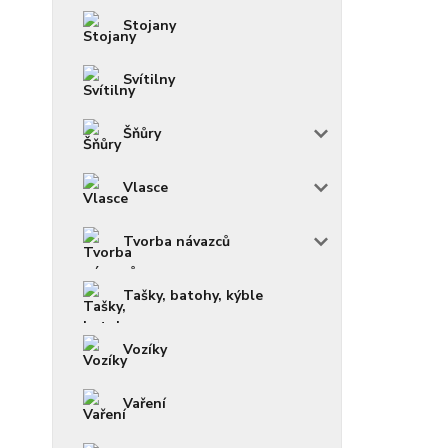
Stojany
Svítilny
Šňůry
Vlasce
Tvorba návazců
Tašky, batohy, kýble
Vozíky
Vaření