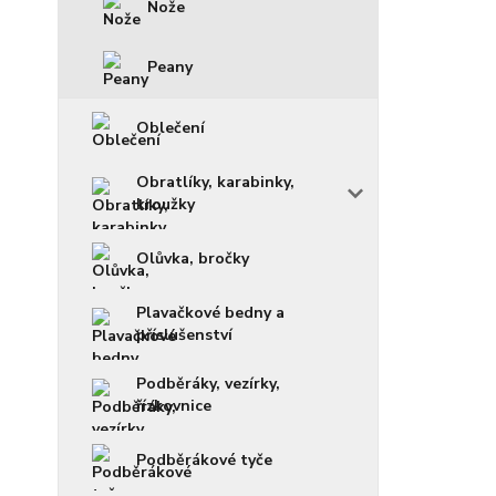
Nože
Peany
Oblečení
Obratlíky, karabinky,
kroužky
Olůvka, bročky
Plavačkové bedny a
příslušenství
Podběráky, vezírky,
řízkovnice
Podběrákové tyče