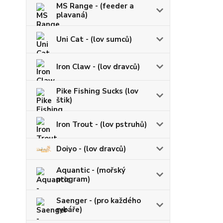
MS Range - (feeder a
plavaná)
Uni Cat - (lov sumců)
Iron Claw - (lov dravců)
Pike Fishing Sucks (lov
štik)
Iron Trout - (lov pstruhů)
Doiyo - (lov dravců)
Aquantic - (mořský
program)
Saenger - (pro každého
rybáře)