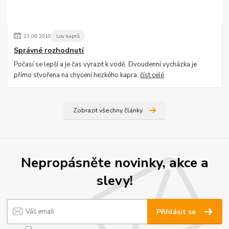
23
.
08
.
2019
Lov kaprů
Správné rozhodnutí
Počasí se lepší a je čas vyrazit k vodě. Dvoudenní vycházka je
přímo stvořena na chycení hezkého kapra.
číst celé
Zobrazit všechny články
Nepropásněte novinky, akce a
slevy!
Přihlásit se