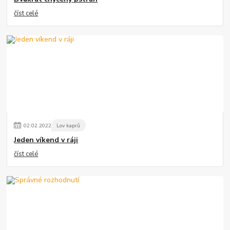
číst celé
02
.
02
.
2022
Lov kaprů
Jeden víkend v ráji
číst celé