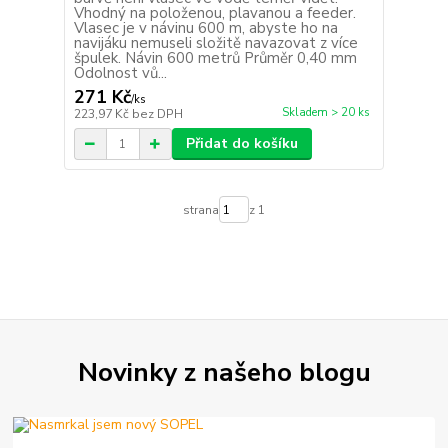
Vhodný na položenou, plavanou a feeder.
Vlasec je v návinu 600 m, abyste ho na
navijáku nemuseli složitě navazovat z více
špulek. Návin 600 metrů Průměr 0,40 mm
Odolnost vů...
271 Kč
/
ks
Skladem > 20 ks
223,97 Kč
bez DPH
Přidat do košíku
strana
z 1
Novinky z našeho blogu