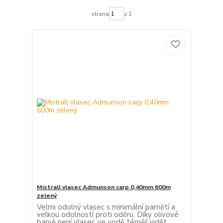
strana
z 1
Mistrall vlasec Admunson carp 0,40mm 600m
zelený
Velmi odolný vlasec s minimální pamětí a
velkou odolností proti oděru. Díky olivové
barvě není vlasec ve vodě téměř vidět.