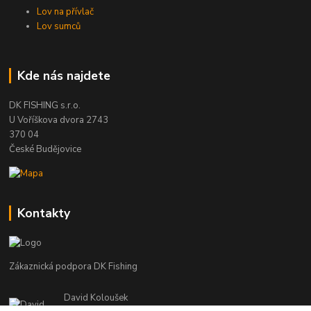
Lov na přívlač
Lov sumců
Kde nás najdete
DK FISHING s.r.o.
U Voříškova dvora 2743
370 04
České Budějovice
Kontakty
Zákaznická podpora DK Fishing
David Koloušek