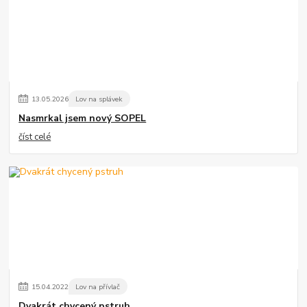
13
.
05
.
2026
Lov na splávek
Nasmrkal jsem nový SOPEL
číst celé
15
.
04
.
2022
Lov na přívlač
Dvakrát chycený pstruh