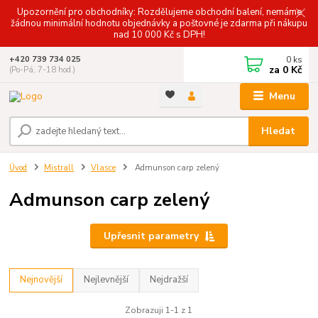
Upozornění pro obchodníky: Rozdělujeme obchodní balení, nemáme
žádnou minimální hodnotu objednávky a poštovné je zdarma při nákupu
nad 10 000 Kč s DPH!
0
ks
+420 739 734 025
za
0 Kč
(Po-Pá, 7-18 hod.)
Menu
Hledat
Úvod
Mistrall
Vlasce
Admunson carp zelený
Admunson carp zelený
Upřesnit parametry
Nejnovější
Nejlevnější
Nejdražší
Zobrazuji 1-1 z 1