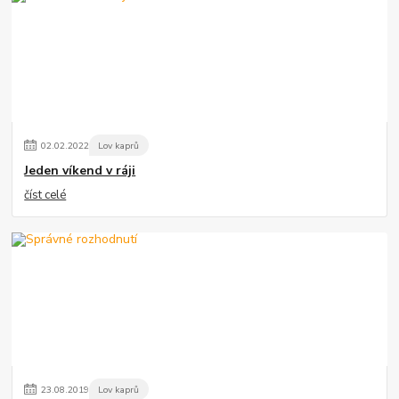
02
.
02
.
2022
Lov kaprů
Jeden víkend v ráji
číst celé
23
.
08
.
2019
Lov kaprů