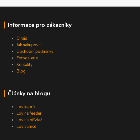
Informace pro zákazníky
O nás
Jak nakupovat
Obchodní podmínky
Fotogalerie
Kontakty
Blog
Články na blogu
Lov kaprů
Lov na feeder
Lov na přívlač
Lov sumců