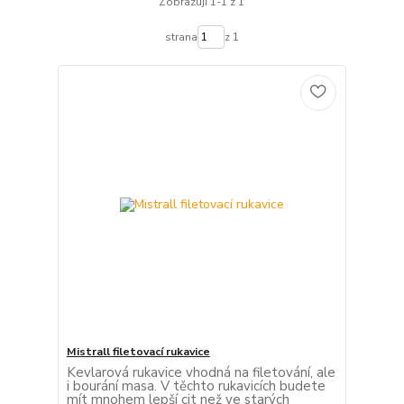
Zobrazuji 1-1 z 1
strana
z 1
Mistrall filetovací rukavice
Kevlarová rukavice vhodná na filetování, ale
i bourání masa. V těchto rukavicích budete
mít mnohem lepší cit než ve starých