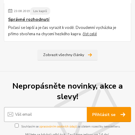
23
.
08
.
2019
Lov kaprů
Správné rozhodnutí
Počasí se lepší a je čas vyrazit k vodě. Dvoudenní vycházka je
přímo stvořena na chycení hezkého kapra.
číst celé
Zobrazit všechny články
Nepropásněte novinky, akce a
slevy!
Přihlásit se
Souhlasím se
zpracováním osobních údajů
za účelem rozesílky newsletteru.
Můžete se kdykoli odhlásit. Zasíláme jednou za 14 dní.