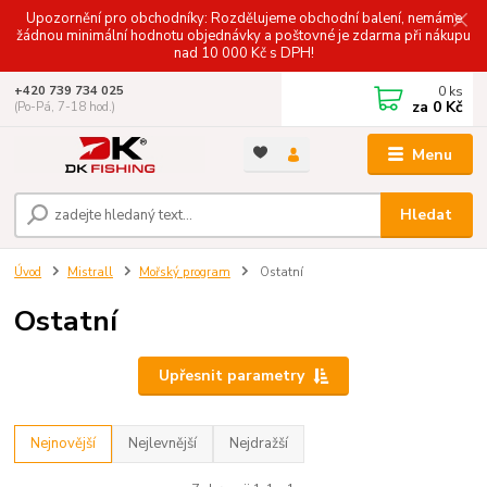
Upozornění pro obchodníky: Rozdělujeme obchodní balení, nemáme
žádnou minimální hodnotu objednávky a poštovné je zdarma při nákupu
nad 10 000 Kč s DPH!
0
ks
+420 739 734 025
za
0 Kč
(Po-Pá, 7-18 hod.)
Menu
Hledat
Úvod
Mistrall
Mořský program
Ostatní
Ostatní
Upřesnit parametry
Nejnovější
Nejlevnější
Nejdražší