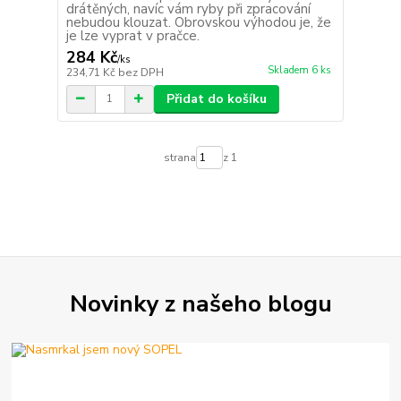
drátěných, navíc vám ryby při zpracování
nebudou klouzat. Obrovskou výhodou je, že
je lze vyprat v pračce.
284 Kč
/
ks
Skladem 6 ks
234,71 Kč
bez DPH
Přidat do košíku
strana
z 1
Novinky z našeho blogu