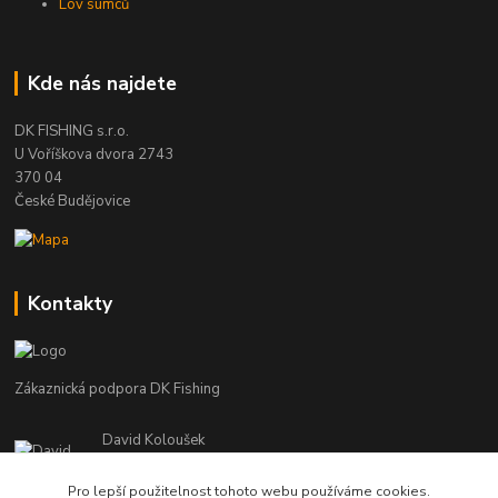
Lov sumců
Kde nás najdete
DK FISHING s.r.o.
U Voříškova dvora 2743
370 04
České Budějovice
Kontakty
Zákaznická podpora DK Fishing
David Koloušek
+420 739 734 025
(Po-Pá, 7-18 hod.)
Pro lepší použitelnost tohoto webu používáme cookies.