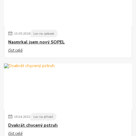
13
.
05
.
2026
Lov na splávek
Nasmrkal jsem nový SOPEL
číst celé
15
.
04
.
2022
Lov na přívlač
Dvakrát chycený pstruh
číst celé