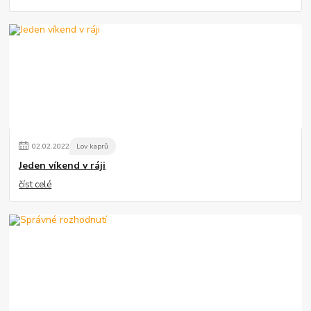
02
.
02
.
2022
Lov kaprů
Jeden víkend v ráji
číst celé