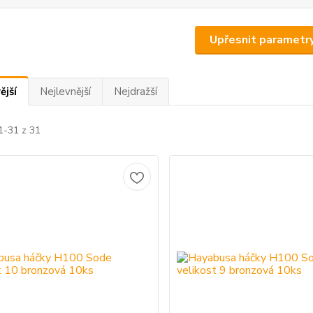
Upřesnit parametr
ější
Nejlevnější
Nejdražší
1-31 z 31