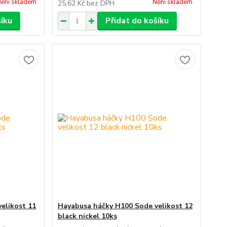
ení skladem
Není skladem
25,62 Kč
bez DPH
šíku
Přidat do košíku
elikost 11
Hayabusa háčky H100 Sode velikost 12
black nickel 10ks