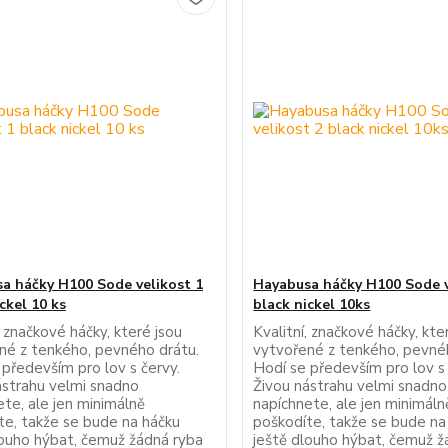
a háčky H100 Sode velikost 1
Hayabusa háčky H100 Sode v
ckel 10 ks
black nickel 10ks
, značkové háčky, které jsou
Kvalitní, značkové háčky, kte
né z tenkého, pevného drátu.
vytvořené z tenkého, pevné
 především pro lov s červy.
Hodí se především pro lov s 
ástrahu velmi snadno
Živou nástrahu velmi snadno
ete, ale jen minimálně
napíchnete, ale jen minimáln
te, takže se bude na háčku
poškodíte, takže se bude na
louho hýbat, čemuž žádná ryba
ještě dlouho hýbat, čemuž ž