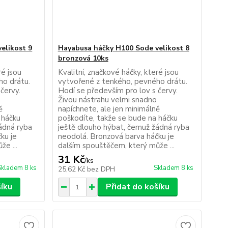
elikost 9
Hayabusa háčky H100 Sode velikost 8
bronzová 10ks
ré jsou
Kvalitní, značkové háčky, které jsou
ho drátu.
vytvořené z tenkého, pevného drátu.
červy.
Hodí se především pro lov s červy.
Živou nástrahu velmi snadno
ě
napíchnete, ale jen minimálně
 háčku
poškodíte, takže se bude na háčku
ádná ryba
ještě dlouho hýbat, čemuž žádná ryba
ku je
neodolá. Bronzová barva háčku je
e ...
dalším spouštěčem, který může ...
31 Kč
/
ks
Skladem 8 ks
Skladem 8 ks
25,62 Kč
bez DPH
šíku
Přidat do košíku