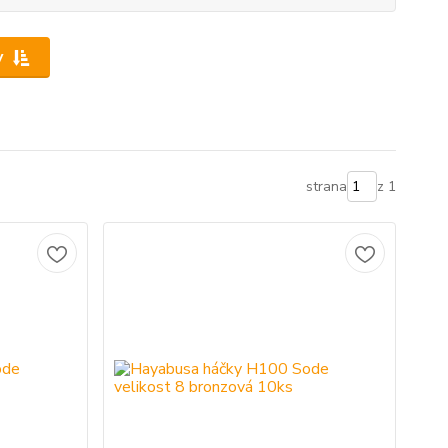
y
strana
z 1