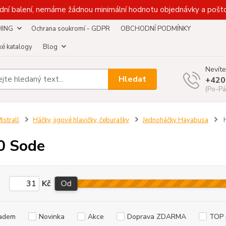
dní balení, nemáme žádnou minimální hodnotu objednávky a pošto
HING
Ochrana soukromí - GDPR
OBCHODNÍ PODMÍNKY
é katalogy
Blog
Nevíte
Hledat
+420
(Po-Pá
istrall
Háčky, jigové hlavičky, čeburašky
Jednoháčky Hayabusa
H
0 Sode
Kč
Od
adem
Novinka
Akce
Doprava ZDARMA
TOP 