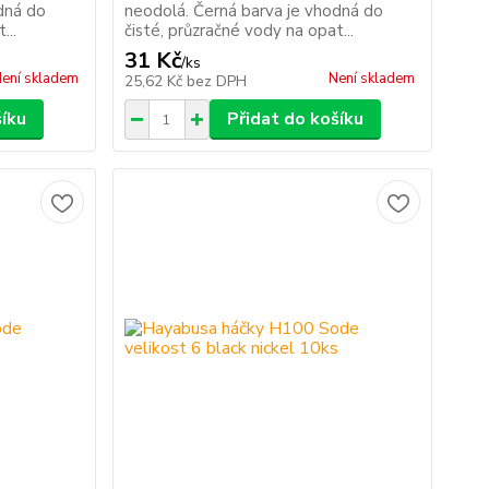
dná do
neodolá. Černá barva je vhodná do
...
čisté, průzračné vody na opat...
31 Kč
/
ks
ení skladem
Není skladem
25,62 Kč
bez DPH
šíku
Přidat do košíku