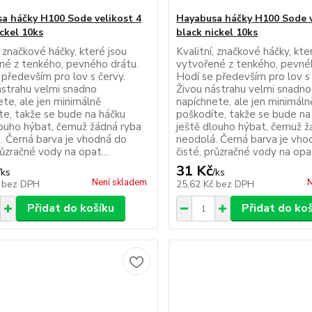
a háčky H100 Sode velikost 4
Hayabusa háčky H100 Sode v
ickel 10ks
black nickel 10ks
, značkové háčky, které jsou
Kvalitní, značkové háčky, kte
né z tenkého, pevného drátu.
vytvořené z tenkého, pevné
 především pro lov s červy.
Hodí se především pro lov s 
ástrahu velmi snadno
Živou nástrahu velmi snadno
ete, ale jen minimálně
napíchnete, ale jen minimáln
te, takže se bude na háčku
poškodíte, takže se bude na
louho hýbat, čemuž žádná ryba
ještě dlouho hýbat, čemuž ž
. Černá barva je vhodná do
neodolá. Černá barva je vho
růzračné vody na opat...
čisté, průzračné vody na opat
31 Kč
/
ks
/
ks
Není skladem
N
č
bez DPH
25,62 Kč
bez DPH
Přidat do košíku
Přidat do ko