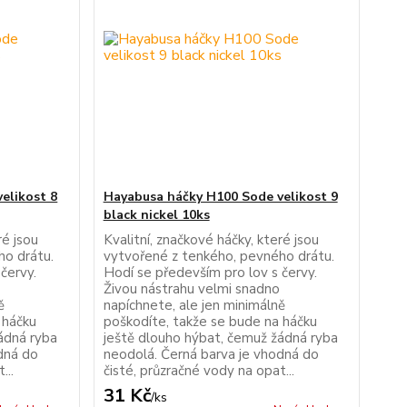
elikost 8
Hayabusa háčky H100 Sode velikost 9
black nickel 10ks
ré jsou
Kvalitní, značkové háčky, které jsou
ho drátu.
vytvořené z tenkého, pevného drátu.
červy.
Hodí se především pro lov s červy.
Živou nástrahu velmi snadno
ě
napíchnete, ale jen minimálně
 háčku
poškodíte, takže se bude na háčku
ádná ryba
ještě dlouho hýbat, čemuž žádná ryba
dná do
neodolá. Černá barva je vhodná do
...
čisté, průzračné vody na opat...
31 Kč
/
ks