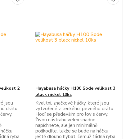
elikost 2
Hayabusa háčky H100 Sode velikost 3
black nickel 10ks
ré jsou
Kvalitní, značkové háčky, které jsou
ho drátu.
vytvořené z tenkého, pevného drátu.
červy.
Hodí se především pro lov s červy.
Živou nástrahu velmi snadno
ě
napíchnete, ale jen minimálně
 háčku
poškodíte, takže se bude na háčku
ádná ryba
ještě dlouho hýbat, čemuž žádná ryba