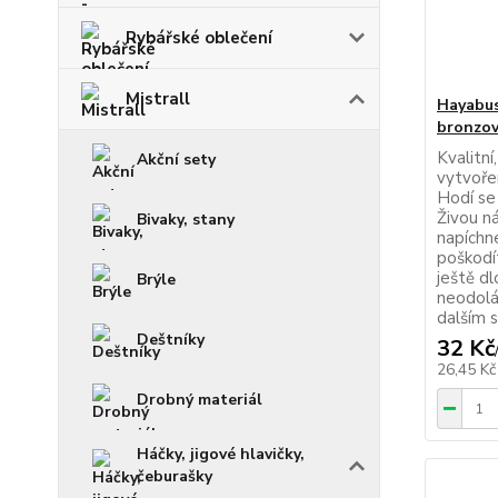
Rybářské oblečení
Mistrall
Hayabus
bronzov
Kvalitní
Akční sety
vytvoře
Hodí se
Živou n
Bivaky, stany
napíchn
poškodí
ještě d
Brýle
neodolá
dalším 
Deštníky
32 Kč
26,45 K
Drobný materiál
Háčky, jigové hlavičky,
čeburašky