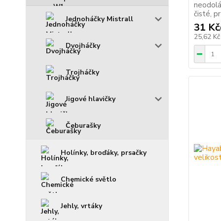
neodolá
čisté, p
Jednoháčky Mistrall
31 Kč
25,62 K
Dvojháčky
Trojháčky
Jigové hlavičky
Čeburašky
Holínky, broďáky, prsačky
Chemické světlo
Jehly, vrtáky