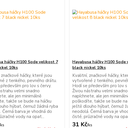
a háčky H100 Sode velikost 7
Hayabusa háčky H100 Sode v
ickel 10ks
black nickel 10ks
, značkové háčky, které jsou
Kvalitní, značkové háčky, kte
né z tenkého, pevného drátu.
vytvořené z tenkého, pevné
 především pro lov s červy.
Hodí se především pro lov s 
ástrahu velmi snadno
Živou nástrahu velmi snadno
ete, ale jen minimálně
napíchnete, ale jen minimáln
te, takže se bude na háčku
poškodíte, takže se bude na
louho hýbat, čemuž žádná ryba
ještě dlouho hýbat, čemuž ž
. Černá barva je vhodná do
neodolá. Černá barva je vho
růzračné vody na opat...
čisté, průzračné vody na opat
31 Kč
/
ks
/
ks