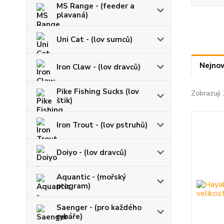
MS Range - (feeder a
plavaná)
Uni Cat - (lov sumců)
Nejnov
Iron Claw - (lov dravců)
Pike Fishing Sucks (lov
Zobrazuji 
štik)
Iron Trout - (lov pstruhů)
Doiyo - (lov dravců)
Aquantic - (mořský
program)
Saenger - (pro každého
rybáře)