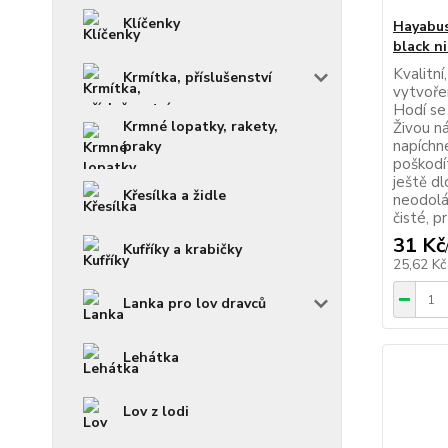
Klíčenky
Hayabus
black n
Kvalitní
Krmítka, příslušenství
vytvoře
Hodí se
Krmné lopatky, rakety,
Živou n
napíchn
praky
poškodí
ještě d
Křesílka a židle
neodolá
čisté, p
31 Kč
Kufříky a krabičky
25,62 K
Lanka pro lov dravců
Lehátka
Lov z lodi