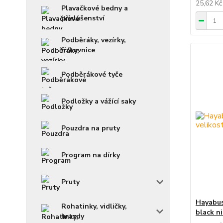
25,62 K
Plavačkové bedny a
příslušenství
Podběráky, vezírky,
řízkovnice
Podběrákové tyče
Podložky a vážící saky
Pouzdra na pruty
Program na dírky
Pruty
Hayabus
Rohatinky, vidličky,
black n
hrazdy