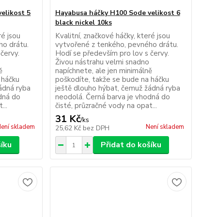
elikost 5
Hayabusa háčky H100 Sode velikost 6
black nickel 10ks
ré jsou
Kvalitní, značkové háčky, které jsou
ho drátu.
vytvořené z tenkého, pevného drátu.
červy.
Hodí se především pro lov s červy.
Živou nástrahu velmi snadno
ě
napíchnete, ale jen minimálně
 háčku
poškodíte, takže se bude na háčku
ádná ryba
ještě dlouho hýbat, čemuž žádná ryba
dná do
neodolá. Černá barva je vhodná do
...
čisté, průzračné vody na opat...
31 Kč
/
ks
ení skladem
Není skladem
25,62 Kč
bez DPH
šíku
Přidat do košíku