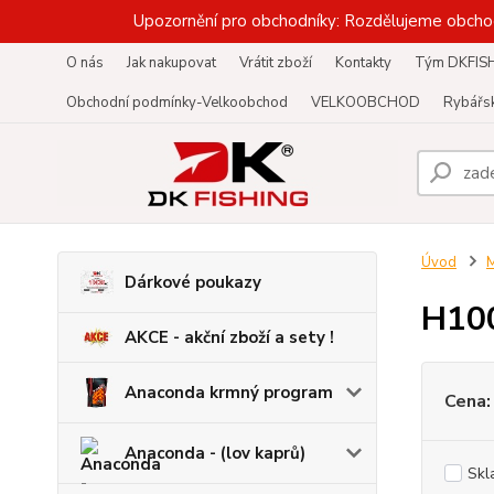
Upozornění pro obchodníky: Rozdělujeme obcho
O nás
Jak nakupovat
Vrátit zboží
Kontakty
Tým DKFIS
Obchodní podmínky-Velkoobchod
VELKOOBCHOD
Rybářsk
Úvod
M
Dárkové poukazy
H10
AKCE - akční zboží a sety !
Anaconda krmný program
Cena:
Anaconda - (lov kaprů)
Skl