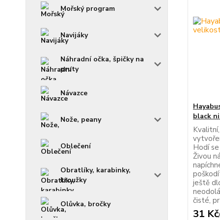
Mořský program
Navijáky
Náhradní očka, špičky na
pruty
Návazce
Hayabus
black n
Nože, peany
Kvalitní
vytvoře
Oblečení
Hodí se
Živou n
napíchn
Obratlíky, karabinky,
poškodí
kroužky
ještě d
neodolá
čisté, p
Olůvka, bročky
31 Kč