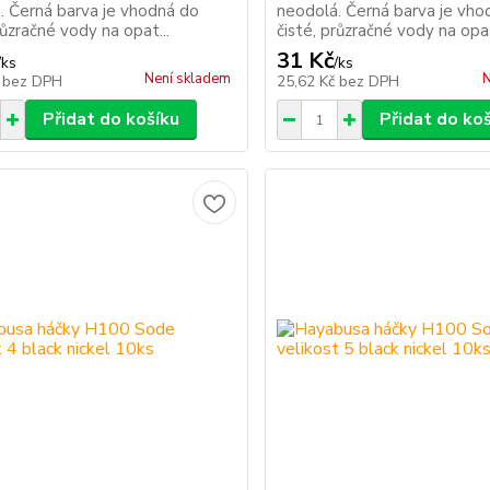
. Černá barva je vhodná do
neodolá. Černá barva je vho
růzračné vody na opat...
čisté, průzračné vody na opat
31 Kč
/
ks
/
ks
Není skladem
N
č
bez DPH
25,62 Kč
bez DPH
Přidat do košíku
Přidat do ko