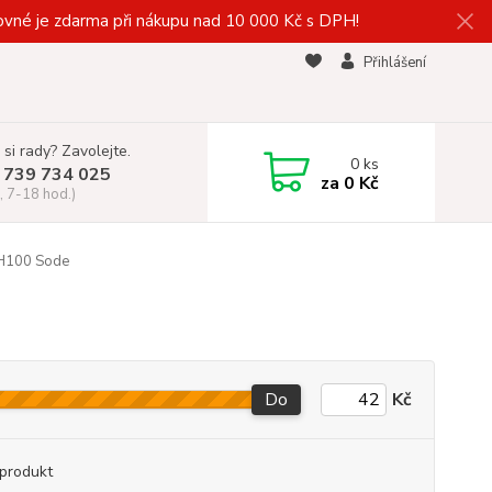
vné je zdarma při nákupu nad 10 000 Kč s DPH!
Přihlášení
 si rady? Zavolejte.
0
ks
 739 734 025
za
0 Kč
, 7-18 hod.)
100 Sode
Do
Kč
produkt