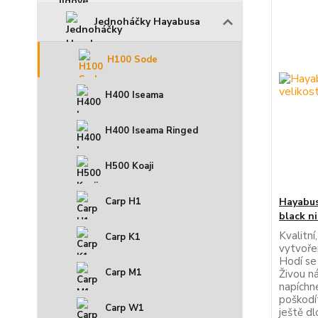
Jednoháčky Hayabusa
H100 Sode
H400 Iseama
H400 Iseama Ringed
H500 Koaji
Hayabus
Carp H1
black ni
Kvalitní
Carp K1
vytvoře
Hodí se
Carp M1
Živou n
napíchn
poškodí
Carp W1
ještě d