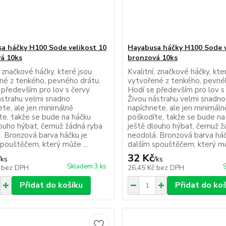
a háčky H100 Sode velikost 10
Hayabusa háčky H100 Sode v
á 10ks
bronzová 10ks
, značkové háčky, které jsou
Kvalitní, značkové háčky, kte
né z tenkého, pevného drátu.
vytvořené z tenkého, pevné
 především pro lov s červy.
Hodí se především pro lov s 
ástrahu velmi snadno
Živou nástrahu velmi snadno
ete, ale jen minimálně
napíchnete, ale jen minimáln
te, takže se bude na háčku
poškodíte, takže se bude na
louho hýbat, čemuž žádná ryba
ještě dlouho hýbat, čemuž ž
. Bronzová barva háčku je
neodolá. Bronzová barva háč
spouštěčem, který může ...
dalším spouštěčem, který můž
32 Kč
/
ks
/
ks
Skladem 3 ks
č
bez DPH
26,45 Kč
bez DPH
Přidat do košíku
Přidat do ko