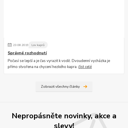
23
.
08
.
2019
Lov kaprů
Správné rozhodnutí
Počasí se lepší a je čas vyrazit k vodě. Dvoudenní vycházka je
přímo stvořena na chycení hezkého kapra.
číst celé
Zobrazit všechny články
Nepropásněte novinky, akce a
slevy!