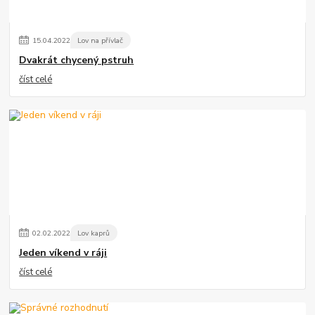
15
.
04
.
2022
Lov na přívlač
Dvakrát chycený pstruh
číst celé
02
.
02
.
2022
Lov kaprů
Jeden víkend v ráji
číst celé