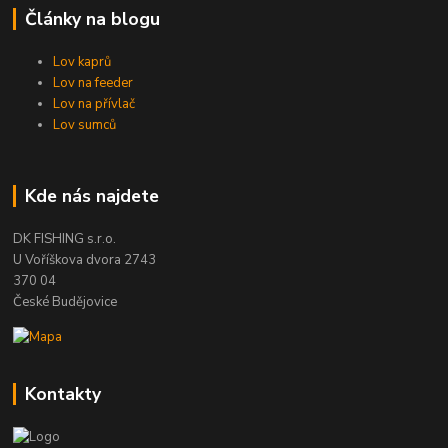
Články na blogu
Lov kaprů
Lov na feeder
Lov na přívlač
Lov sumců
Kde nás najdete
DK FISHING s.r.o.
U Voříškova dvora 2743
370 04
České Budějovice
Kontakty