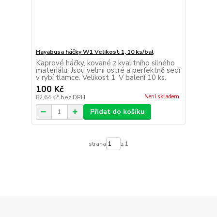
Hayabusa háčky W1 Velikost 1, 10 ks/bal
Kaprové háčky, kované z kvalitního silného
materiálu. Jsou velmi ostré a perfektně sedí
v rybí tlamce. Velikost 1. V balení 10 ks.
100 Kč
Není skladem
82,64 Kč
bez DPH
Přidat do košíku
strana
z 1