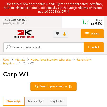
Upozornění pro obchodníky: Rozdělujeme obchodní balení, nemáme
žádnou minimální hodnotu objednávky a poštovné je zdarma při nákupu
nad 10 000 Kč s DPH!
0
ks
+420 739 734 025
za
0 Kč
(Po-Pá, 7-18 hod.)
Menu
Hledat
Úvod
Mistrall
Háčky, jigové hlavičky, čeburašky
Jednoháčky
Hayabusa
Carp W1
Carp W1
Upřesnit parametry
Nejnovější
Nejlevnější
Nejdražší