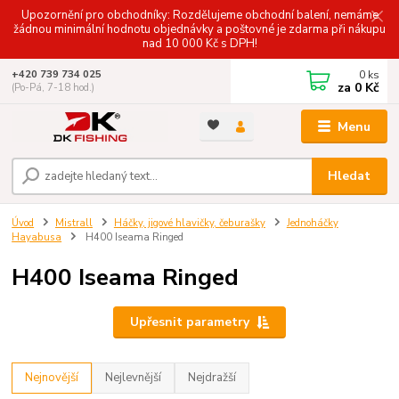
Upozornění pro obchodníky: Rozdělujeme obchodní balení, nemáme
žádnou minimální hodnotu objednávky a poštovné je zdarma při nákupu
nad 10 000 Kč s DPH!
0
ks
+420 739 734 025
za
0 Kč
(Po-Pá, 7-18 hod.)
Menu
Hledat
Úvod
Mistrall
Háčky, jigové hlavičky, čeburašky
Jednoháčky
Hayabusa
H400 Iseama Ringed
H400 Iseama Ringed
Upřesnit parametry
Nejnovější
Nejlevnější
Nejdražší