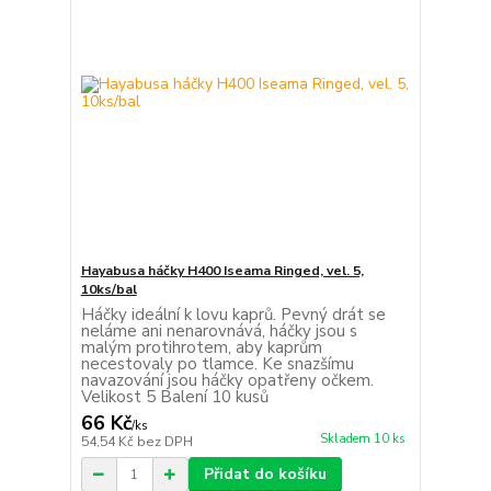
Hayabusa háčky H400 Iseama Ringed, vel. 5,
10ks/bal
Háčky ideální k lovu kaprů. Pevný drát se
neláme ani nenarovnává, háčky jsou s
malým protihrotem, aby kaprům
necestovaly po tlamce. Ke snazšímu
navazování jsou háčky opatřeny očkem.
Velikost 5 Balení 10 kusů
66 Kč
/
ks
Skladem 10 ks
54,54 Kč
bez DPH
Přidat do košíku