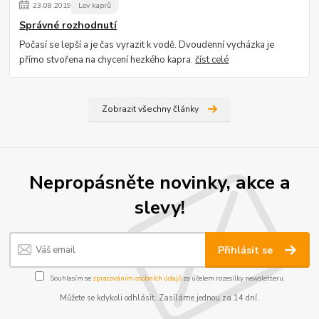
23
.
08
.
2019
Lov kaprů
Správné rozhodnutí
Počasí se lepší a je čas vyrazit k vodě. Dvoudenní vycházka je
přímo stvořena na chycení hezkého kapra.
číst celé
Zobrazit všechny články
Nepropásněte novinky, akce a
slevy!
Přihlásit se
Souhlasím se
zpracováním osobních údajů
za účelem rozesílky newsletteru.
Můžete se kdykoli odhlásit. Zasíláme jednou za 14 dní.