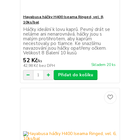
Hayabusa háčky H400 Iseama Ringed, vel. 8,
10ks/bal
Háčky ideální k lovu kaprů. Pevný drát se
neláme ani nenarovnává, háčky jsou s
malým protihrotem, aby kaprům
necestovaly po tlamce. Ke snazšímu
navazování jsou háčky opatřeny očkem.
Velikost 8 Balení 10 kusů
52 Kč
/
ks
Skladem 20 ks
42,98 Kč
bez DPH
Přidat do košíku