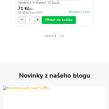
Velikost 4 Balení 10 kusů
71 Kč
/
ks
Skladem > 20 ks
58,68 Kč
bez DPH
Přidat do košíku
strana
z 1
Novinky z našeho blogu