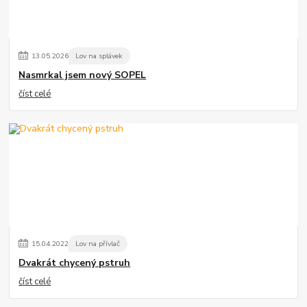
13
.
05
.
2026
Lov na splávek
Nasmrkal jsem nový SOPEL
číst celé
15
.
04
.
2022
Lov na přívlač
Dvakrát chycený pstruh
číst celé