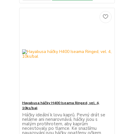
Hayabusa háčky H400 Iseama Ringed, vel. 4,
10ks/bal
Háčky ideální k lovu kaprů. Pevný drát se
neláme ani nenarovnává, háčky jsou s
malým protihrotem, aby kaprům
necestovaly po tlamce. Ke snazšímu
navazování jsou háčky opatřeny očkem.