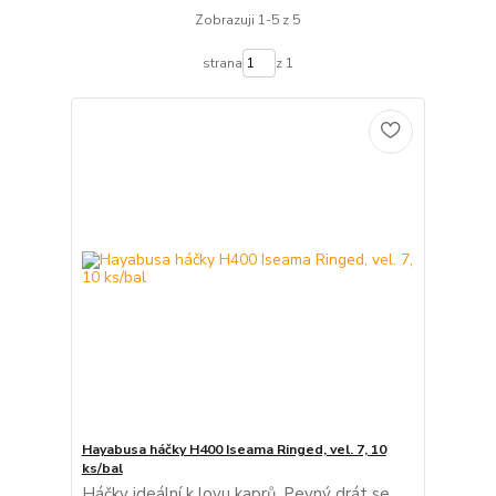
Zobrazuji 1-5 z 5
strana
z 1
Hayabusa háčky H400 Iseama Ringed, vel. 7, 10
ks/bal
Háčky ideální k lovu kaprů. Pevný drát se