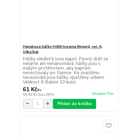
Hayabusa háčky H400 Iseama Ringed, vel. 6,
10ks/bal
Háčky ideální k lovu kaprů. Pevný drát se
neláme ani nenarovnává, háčky jsou s
malým protihrotem, aby kaprům
necestovaly po tlamce. Ke snazšímu
navazování jsou háčky opatřeny očkem.
Velikost 6 Balení 10 kusů
61 Kč
/
ks
Skladem 9 ks
50,41 Kč
bez DPH
Přidat do košíku