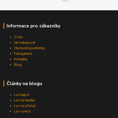
Informace pro zákazníky
O nás
Jak nakupovat
Obchodní podmínky
Fotogalerie
Kontakty
Blog
Články na blogu
Lov kaprů
Lov na feeder
Lov na přívlač
Lov sumců