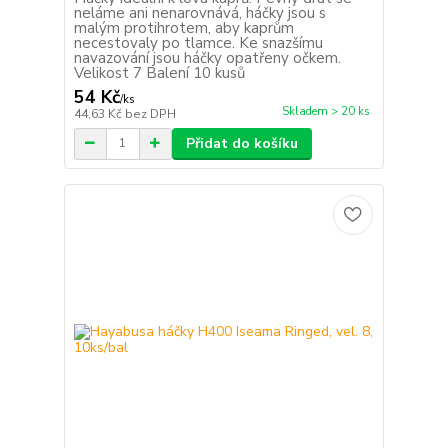
neláme ani nenarovnává, háčky jsou s
malým protihrotem, aby kaprům
necestovaly po tlamce. Ke snazšímu
navazování jsou háčky opatřeny očkem.
Velikost 7 Balení 10 kusů
54 Kč
/
ks
Skladem > 20 ks
44,63 Kč
bez DPH
Přidat do košíku