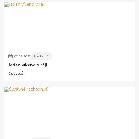
02
.
02
.
2022
Lov kaprů
Jeden víkend v ráji
číst celé