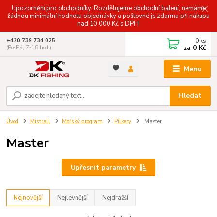
Upozornění pro obchodníky: Rozdělujeme obchodní balení, nemáme
žádnou minimální hodnotu objednávky a poštovné je zdarma při nákupu
nad 10 000 Kč s DPH!
0
ks
+420 739 734 025
za
0 Kč
(Po-Pá, 7-18 hod.)
Menu
Hledat
Úvod
Mistrall
Mořský program
Pilkery
Master
Master
Upřesnit parametry
Nejnovější
Nejlevnější
Nejdražší