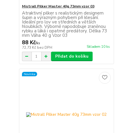
Mistrall Pilker Master 40g 73mm vzor 03
Atraktivní pilker s realistickým designem
šupin a výrazným pohybem při klesání.
Ideální pro lov ve středních a větších
hloubkách. Výborně napodobuje zraněnou
rybku a láká i opatrné predátory. Délka 73
mm Váha 40 g Vzor 03
88 Kč
/
ks
Skladem 10 ks
72,73 Kč
bez DPH
Přidat do košíku
Novinka