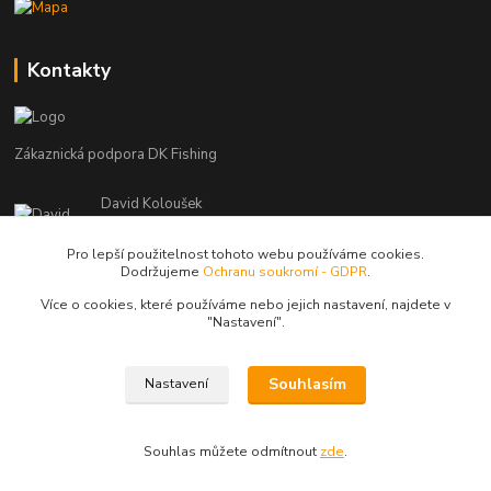
Kontakty
Zákaznická podpora DK Fishing
David Koloušek
+420 739 734 025
(Po-Pá, 7-18 hod.)
Pro lepší použitelnost tohoto webu používáme cookies.
Dodržujeme
Ochranu soukromí - GDPR
.
david@dkfishing.cz
Více o cookies, které používáme nebo jejich nastavení, najdete v
"N
astavení"
.
Souhlasím
Nastavení
© Copyright 2026 - DK FISHING s.r.o.
Souhlas můžete odmítnout
zde
.
Vytvořeno na
Eshop-rychle.cz