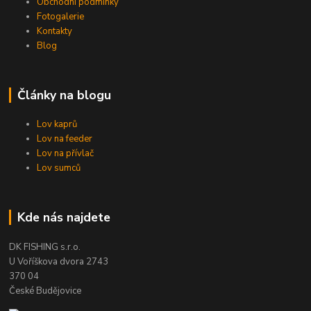
Obchodní podmínky
Fotogalerie
Kontakty
Blog
Články na blogu
Lov kaprů
Lov na feeder
Lov na přívlač
Lov sumců
Kde nás najdete
DK FISHING s.r.o.
U Voříškova dvora 2743
370 04
České Budějovice