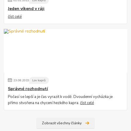
02
.
02
.
2022
Lov kaprů
Jeden víkend v ráji
číst celé
23
.
08
.
2019
Lov kaprů
Správné rozhodnutí
Počasí se lepší a je čas vyrazit k vodě. Dvoudenní vycházka je
přímo stvořena na chycení hezkého kapra.
číst celé
Zobrazit všechny články