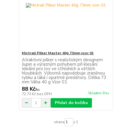
Mistrall Pilker Master 40g 73mm vzor 01
Atraktivní pilker s realistickým designem
šupin a výrazným pohybem při klesání.
Ideální pro lov ve středních a větších
hloubkách. Výborně napodobuje zraněnou
rybku a láká i opatrné predátory. Délka 73
mm Váha 40 g Vzor 01
88 Kč
/
ks
Skladem 8 ks
72,73 Kč
bez DPH
Přidat do košíku
strana
z 1