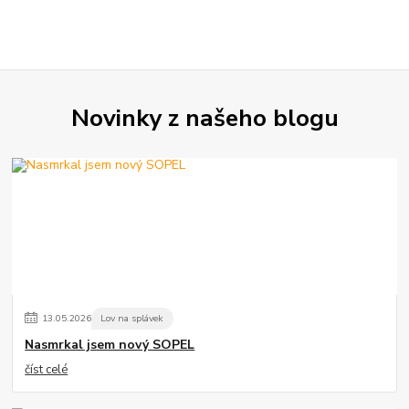
Novinky z našeho blogu
13
.
05
.
2026
Lov na splávek
Nasmrkal jsem nový SOPEL
číst celé