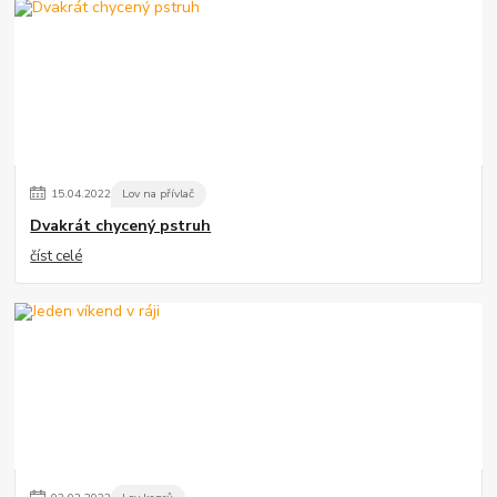
15
.
04
.
2022
Lov na přívlač
Dvakrát chycený pstruh
číst celé