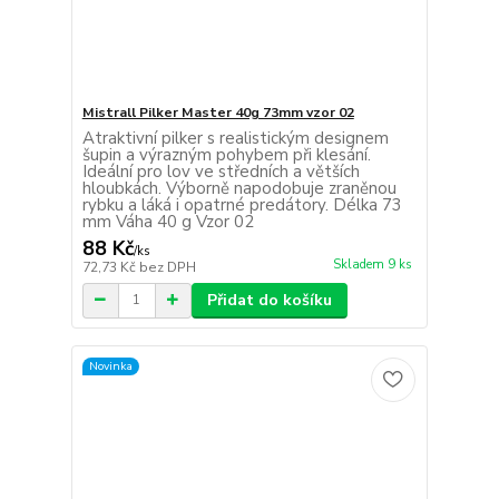
Mistrall Pilker Master 40g 73mm vzor 02
Atraktivní pilker s realistickým designem
šupin a výrazným pohybem při klesání.
Ideální pro lov ve středních a větších
hloubkách. Výborně napodobuje zraněnou
rybku a láká i opatrné predátory. Délka 73
mm Váha 40 g Vzor 02
88 Kč
/
ks
Skladem 9 ks
72,73 Kč
bez DPH
Přidat do košíku
Novinka