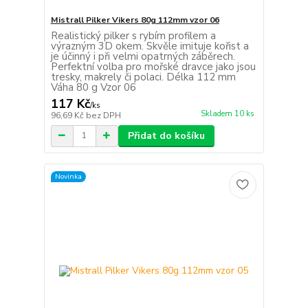
Mistrall Pilker Vikers 80g 112mm vzor 06
Realistický pilker s rybím profilem a
výrazným 3D okem. Skvěle imituje kořist a
je účinný i při velmi opatrných záběrech.
Perfektní volba pro mořské dravce jako jsou
tresky, makrely či polaci. Délka 112 mm
Váha 80 g Vzor 06
117 Kč
/
ks
Skladem 10 ks
96,69 Kč
bez DPH
Přidat do košíku
Novinka