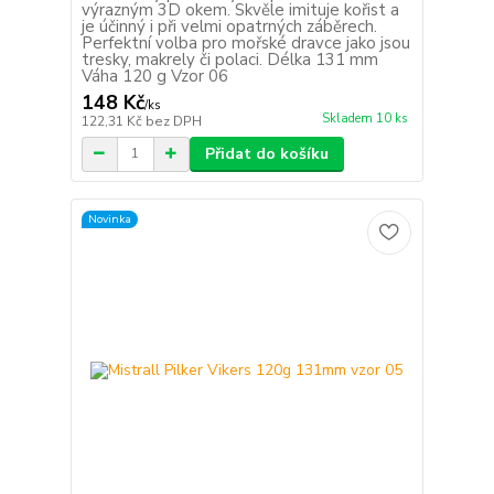
výrazným 3D okem. Skvěle imituje kořist a
je účinný i při velmi opatrných záběrech.
Perfektní volba pro mořské dravce jako jsou
tresky, makrely či polaci. Délka 131 mm
Váha 120 g Vzor 06
148 Kč
/
ks
Skladem 10 ks
122,31 Kč
bez DPH
Přidat do košíku
Novinka