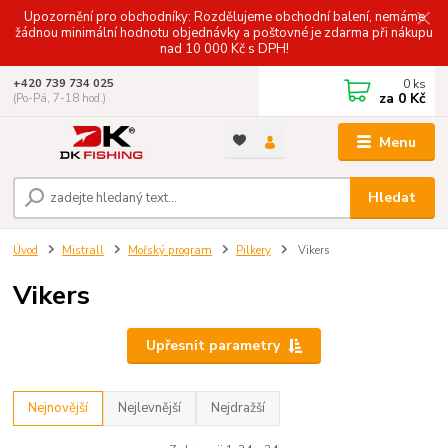
Upozornění pro obchodníky: Rozdělujeme obchodní balení, nemáme
žádnou minimální hodnotu objednávky a poštovné je zdarma při nákupu
nad 10 000 Kč s DPH!
0
ks
+420 739 734 025
za
0 Kč
(Po-Pá, 7-18 hod.)
Menu
Hledat
Úvod
Mistrall
Mořský program
Pilkery
Vikers
Vikers
Upřesnit parametry
Nejnovější
Nejlevnější
Nejdražší