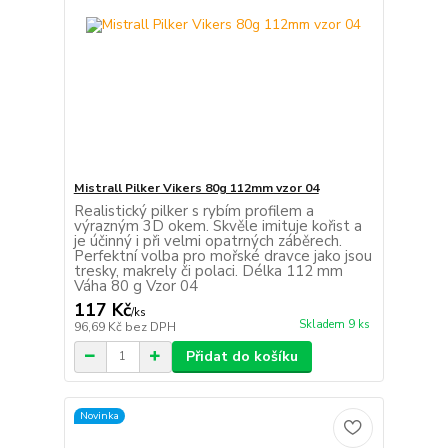
Mistrall Pilker Vikers 80g 112mm vzor 04
Realistický pilker s rybím profilem a
výrazným 3D okem. Skvěle imituje kořist a
je účinný i při velmi opatrných záběrech.
Perfektní volba pro mořské dravce jako jsou
tresky, makrely či polaci. Délka 112 mm
Váha 80 g Vzor 04
117 Kč
/
ks
Skladem 9 ks
96,69 Kč
bez DPH
Přidat do košíku
Novinka