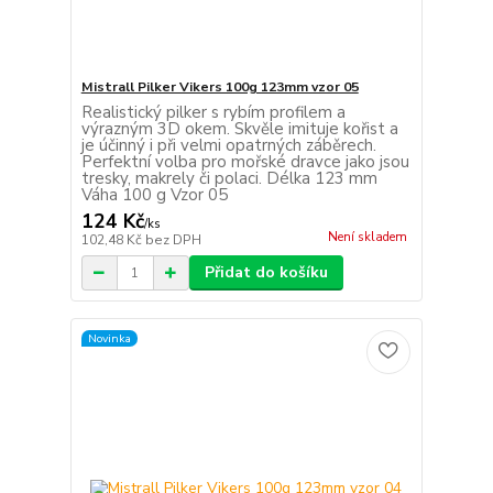
Mistrall Pilker Vikers 100g 123mm vzor 05
Realistický pilker s rybím profilem a
výrazným 3D okem. Skvěle imituje kořist a
je účinný i při velmi opatrných záběrech.
Perfektní volba pro mořské dravce jako jsou
tresky, makrely či polaci. Délka 123 mm
Váha 100 g Vzor 05
124 Kč
/
ks
Není skladem
102,48 Kč
bez DPH
Přidat do košíku
Novinka