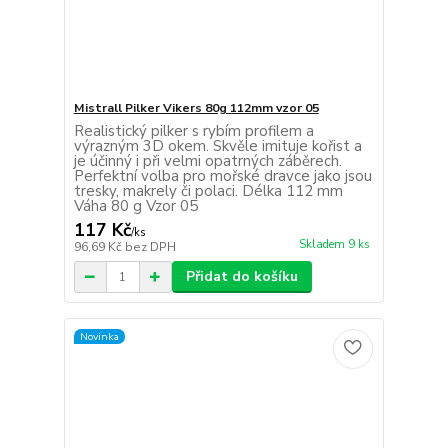
Mistrall Pilker Vikers 80g 112mm vzor 05
Realistický pilker s rybím profilem a
výrazným 3D okem. Skvěle imituje kořist a
je účinný i při velmi opatrných záběrech.
Perfektní volba pro mořské dravce jako jsou
tresky, makrely či polaci. Délka 112 mm
Váha 80 g Vzor 05
117 Kč
/
ks
Skladem 9 ks
96,69 Kč
bez DPH
Přidat do košíku
Novinka