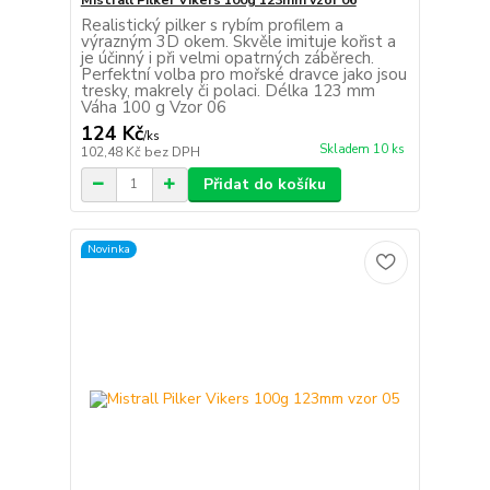
Realistický pilker s rybím profilem a
výrazným 3D okem. Skvěle imituje kořist a
je účinný i při velmi opatrných záběrech.
Perfektní volba pro mořské dravce jako jsou
tresky, makrely či polaci. Délka 123 mm
Váha 100 g Vzor 06
124 Kč
/
ks
Skladem 10 ks
102,48 Kč
bez DPH
Přidat do košíku
Novinka