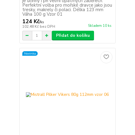
je účinný i při velmi opatrných záběrech.
Perfektní volba pro mořské dravce jako jsou
tresky, makrely či polaci. Délka 123 mm
Váha 100 g Vzor 01
124 Kč
/
ks
Skladem 10 ks
102,48 Kč
bez DPH
Přidat do košíku
Novinka