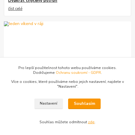
Dvakrát chycený pstruh
číst celé
Pro lepší použitelnost tohoto webu používáme cookies.
Dodržujeme
Ochranu soukromí - GDPR
.
02
.
02
.
2022
Lov kaprů
Více o cookies, které používáme nebo jejich nastavení, najdete v
Jeden víkend v ráji
"N
astavení"
.
číst celé
Souhlasím
Nastavení
Souhlas můžete odmítnout
zde
.