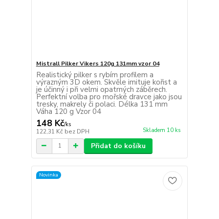
Mistrall Pilker Vikers 120g 131mm vzor 04
Realistický pilker s rybím profilem a
výrazným 3D okem. Skvěle imituje kořist a
je účinný i při velmi opatrných záběrech.
Perfektní volba pro mořské dravce jako jsou
tresky, makrely či polaci. Délka 131 mm
Váha 120 g Vzor 04
148 Kč
/
ks
Skladem 10 ks
122,31 Kč
bez DPH
Přidat do košíku
Novinka