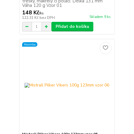
tresky, makrely či polaci. Délka 131 mm
Váha 120 g Vzor 01
148 Kč
/
ks
Skladem 9 ks
122,31 Kč
bez DPH
Přidat do košíku
Novinka
Mistrall Pilker Vikers 100g 123mm vzor 06