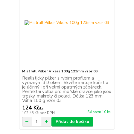
Mistrall Pilker Vikers 100g 123mm vzor 03
Realistický pilker s rybím profilem a
výrazným 3D okem. Skvěle imituje kořist a
je účinný i při velmi opatrných záběrech.
Perfektní volba pro mořské dravce jako jsou
tresky, makrely či polaci. Délka 123 mm
Váha 100 g Vzor 03
124 Kč
/
ks
Skladem 10 ks
102,48 Kč
bez DPH
Přidat do košíku