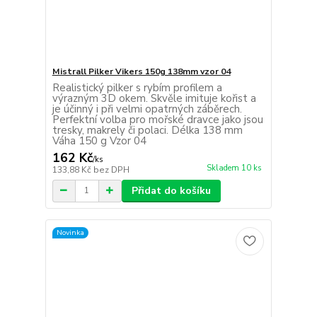
Mistrall Pilker Vikers 150g 138mm vzor 04
Realistický pilker s rybím profilem a
výrazným 3D okem. Skvěle imituje kořist a
je účinný i při velmi opatrných záběrech.
Perfektní volba pro mořské dravce jako jsou
tresky, makrely či polaci. Délka 138 mm
Váha 150 g Vzor 04
162 Kč
/
ks
Skladem 10 ks
133,88 Kč
bez DPH
Přidat do košíku
Novinka