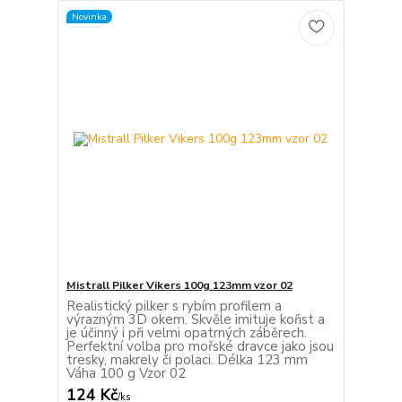
Novinka
Mistrall Pilker Vikers 100g 123mm vzor 02
Realistický pilker s rybím profilem a
výrazným 3D okem. Skvěle imituje kořist a
je účinný i při velmi opatrných záběrech.
Perfektní volba pro mořské dravce jako jsou
tresky, makrely či polaci. Délka 123 mm
Váha 100 g Vzor 02
124 Kč
/
ks