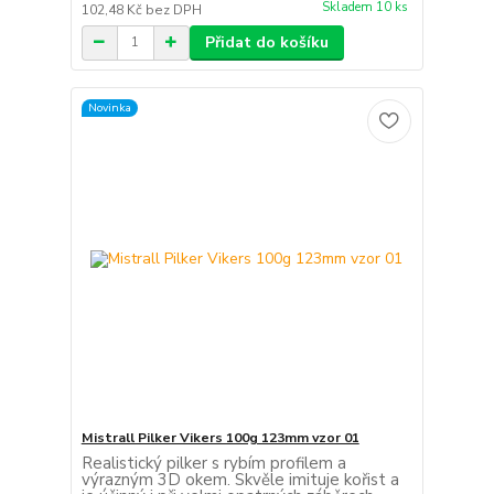
Skladem 10 ks
102,48 Kč
bez DPH
Přidat do košíku
Novinka
Mistrall Pilker Vikers 100g 123mm vzor 01
Realistický pilker s rybím profilem a
výrazným 3D okem. Skvěle imituje kořist a