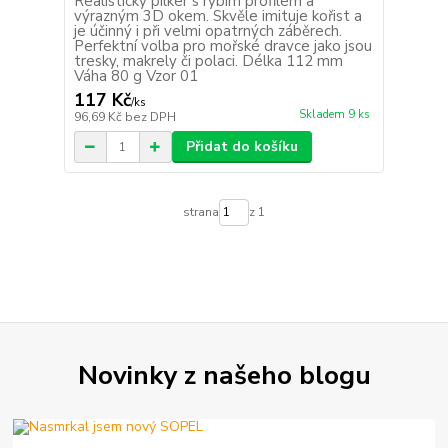
Realistický pilker s rybím profilem a
výrazným 3D okem. Skvěle imituje kořist a
je účinný i při velmi opatrných záběrech.
Perfektní volba pro mořské dravce jako jsou
tresky, makrely či polaci. Délka 112 mm
Váha 80 g Vzor 01
117 Kč
/
ks
Skladem 9 ks
96,69 Kč
bez DPH
Přidat do košíku
strana
z 1
Novinky z našeho blogu