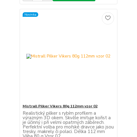
Novinka
Mistrall Pilker Vikers 80g 112mm vzor 02
Realistický pilker s rybím profilem a
výrazným 3D okem. Skvěle imituje kořist a
je účinný i při velmi opatrných záběrech.
Perfektní volba pro mořské dravce jako jsou
tresky, makrely či polaci. Délka 112 mm
Váha 80 g Vzor 02