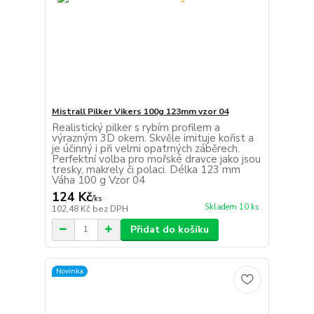
Mistrall Pilker Vikers 100g 123mm vzor 04
Realistický pilker s rybím profilem a
výrazným 3D okem. Skvěle imituje kořist a
je účinný i při velmi opatrných záběrech.
Perfektní volba pro mořské dravce jako jsou
tresky, makrely či polaci. Délka 123 mm
Váha 100 g Vzor 04
124 Kč
/
ks
Skladem 10 ks
102,48 Kč
bez DPH
Přidat do košíku
Novinka