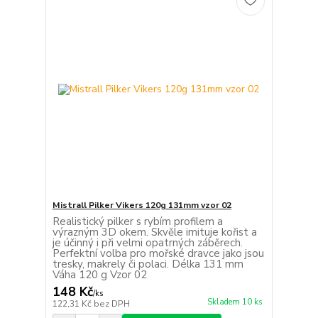
Mistrall Pilker Vikers 120g 131mm vzor 02
Realistický pilker s rybím profilem a
výrazným 3D okem. Skvěle imituje kořist a
je účinný i při velmi opatrných záběrech.
Perfektní volba pro mořské dravce jako jsou
tresky, makrely či polaci. Délka 131 mm
Váha 120 g Vzor 02
148 Kč
/
ks
Skladem 10 ks
122,31 Kč
bez DPH