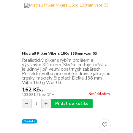
Mistrall Pilker Vikers 150g 138mm vzor 03
Realistický pilker s rybím profilem a
výrazným 3D okem. Skvěle imituje kořist a
je účinný i při velmi opatrných záběrech.
Perfektní volba pro mořské dravce jako jsou
tresky, makrely či polaci. Délka 138 mm
Váha 150 g Vzor 03
162 Kč
/
ks
Není skladem
133,88 Kč
bez DPH
Přidat do košíku
Novinka