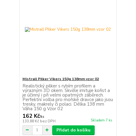
Mistrall Pilker Vikers 150g 138mm vzor 02
Realistický pilker s rybím profilem a
výrazným 3D okem. Skvěle imituje kořist a
je účinný i při velmi opatrných záběrech.
Perfektní volba pro mořské dravce jako jsou
tresky, makrely či polaci. Délka 138 mm
Váha 150 g Vzor 02
162 Kč
/
ks
Skladem 7 ks
133,88 Kč
bez DPH
Přidat do košíku