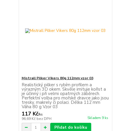
Mistrall Pilker Vikers 80g 112mm vzor 03
Realistický pilker s rybím profilem a
výrazným 3D okem. Skvěle imituje kořist a
je účinný i při velmi opatrných záběrech.
Perfektní volba pro mořské dravce jako jsou
tresky, makrely či polaci. Délka 112 mm
Váha 80 g Vzor 03
117 Kč
/
ks
Skladem 9 ks
96,69 Kč
bez DPH
Přidat do košíku