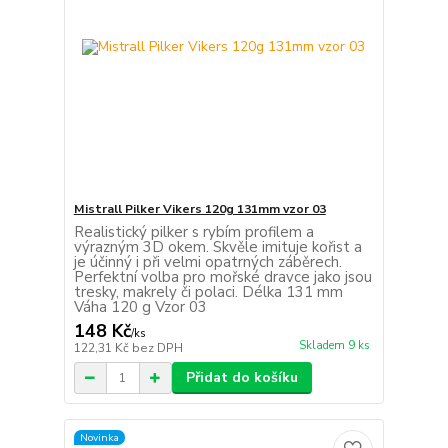
Mistrall Pilker Vikers 120g 131mm vzor 03
Realistický pilker s rybím profilem a
výrazným 3D okem. Skvěle imituje kořist a
je účinný i při velmi opatrných záběrech.
Perfektní volba pro mořské dravce jako jsou
tresky, makrely či polaci. Délka 131 mm
Váha 120 g Vzor 03
148 Kč
/
ks
Skladem 9 ks
122,31 Kč
bez DPH
Přidat do košíku
Novinka