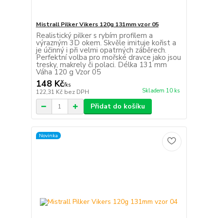
Mistrall Pilker Vikers 120g 131mm vzor 05
Realistický pilker s rybím profilem a
výrazným 3D okem. Skvěle imituje kořist a
je účinný i při velmi opatrných záběrech.
Perfektní volba pro mořské dravce jako jsou
tresky, makrely či polaci. Délka 131 mm
Váha 120 g Vzor 05
148 Kč
/
ks
Skladem 10 ks
122,31 Kč
bez DPH
Přidat do košíku
Novinka