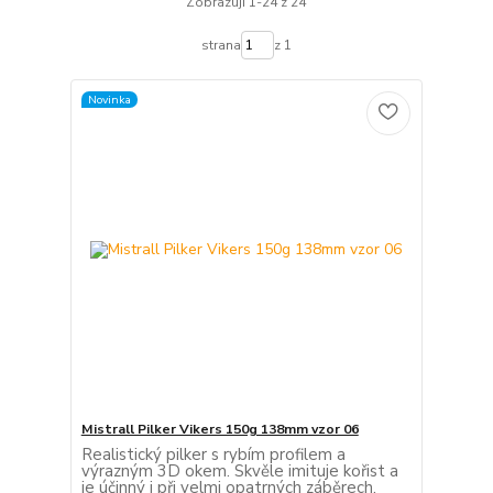
Zobrazuji 1-24 z 24
strana
z 1
Novinka
Mistrall Pilker Vikers 150g 138mm vzor 06
Realistický pilker s rybím profilem a
výrazným 3D okem. Skvěle imituje kořist a
je účinný i při velmi opatrných záběrech.