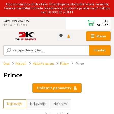
Upozornění pro obchodníky: Rozdělujeme obchodní balení, nemáme
žádnou minimální hodnotu objednávky a poštovné je zdarma při nákupu
nad 10 000 Kč s DPH!
0
ks
+420 739 734 025
za
0 Kč
(Po-Pá, 7-18 hod.)
Menu
Hledat
Úvod
Mistrall
Mořský program
Pilkery
Prince
Prince
Upřesnit parametry
Nejnovější
Nejlevnější
Nejdražší