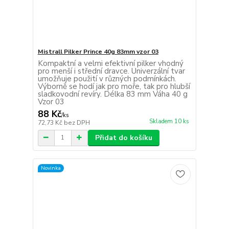
Mistrall Pilker Prince 40g 83mm vzor 03
Kompaktní a velmi efektivní pilker vhodný
pro menší i střední dravce. Univerzální tvar
umožňuje použití v různých podmínkách.
Výborně se hodí jak pro moře, tak pro hlubší
sladkovodní revíry. Délka 83 mm Váha 40 g
Vzor 03
88 Kč
/
ks
Skladem 10 ks
72,73 Kč
bez DPH
Přidat do košíku
Novinka