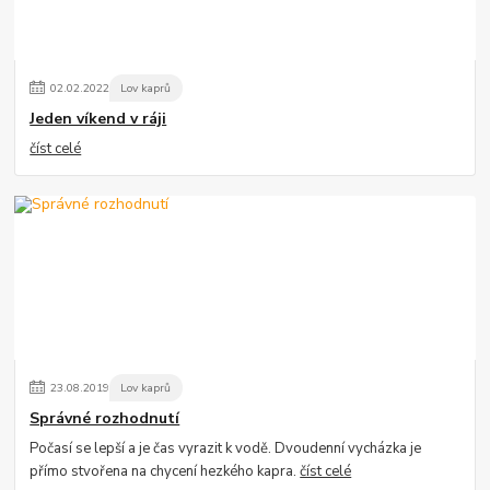
02
.
02
.
2022
Lov kaprů
Jeden víkend v ráji
číst celé
23
.
08
.
2019
Lov kaprů
Správné rozhodnutí
Počasí se lepší a je čas vyrazit k vodě. Dvoudenní vycházka je
přímo stvořena na chycení hezkého kapra.
číst celé