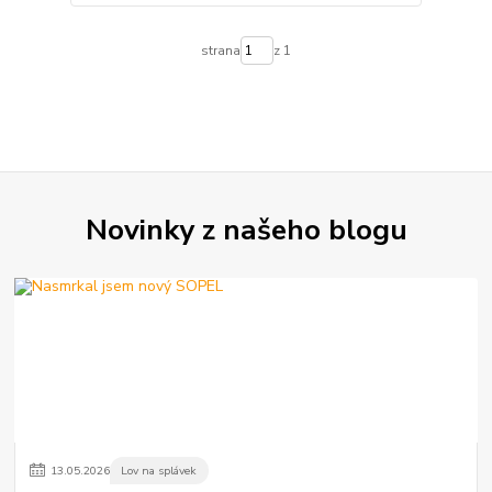
strana
z 1
Novinky z našeho blogu
13
.
05
.
2026
Lov na splávek