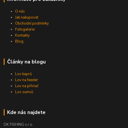
O nás
Jak nakupovat
Obchodní podmínky
Fotogalerie
Kontakty
Blog
Články na blogu
Lov kaprů
Lov na feeder
Lov na přívlač
Lov sumců
Kde nás najdete
DK FISHING s.r.o.