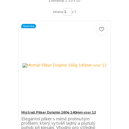
Zobrazuji 1-10 z 10
strana
z 1
Novinka
Mistrall Pilker Dolphin 160g 140mm vzor 12
Elegantní pilker s mírně prohnutým
profilem, který vytváří ladný a plynulý
pohyb při klesání. Vhodný pro středně