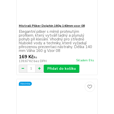
Mistrall Pilker Dolphin 160g 140mm vzor 08
Elegantní pilker s mírně prohnutým
profilem, který vytváří ladný a plynulý
pohyb při klesání. Vhodný pro středně
hluboké vody a techniky, které vyžadují
přirozenou prezentaci nástrahy. Délka 140
mm Váha 160 g Vzor 08
169 Kč
/
ks
Skladem 8 ks
139,67 Kč
bez DPH
Přidat do košíku
Novinka