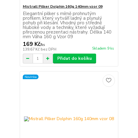
Mistrall Pilker Dolphin 160g 140mm vzor 09
Elegantní pilker s mírně prohnutým
profilem, který vytváří ladný a plynulý
pohyb při klesání. Vhodný pro středně
hluboké vody a techniky, které vyžadují
přirozenou prezentaci nástrahy. Délka 140
mm Váha 160 g Vzor 09
169 Kč
/
ks
Skladem 9 ks
139,67 Kč
bez DPH
Přidat do košíku
Novinka