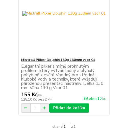
Mistrall Pilker Dolphin 130g 130mm vzor 01
Elegantní pilker s mírně prohnutým
profilem, který vytváří ladný a plynulý
pohyb při klesání. Vhodný pro středně
hluboké vody a techniky, které vyžadují
přirozenou prezentaci nástrahy. Délka 130
mm Váha 130 g Vzor 01
155 Kč
/
ks
Skladem 10 ks
128,10 Kč
bez DPH
Přidat do košíku
strana
z 1