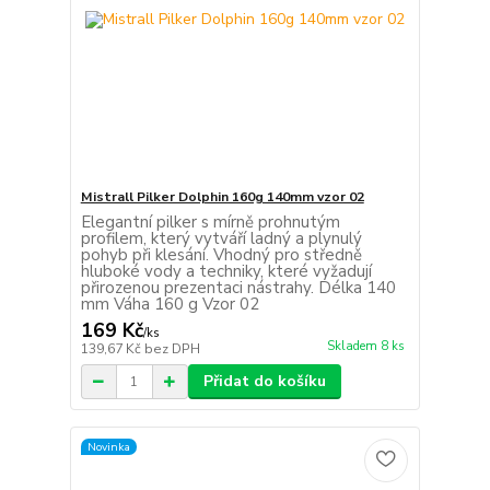
Mistrall Pilker Dolphin 160g 140mm vzor 02
Elegantní pilker s mírně prohnutým
profilem, který vytváří ladný a plynulý
pohyb při klesání. Vhodný pro středně
hluboké vody a techniky, které vyžadují
přirozenou prezentaci nástrahy. Délka 140
mm Váha 160 g Vzor 02
169 Kč
/
ks
Skladem 8 ks
139,67 Kč
bez DPH
Přidat do košíku
Novinka