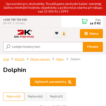
Upozornění pro obchodníky: Rozdělujeme obchodní balení, nemáme
žádnou minimální hodnotu objednávky a poštovné je zdarma při nákupu
nad 10 000 Kč s DPH!
0
ks
+420 739 734 025
za
0 Kč
(Po-Pá, 7-18 hod.)
Menu
Hledat
Úvod
Mistrall
Mořský program
Pilkery
Dolphin
Dolphin
Upřesnit parametry
Nejnovější
Nejlevnější
Nejdražší