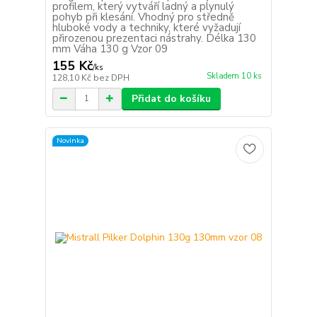
profilem, který vytváří ladný a plynulý
pohyb při klesání. Vhodný pro středně
hluboké vody a techniky, které vyžadují
přirozenou prezentaci nástrahy. Délka 130
mm Váha 130 g Vzor 09
155 Kč
/
ks
Skladem 10 ks
128,10 Kč
bez DPH
Přidat do košíku
Novinka