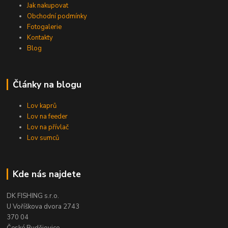
Jak nakupovat
Obchodní podmínky
Fotogalerie
Kontakty
Blog
Články na blogu
Lov kaprů
Lov na feeder
Lov na přívlač
Lov sumců
Kde nás najdete
DK FISHING s.r.o.
U Voříškova dvora 2743
370 04