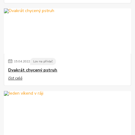
15
.
04
.
2022
Lov na přívlač
Dvakrát chycený pstruh
číst celé