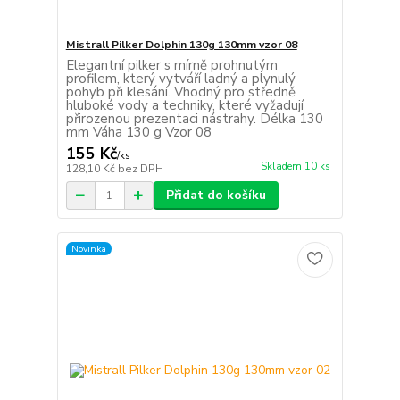
Mistrall Pilker Dolphin 130g 130mm vzor 08
Elegantní pilker s mírně prohnutým
profilem, který vytváří ladný a plynulý
pohyb při klesání. Vhodný pro středně
hluboké vody a techniky, které vyžadují
přirozenou prezentaci nástrahy. Délka 130
mm Váha 130 g Vzor 08
155 Kč
/
ks
Skladem 10 ks
128,10 Kč
bez DPH
Přidat do košíku
Novinka