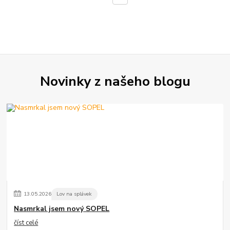
Novinky z našeho blogu
13
.
05
.
2026
Lov na splávek
Nasmrkal jsem nový SOPEL
číst celé