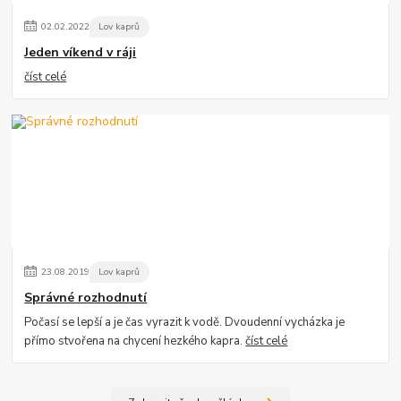
02
.
02
.
2022
Lov kaprů
Jeden víkend v ráji
číst celé
23
.
08
.
2019
Lov kaprů
Správné rozhodnutí
Počasí se lepší a je čas vyrazit k vodě. Dvoudenní vycházka je
přímo stvořena na chycení hezkého kapra.
číst celé