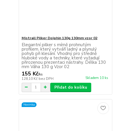
Mistrall Pilker Dolphin 130g 130mm vzor 02
Elegantní pilker s mírně prohnutým
profilem, který vytváří ladný a plynulý
pohyb při klesání. Vhodný pro středně
hluboké vody a techniky, které vyžadují
přirozenou prezentaci nástrahy. Délka 130
mm Váha 130 g Vzor 02
155 Kč
/
ks
Skladem 10 ks
128,10 Kč
bez DPH
Přidat do košíku
Novinka