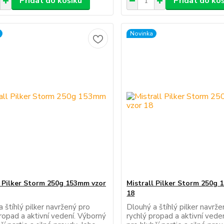
Přidat do košíku
Přidat do ko
Novinka
l Pilker Storm 250g 153mm vzor
Mistrall Pilker Storm 250g
18
 štíhlý pilker navržený pro
Dlouhý a štíhlý pilker navrž
ropad a aktivní vedení. Výborný
rychlý propad a aktivní vede