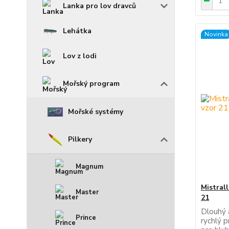
Lanka pro lov dravců
Lehátka
Novinka
Lov z lodi
Mořský program
Mořské systémy
Pilkery
Magnum
Mistral
Master
21
Dlouhý a
Prince
rychlý p