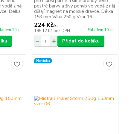
udy. Jeho
pro hlubší partie a silné proudy. Jeho
 vodě z něj
pestré barvy a živý pohyb ve vodě z něj
vce. Délka
dělají magnet na mořské dravce. Délka
153 mm Váha 250 g Vzor 16
224 Kč
/
ks
ladem 10 ks
Skladem 10 ks
185,12 Kč
bez DPH
šíku
Přidat do košíku
Novinka