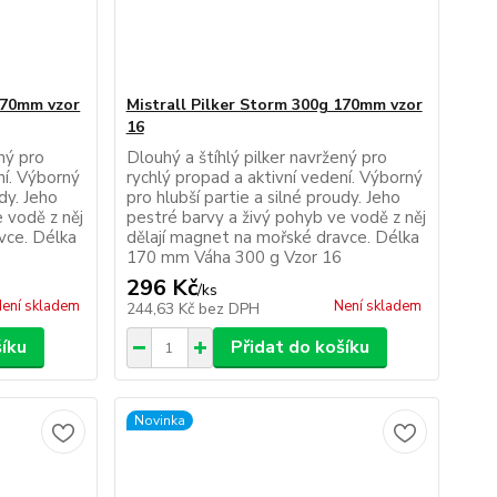
 170mm vzor
Mistrall Pilker Storm 300g 170mm vzor
16
ený pro
Dlouhý a štíhlý pilker navržený pro
ní. Výborný
rychlý propad a aktivní vedení. Výborný
udy. Jeho
pro hlubší partie a silné proudy. Jeho
 vodě z něj
pestré barvy a živý pohyb ve vodě z něj
vce. Délka
dělají magnet na mořské dravce. Délka
170 mm Váha 300 g Vzor 16
296 Kč
/
ks
ení skladem
Není skladem
244,63 Kč
bez DPH
šíku
Přidat do košíku
Novinka