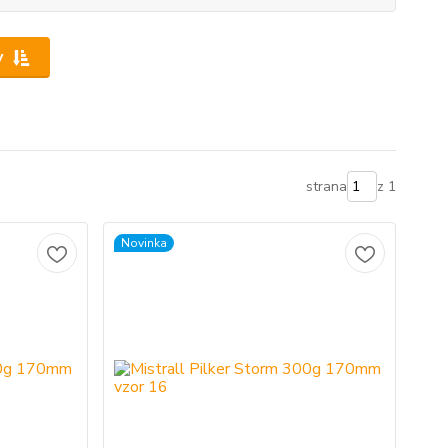
y
strana
z 1
Novinka