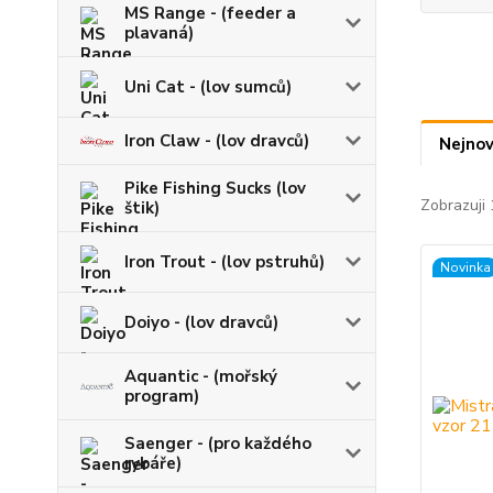
MS Range - (feeder a
plavaná)
Uni Cat - (lov sumců)
Iron Claw - (lov dravců)
Nejnov
Pike Fishing Sucks (lov
Zobrazuji 
štik)
Iron Trout - (lov pstruhů)
Novinka
Doiyo - (lov dravců)
Aquantic - (mořský
program)
Saenger - (pro každého
rybáře)