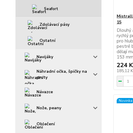
Seafort
Mistral
15
Zdolávací pásy
Dlouhý a
rychlý p
Ostatní
pro hlub
pestré 
dělají 
153 mm 
Navijáky
224 K
185,12 
Náhradní očka, špičky na
pruty
Návazce
Novinka
Nože, peany
Oblečení