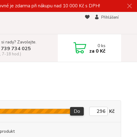
vné je zdarma při nákupu nad 10 000 Kč s DPH!
Přihlášení
 si rady? Zavolejte.
0
ks
 739 734 025
za
0 Kč
, 7-18 hod.)
Do
Kč
produkt