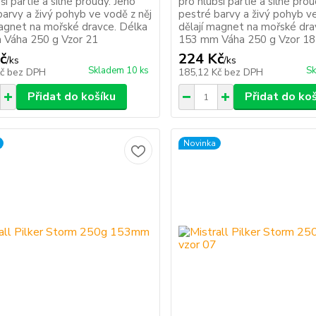
ší partie a silné proudy. Jeho
pro hlubší partie a silné pro
barvy a živý pohyb ve vodě z něj
pestré barvy a živý pohyb ve
magnet na mořské dravce. Délka
dělají magnet na mořské dra
Váha 250 g Vzor 21
153 mm Váha 250 g Vzor 18
č
224 Kč
/
ks
/
ks
Skladem 10 ks
Sk
Kč
bez DPH
185,12 Kč
bez DPH
Přidat do košíku
Přidat do ko
Novinka