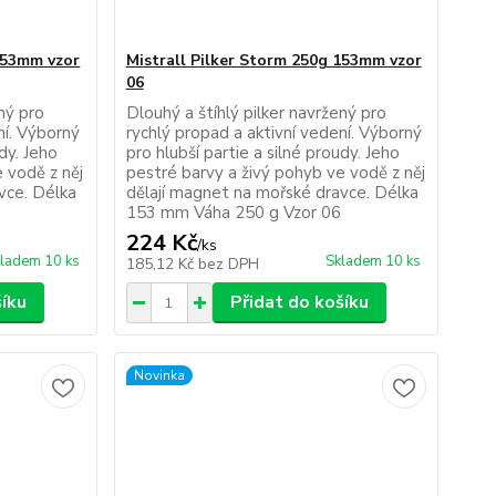
 153mm vzor
Mistrall Pilker Storm 250g 153mm vzor
06
ený pro
Dlouhý a štíhlý pilker navržený pro
ní. Výborný
rychlý propad a aktivní vedení. Výborný
udy. Jeho
pro hlubší partie a silné proudy. Jeho
 vodě z něj
pestré barvy a živý pohyb ve vodě z něj
vce. Délka
dělají magnet na mořské dravce. Délka
153 mm Váha 250 g Vzor 06
224 Kč
/
ks
ladem 10 ks
Skladem 10 ks
185,12 Kč
bez DPH
šíku
Přidat do košíku
Novinka