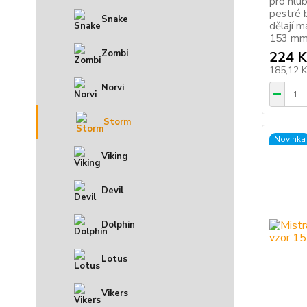
pro hlub
pestré 
Snake
dělají 
153 mm 
Zombi
224 K
185,12 
Norvi
Storm
Novinka
Viking
Devil
Dolphin
Lotus
Vikers