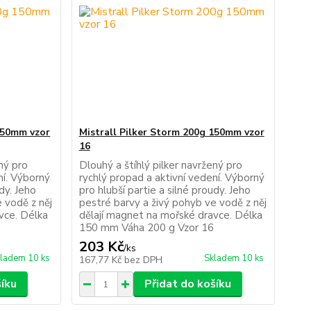
 150mm vzor
Mistrall Pilker Storm 200g 150mm vzor
16
ený pro
Dlouhý a štíhlý pilker navržený pro
ní. Výborný
rychlý propad a aktivní vedení. Výborný
udy. Jeho
pro hlubší partie a silné proudy. Jeho
 vodě z něj
pestré barvy a živý pohyb ve vodě z něj
vce. Délka
dělají magnet na mořské dravce. Délka
150 mm Váha 200 g Vzor 16
203 Kč
/
ks
ladem 10 ks
Skladem 10 ks
167,77 Kč
bez DPH
šíku
Přidat do košíku