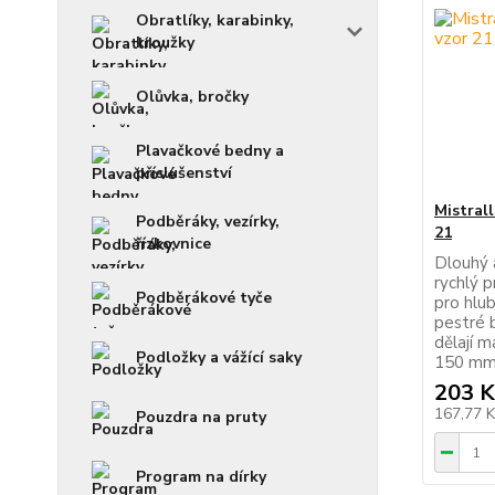
Obratlíky, karabinky,
kroužky
Olůvka, bročky
Plavačkové bedny a
příslušenství
Mistral
Podběráky, vezírky,
21
řízkovnice
Dlouhý a
rychlý p
Podběrákové tyče
pro hlub
pestré 
dělají 
Podložky a vážící saky
150 mm 
203 K
167,77 
Pouzdra na pruty
Program na dírky