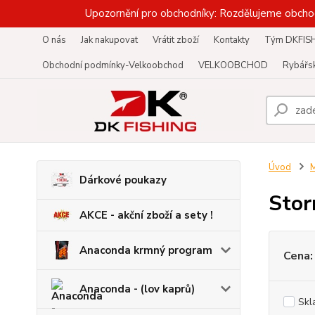
Upozornění pro obchodníky: Rozdělujeme obcho
O nás
Jak nakupovat
Vrátit zboží
Kontakty
Tým DKFIS
Obchodní podmínky-Velkoobchod
VELKOOBCHOD
Rybářsk
Úvod
M
Dárkové poukazy
Sto
AKCE - akční zboží a sety !
Anaconda krmný program
Cena:
Anaconda - (lov kaprů)
Skl