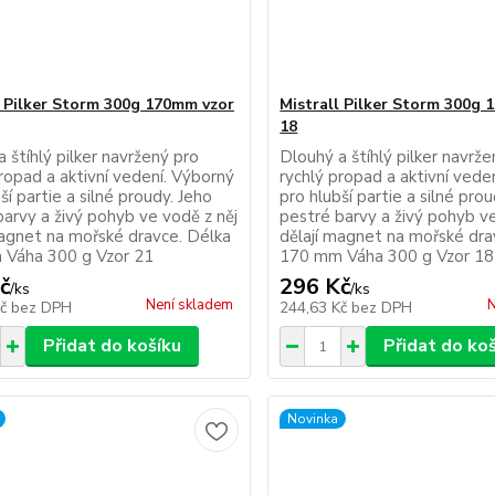
l Pilker Storm 300g 170mm vzor
Mistrall Pilker Storm 300g
18
 štíhlý pilker navržený pro
Dlouhý a štíhlý pilker navrž
ropad a aktivní vedení. Výborný
rychlý propad a aktivní vede
ší partie a silné proudy. Jeho
pro hlubší partie a silné pro
barvy a živý pohyb ve vodě z něj
pestré barvy a živý pohyb ve
magnet na mořské dravce. Délka
dělají magnet na mořské dra
Váha 300 g Vzor 21
170 mm Váha 300 g Vzor 18
č
296 Kč
/
ks
/
ks
Není skladem
N
Kč
bez DPH
244,63 Kč
bez DPH
Přidat do košíku
Přidat do ko
Novinka