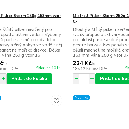
l Pilker Storm 250g 153mm vzor
Mistrall Pilker Storm 250g
07
 štíhlý pilker navržený pro
Dlouhý a štíhlý pilker navrž
ropad a aktivní vedení. Výborný
rychlý propad a aktivní vede
ší partie a silné proudy. Jeho
pro hlubší partie a silné pro
barvy a živý pohyb ve vodě z něj
pestré barvy a živý pohyb ve
magnet na mořské dravce. Délka
dělají magnet na mořské dra
Váha 250 g Vzor 15
153 mm Váha 250 g Vzor 07
č
224 Kč
/
ks
/
ks
Skladem 10 ks
Sk
Kč
bez DPH
185,12 Kč
bez DPH
Přidat do košíku
Přidat do ko
Novinka