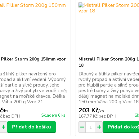
l Pilker Storm 200g 150mm vzor
Mistrall Pilker Storm 200g
18
 štíhlý pilker navržený pro
Dlouhý a štíhlý pilker navrž
ropad a aktivní vedení. Výborný
rychlý propad a aktivní vede
ší partie a silné proudy. Jeho
pro hlubší partie a silné pro
barvy a živý pohyb ve vodě z něj
pestré barvy a živý pohyb ve
magnet na mořské dravce. Délka
dělají magnet na mořské dra
Váha 200 g Vzor 21
150 mm Váha 200 g Vzor 18
č
203 Kč
/
ks
/
ks
Skladem 6 ks
Sk
Kč
bez DPH
167,77 Kč
bez DPH
Přidat do košíku
Přidat do ko