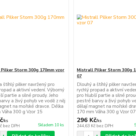
l Pilker Storm 300g 170mm vzor
Mistrall Pilker Storm 300g
07
 štíhlý pilker navržený pro
Dlouhý a štíhlý pilker navrž
ropad a aktivní vedení. Výborný
rychlý propad a aktivní vede
ší partie a silné proudy. Jeho
pro hlubší partie a silné pro
barvy a živý pohyb ve vodě z něj
pestré barvy a živý pohyb ve
magnet na mořské dravce. Délka
dělají magnet na mořské dra
Váha 300 g Vzor 15
170 mm Váha 300 g Vzor 07
č
296 Kč
/
ks
/
ks
Skladem 10 ks
Kč
bez DPH
244,63 Kč
bez DPH