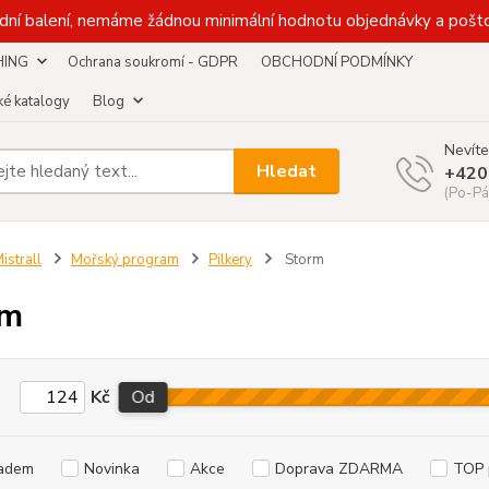
dní balení, nemáme žádnou minimální hodnotu objednávky a pošto
HING
Ochrana soukromí - GDPR
OBCHODNÍ PODMÍNKY
é katalogy
Blog
Nevíte
Hledat
+420
(Po-Pá
istrall
Mořský program
Pilkery
Storm
rm
Kč
Od
adem
Novinka
Akce
Doprava ZDARMA
TOP 