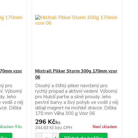
 170mm vzor
Mistrall Pilker Storm 300g 170mm vzor
06
ený pro
Dlouhý a štíhlý pilker navržený pro
ní. Výborný
rychlý propad a aktivní vedení. Výborný
udy. Jeho
pro hlubší partie a silné proudy. Jeho
 vodě z něj
pestré barvy a živý pohyb ve vodě z něj
vce. Délka
dělají magnet na mořské dravce. Délka
170 mm Váha 300 g Vzor 06
296 Kč
/
ks
Skladem 9 ks
Není skladem
244,63 Kč
bez DPH