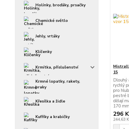
Holínky, broďáky, prsačky
Chemické světlo
Jehly, vrtáky
Klíčenky
Mistral
Krmítka, příslušenství
15
Dlouhý a
Krmné lopatky, rakety,
rychlý p
praky
pro hlub
pestré 
dělají 
Křesílka a židle
170 mm 
296 K
Kufříky a krabičky
244,63 