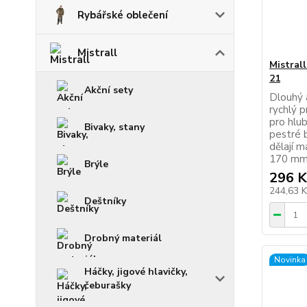
Rybářské oblečení
Mistrall
Mistral
21
Akční sety
Dlouhý a
rychlý p
pro hlub
Bivaky, stany
pestré 
dělají 
170 mm 
Brýle
296 K
244,63 
Deštníky
Drobný materiál
Novinka
Háčky, jigové hlavičky,
čeburašky