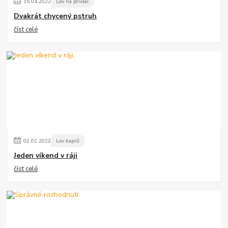
15
.
04
.
2022
Lov na přívlač
Dvakrát chycený pstruh
číst celé
02
.
02
.
2022
Lov kaprů
Jeden víkend v ráji
číst celé