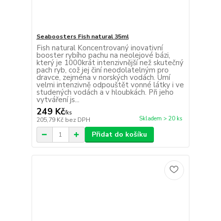
Seaboosters Fish natural 35ml
Fish natural Koncentrovaný inovativní
booster rybího pachu na neolejové bázi,
který je 1000krát intenzivnější než skutečný
pach ryb, což jej činí neodolatelným pro
dravce, zejména v norských vodách. Umí
velmi intenzivně odpouštět vonné látky i ve
studených vodách a v hloubkách. Při jeho
vytváření js...
249 Kč
/
ks
Skladem > 20 ks
205,79 Kč
bez DPH
Přidat do košíku