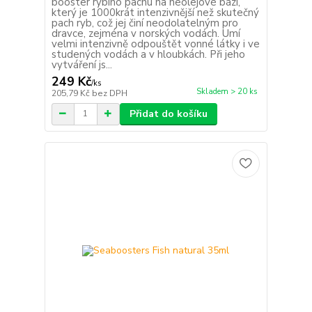
booster rybího pachu na neolejové bázi,
který je 1000krát intenzivnější než skutečný
pach ryb, což jej činí neodolatelným pro
dravce, zejména v norských vodách. Umí
velmi intenzivně odpouštět vonné látky i ve
studených vodách a v hloubkách. Při jeho
vytváření js...
249 Kč
/
ks
Skladem > 20 ks
205,79 Kč
bez DPH
Přidat do košíku