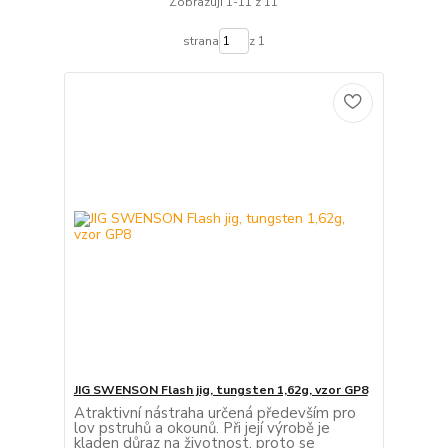
Zobrazuji 1-11 z 11
strana
z 1
JIG SWENSON Flash jig, tungsten 1,62g, vzor GP8
Atraktivní nástraha určená především pro
lov pstruhů a okounů. Při její výrobě je
kladen důraz na životnost, proto se