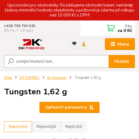
Upozornění pro obchodníky: Rozdělujeme obchodní balení, nemáme
žádnou minimální hodnotu objednávky a poštovné je zdarma při nákupu
nad 10 000 Kč s DPH!
0
ks
+420 739 734 025
za
0 Kč
(Po-Pá, 7-18 hod.)
Menu
Hledat
Úvod
DK FISHING
Jig Swenson
Tungsten 1,62 g
Tungsten 1,62 g
Upřesnit parametry
Nejnovější
Nejlevnější
Nejdražší