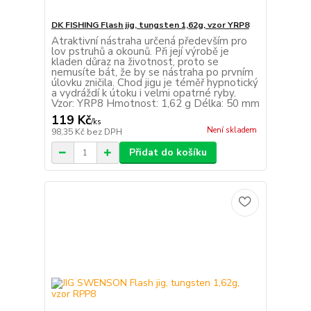
DK FISHING Flash jig, tungsten 1,62g, vzor YRP8
Atraktivní nástraha určená především pro
lov pstruhů a okounů. Při její výrobě je
kladen důraz na životnost, proto se
nemusíte bát, že by se nástraha po prvním
úlovku zničila. Chod jigu je téměř hypnotický
a vydráždí k útoku i velmi opatrné ryby.
Vzor: YRP8 Hmotnost: 1,62 g Délka: 50 mm
119 Kč
/
ks
Není skladem
98,35 Kč
bez DPH
Přidat do košíku