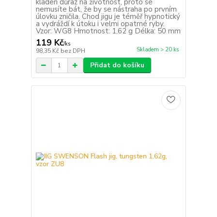
kladen důraz na životnost, proto se
nemusíte bát, že by se nástraha po prvním
úlovku zničila. Chod jigu je téměř hypnotický
a vydráždí k útoku i velmi opatrné ryby.
Vzor: WG8 Hmotnost: 1,62 g Délka: 50 mm
119 Kč
/
ks
Skladem > 20 ks
98,35 Kč
bez DPH
Přidat do košíku