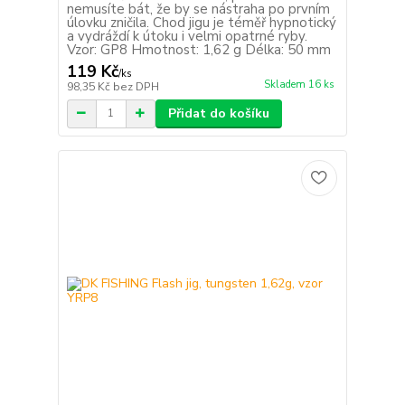
nemusíte bát, že by se nástraha po prvním
úlovku zničila. Chod jigu je téměř hypnotický
a vydráždí k útoku i velmi opatrné ryby.
Vzor: GP8 Hmotnost: 1,62 g Délka: 50 mm
119 Kč
/
ks
Skladem 16 ks
98,35 Kč
bez DPH
Přidat do košíku