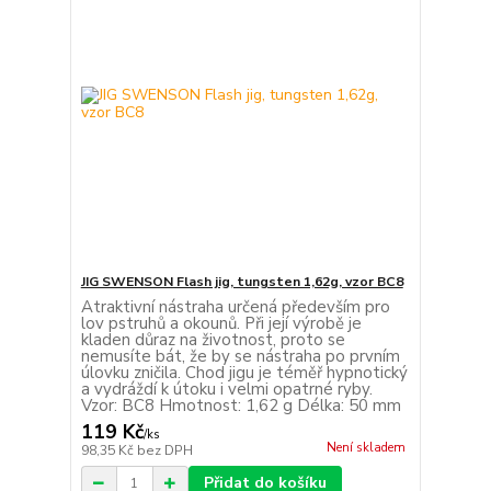
JIG SWENSON Flash jig, tungsten 1,62g, vzor BC8
Atraktivní nástraha určená především pro
lov pstruhů a okounů. Při její výrobě je
kladen důraz na životnost, proto se
nemusíte bát, že by se nástraha po prvním
úlovku zničila. Chod jigu je téměř hypnotický
a vydráždí k útoku i velmi opatrné ryby.
Vzor: BC8 Hmotnost: 1,62 g Délka: 50 mm
119 Kč
/
ks
Není skladem
98,35 Kč
bez DPH
Přidat do košíku