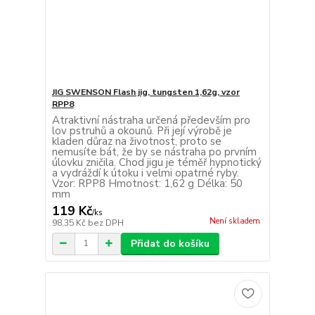
JIG SWENSON Flash jig, tungsten 1,62g, vzor
RPP8
Atraktivní nástraha určená především pro
lov pstruhů a okounů. Při její výrobě je
kladen důraz na životnost, proto se
nemusíte bát, že by se nástraha po prvním
úlovku zničila. Chod jigu je téměř hypnotický
a vydráždí k útoku i velmi opatrné ryby.
Vzor: RPP8 Hmotnost: 1,62 g Délka: 50
mm
119 Kč
/
ks
Není skladem
98,35 Kč
bez DPH
Přidat do košíku