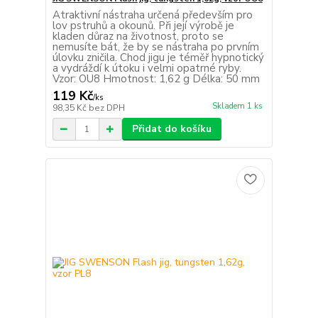
Atraktivní nástraha určená především pro
lov pstruhů a okounů. Při její výrobě je
kladen důraz na životnost, proto se
nemusíte bát, že by se nástraha po prvním
úlovku zničila. Chod jigu je téměř hypnotický
a vydráždí k útoku i velmi opatrné ryby.
Vzor: OU8 Hmotnost: 1,62 g Délka: 50 mm
119 Kč
/
ks
Skladem 1 ks
98,35 Kč
bez DPH
Přidat do košíku