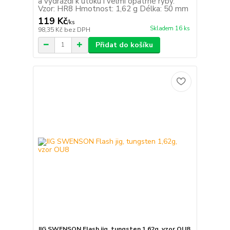
a vydráždí k útoku i velmi opatrné ryby.
Vzor: HR8 Hmotnost: 1,62 g Délka: 50 mm
119 Kč
/
ks
Skladem 16 ks
98,35 Kč
bez DPH
Přidat do košíku
JIG SWENSON Flash jig, tungsten 1,62g, vzor OU8