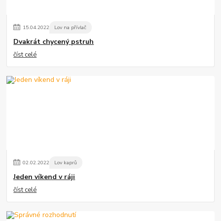
15
.
04
.
2022
Lov na přívlač
Dvakrát chycený pstruh
číst celé
02
.
02
.
2022
Lov kaprů
Jeden víkend v ráji
číst celé