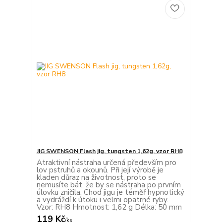
JIG SWENSON Flash jig, tungsten 1,62g, vzor RH8
Atraktivní nástraha určená především pro
lov pstruhů a okounů. Při její výrobě je
kladen důraz na životnost, proto se
nemusíte bát, že by se nástraha po prvním
úlovku zničila. Chod jigu je téměř hypnotický
a vydráždí k útoku i velmi opatrné ryby.
Vzor: RH8 Hmotnost: 1,62 g Délka: 50 mm
119 Kč
/
ks