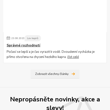
23
.
08
.
2019
Lov kaprů
Správné rozhodnutí
Počasí se lepší a je čas vyrazit k vodě. Dvoudenní vycházka je
přímo stvořena na chycení hezkého kapra.
číst celé
Zobrazit všechny články
Nepropásněte novinky, akce a
slevy!