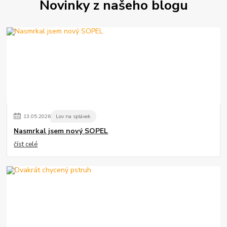
Novinky z našeho blogu
13
.
05
.
2026
Lov na splávek
Nasmrkal jsem nový SOPEL
číst celé