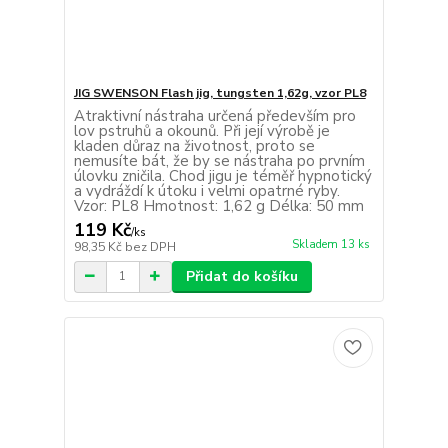
JIG SWENSON Flash jig, tungsten 1,62g, vzor PL8
Atraktivní nástraha určená především pro
lov pstruhů a okounů. Při její výrobě je
kladen důraz na životnost, proto se
nemusíte bát, že by se nástraha po prvním
úlovku zničila. Chod jigu je téměř hypnotický
a vydráždí k útoku i velmi opatrné ryby.
Vzor: PL8 Hmotnost: 1,62 g Délka: 50 mm
119 Kč
/
ks
Skladem 13 ks
98,35 Kč
bez DPH
Přidat do košíku