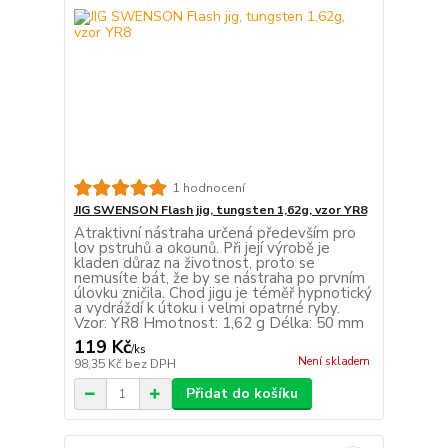
1 hodnocení
JIG SWENSON Flash jig, tungsten 1,62g, vzor YR8
Atraktivní nástraha určená především pro
lov pstruhů a okounů. Při její výrobě je
kladen důraz na životnost, proto se
nemusíte bát, že by se nástraha po prvním
úlovku zničila. Chod jigu je téměř hypnotický
a vydráždí k útoku i velmi opatrné ryby.
Vzor: YR8 Hmotnost: 1,62 g Délka: 50 mm
119 Kč
/
ks
Není skladem
98,35 Kč
bez DPH
Přidat do košíku