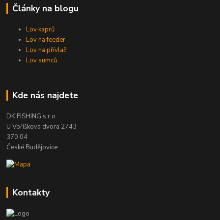
Články na blogu
Lov kaprů
Lov na feeder
Lov na přívlač
Lov sumců
Kde nás najdete
DK FISHING s.r.o.
U Voříškova dvora 2743
370 04
České Budějovice
Kontakty