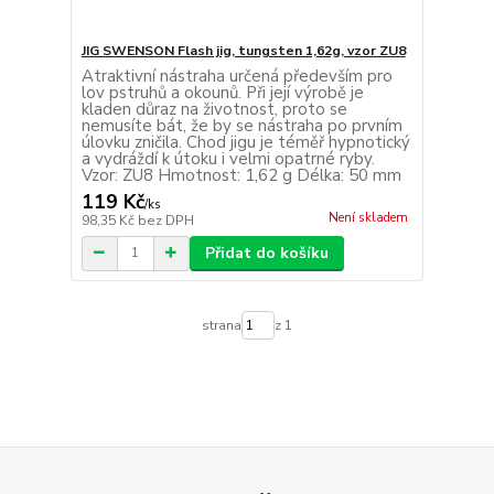
JIG SWENSON Flash jig, tungsten 1,62g, vzor ZU8
Atraktivní nástraha určená především pro
lov pstruhů a okounů. Při její výrobě je
kladen důraz na životnost, proto se
nemusíte bát, že by se nástraha po prvním
úlovku zničila. Chod jigu je téměř hypnotický
a vydráždí k útoku i velmi opatrné ryby.
Vzor: ZU8 Hmotnost: 1,62 g Délka: 50 mm
119 Kč
/
ks
Není skladem
98,35 Kč
bez DPH
Přidat do košíku
strana
z 1