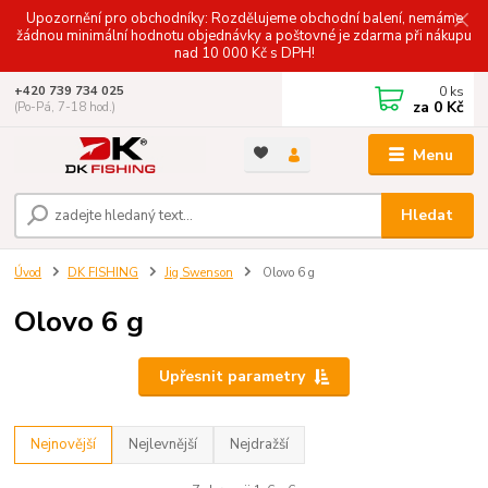
Upozornění pro obchodníky: Rozdělujeme obchodní balení, nemáme
žádnou minimální hodnotu objednávky a poštovné je zdarma při nákupu
nad 10 000 Kč s DPH!
0
ks
+420 739 734 025
za
0 Kč
(Po-Pá, 7-18 hod.)
Menu
Hledat
Úvod
DK FISHING
Jig Swenson
Olovo 6 g
Olovo 6 g
Upřesnit parametry
Nejnovější
Nejlevnější
Nejdražší