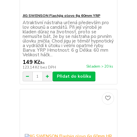
JIG SWENSON Flashjig olovo 6g 60mm YRP
Atraktivní nástraha určená především pro
lov okounů a candátů. Při její výrobě je
kladen důraz na životnost, proto se
nemusíte bát, že by se nástraha po prvním
úlovku zničila. Chod jigu je téměř hypnotický
a vydráždí k útoku i velmi opatrné ryby.
Barva: YRP Hmotnost: 6 g Délka: 60 mm
Velikost háčk...
149 Kč
/
ks
Skladem > 20 ks
123,14 Kč
bez DPH
Přidat do košíku