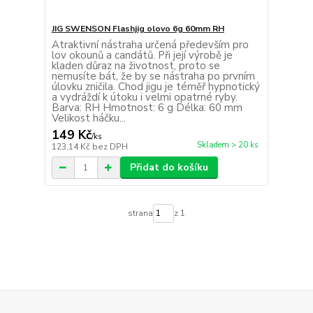
JIG SWENSON Flashjig olovo 6g 60mm RH
Atraktivní nástraha určená především pro
lov okounů a candátů. Při její výrobě je
kladen důraz na životnost, proto se
nemusíte bát, že by se nástraha po prvním
úlovku zničila. Chod jigu je téměř hypnotický
a vydráždí k útoku i velmi opatrné ryby.
Barva: RH Hmotnost: 6 g Délka: 60 mm
Velikost háčku...
149 Kč
/
ks
Skladem > 20 ks
123,14 Kč
bez DPH
Přidat do košíku
strana
z 1