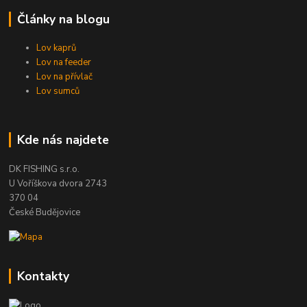
Články na blogu
Lov kaprů
Lov na feeder
Lov na přívlač
Lov sumců
Kde nás najdete
DK FISHING s.r.o.
U Voříškova dvora 2743
370 04
České Budějovice
Kontakty