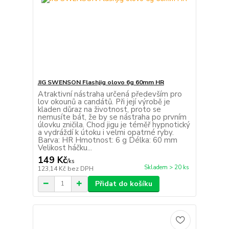
JIG SWENSON Flashjig olovo 6g 60mm HR
Atraktivní nástraha určená především pro
lov okounů a candátů. Při její výrobě je
kladen důraz na životnost, proto se
nemusíte bát, že by se nástraha po prvním
úlovku zničila. Chod jigu je téměř hypnotický
a vydráždí k útoku i velmi opatrné ryby.
Barva: HR Hmotnost: 6 g Délka: 60 mm
Velikost háčku...
149 Kč
/
ks
Skladem > 20 ks
123,14 Kč
bez DPH
Přidat do košíku