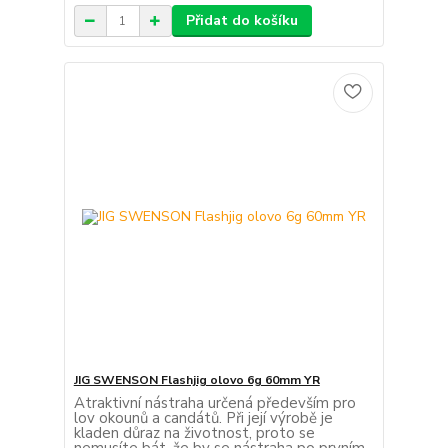
Přidat do košíku
JIG SWENSON Flashjig olovo 6g 60mm YR
Atraktivní nástraha určená především pro
lov okounů a candátů. Při její výrobě je
kladen důraz na životnost, proto se
nemusíte bát, že by se nástraha po prvním