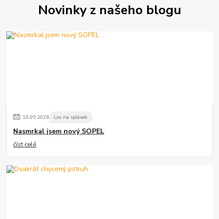
Novinky z našeho blogu
13
.
05
.
2026
Lov na splávek
Nasmrkal jsem nový SOPEL
číst celé