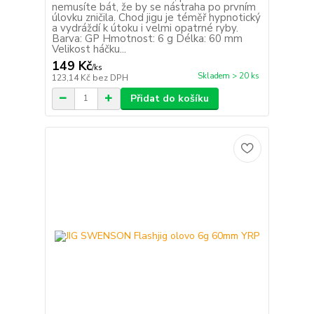
nemusíte bát, že by se nástraha po prvním
úlovku zničila. Chod jigu je téměř hypnotický
a vydráždí k útoku i velmi opatrné ryby.
Barva: GP Hmotnost: 6 g Délka: 60 mm
Velikost háčku...
149 Kč
/
ks
Skladem > 20 ks
123,14 Kč
bez DPH
Přidat do košíku