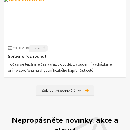
23
.
08
.
2019
Lov kaprů
Správné rozhodnutí
Počasí se lepší a je čas vyrazit k vodě. Dvoudenní vycházka je
přímo stvořena na chycení hezkého kapra.
číst celé
Zobrazit všechny články
Nepropásněte novinky, akce a