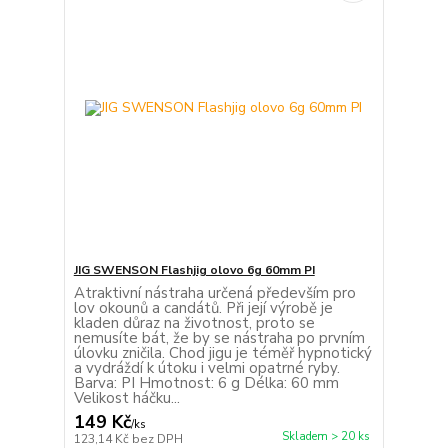
JIG SWENSON Flashjig olovo 6g 60mm PI
Atraktivní nástraha určená především pro
lov okounů a candátů. Při její výrobě je
kladen důraz na životnost, proto se
nemusíte bát, že by se nástraha po prvním
úlovku zničila. Chod jigu je téměř hypnotický
a vydráždí k útoku i velmi opatrné ryby.
Barva: PI Hmotnost: 6 g Délka: 60 mm
Velikost háčku...
149 Kč
/
ks
Skladem > 20 ks
123,14 Kč
bez DPH