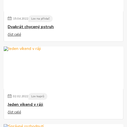
15
.
04
.
2022
Lov na přívlač
Dvakrát chycený pstruh
číst celé
02
.
02
.
2022
Lov kaprů
Jeden víkend v ráji
číst celé