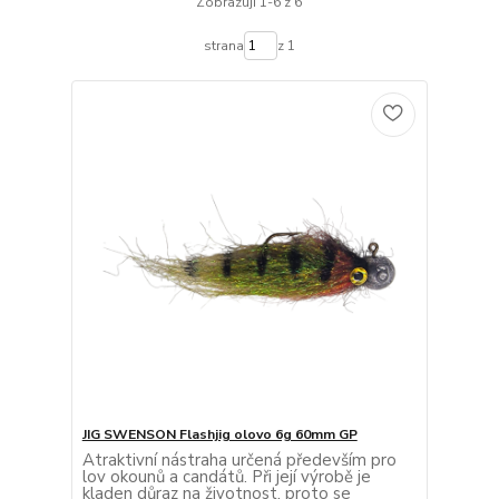
Zobrazuji 1-6 z 6
strana
z 1
JIG SWENSON Flashjig olovo 6g 60mm GP
Atraktivní nástraha určená především pro
lov okounů a candátů. Při její výrobě je
kladen důraz na životnost, proto se