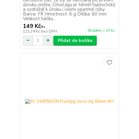
úlovku zničila. Chod jigu je téměř hypnotický
a vydráždí k útoku i velmi opatrné ryby.
Barva: YR Hmotnost: 6 g Délka: 60 mm
Velikost háčku...
149 Kč
/
ks
Skladem > 20 ks
123,14 Kč
bez DPH
Přidat do košíku