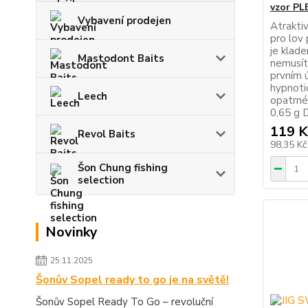
vzor PL
Vybavení prodejen
Atrakti
pro lov 
je klade
Mastodont Baits
nemusít
prvním ú
hypnotic
Leech
opatrné
0,65 g 
119 K
Revol Baits
98,35 K
Šon Chung fishing
selection
Novinky
25.11.2025
Šonův Sopel ready to go je na světě!
Šonův Sopel Ready To Go – revoluční