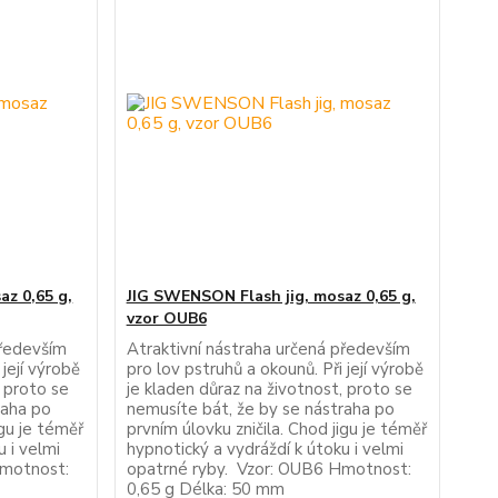
az 0,65 g,
JIG SWENSON Flash jig, mosaz 0,65 g,
vzor OUB6
především
Atraktivní nástraha určená především
 její výrobě
pro lov pstruhů a okounů. Při její výrobě
, proto se
je kladen důraz na životnost, proto se
raha po
nemusíte bát, že by se nástraha po
igu je téměř
prvním úlovku zničila. Chod jigu je téměř
u i velmi
hypnotický a vydráždí k útoku i velmi
Hmotnost:
opatrné ryby. Vzor: OUB6 Hmotnost:
0,65 g Délka: 50 mm