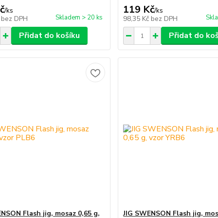
č
119 Kč
/
ks
/
ks
Skladem > 20 ks
Skl
č
bez DPH
98,35 Kč
bez DPH
Přidat do košíku
Přidat do ko
NSON Flash jig, mosaz 0,65 g,
JIG SWENSON Flash jig, mos