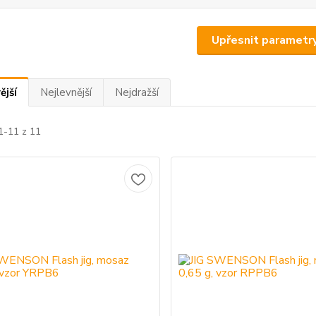
Upřesnit parametr
ější
Nejlevnější
Nejdražší
1-11 z 11