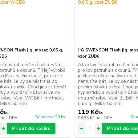
NSON Flash jig, mosaz 0,65 g,
JIG SWENSON Flash jig, mos
GB6
vzor ZUB6
vní nástraha určená především
Atraktivní nástraha určená 
pstruhů a okounů. Při její výrobě
pro lov pstruhů a okounů. Při
n důraz na životnost, proto se
je kladen důraz na životnost
e bát, že by se nástraha po
nemusíte bát, že by se nást
lovku zničila. Chod jigu je téměř
prvním úlovku zničila. Chod j
ký a vydráždí k útoku i velmi
hypnotický a vydráždí k útok
 ryby. Vzor: WGB6 Hmotnost:
opatrné ryby. Vzor: ZUB6 H
Délka: 50 mm
0,65 g Délka: 50 mm
č
119 Kč
/
ks
/
ks
Skladem > 20 ks
Skl
č
bez DPH
98,35 Kč
bez DPH
Přidat do košíku
Přidat do ko