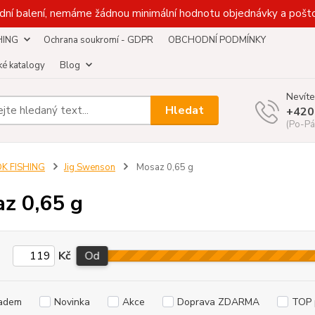
dní balení, nemáme žádnou minimální hodnotu objednávky a pošto
HING
Ochrana soukromí - GDPR
OBCHODNÍ PODMÍNKY
é katalogy
Blog
Nevíte
Hledat
+420
(Po-Pá
DK FISHING
Jig Swenson
Mosaz 0,65 g
z 0,65 g
Kč
Od
adem
Novinka
Akce
Doprava ZDARMA
TOP 