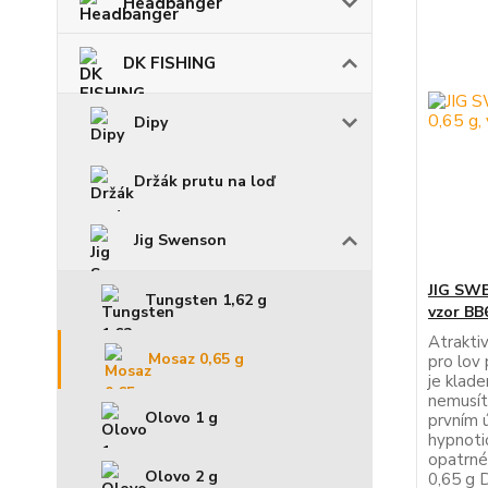
Headbanger
DK FISHING
Dipy
Držák prutu na loď
Jig Swenson
JIG SWE
Tungsten 1,62 g
vzor BB
Atrakti
Mosaz 0,65 g
pro lov 
je klade
nemusít
Olovo 1 g
prvním ú
hypnotic
opatrné
Olovo 2 g
0,65 g 