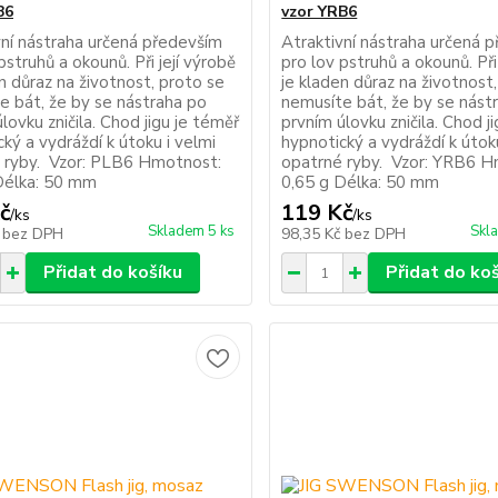
B6
vzor YRB6
vní nástraha určená především
Atraktivní nástraha určená 
pstruhů a okounů. Při její výrobě
pro lov pstruhů a okounů. Při
n důraz na životnost, proto se
je kladen důraz na životnost
e bát, že by se nástraha po
nemusíte bát, že by se nást
lovku zničila. Chod jigu je téměř
prvním úlovku zničila. Chod j
ký a vydráždí k útoku i velmi
hypnotický a vydráždí k útok
 ryby. Vzor: PLB6 Hmotnost:
opatrné ryby. Vzor: YRB6 H
Délka: 50 mm
0,65 g Délka: 50 mm
č
119 Kč
/
ks
/
ks
Skladem 5 ks
Skl
č
bez DPH
98,35 Kč
bez DPH
Přidat do košíku
Přidat do ko