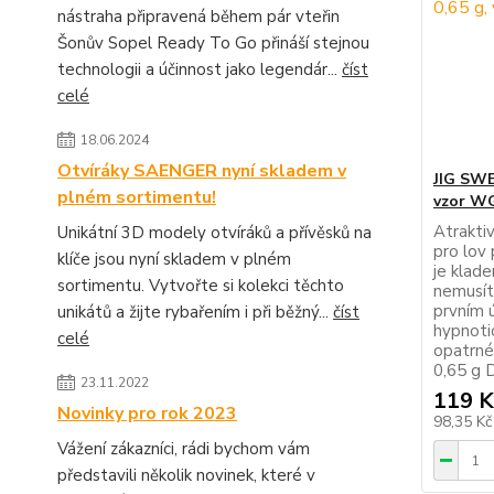
nástraha připravená během pár vteřin
Šonův Sopel Ready To Go přináší stejnou
technologii a účinnost jako legendár...
číst
celé
18.06.2024
Otvíráky SAENGER nyní skladem v
JIG SWE
plném sortimentu!
vzor W
Atrakti
Unikátní 3D modely otvíráků a přívěsků na
pro lov 
klíče jsou nyní skladem v plném
je klade
sortimentu. Vytvořte si kolekci těchto
nemusít
prvním ú
unikátů a žijte rybařením i při běžný...
číst
hypnotic
celé
opatrné
0,65 g 
23.11.2022
119 K
Novinky pro rok 2023
98,35 K
Vážení zákazníci, rádi bychom vám
představili několik novinek, které v