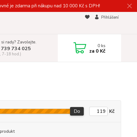
vné je zdarma při nákupu nad 10 000 Kč s DPH!
Přihlášení
 si rady? Zavolejte.
0
ks
 739 734 025
za
0 Kč
, 7-18 hod.)
Do
Kč
produkt