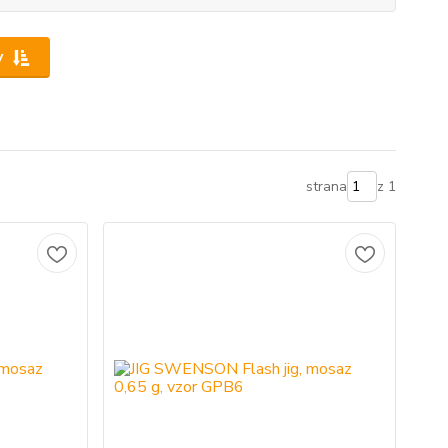
y
strana
z 1