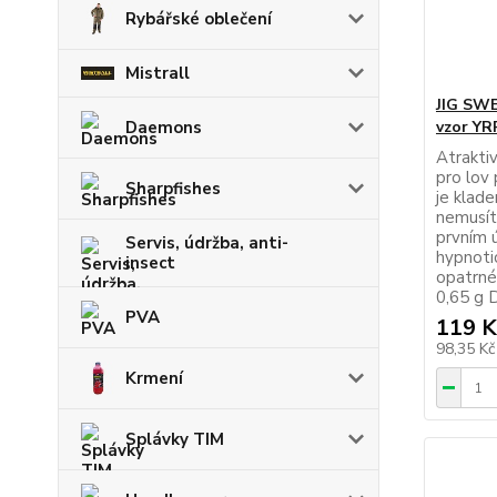
Rybářské oblečení
Mistrall
JIG SWE
Daemons
vzor YR
Atrakti
pro lov 
Sharpfishes
je klade
nemusít
prvním ú
Servis, údržba, anti-
hypnotic
insect
opatrné
0,65 g 
PVA
119 K
98,35 K
Krmení
Splávky TIM