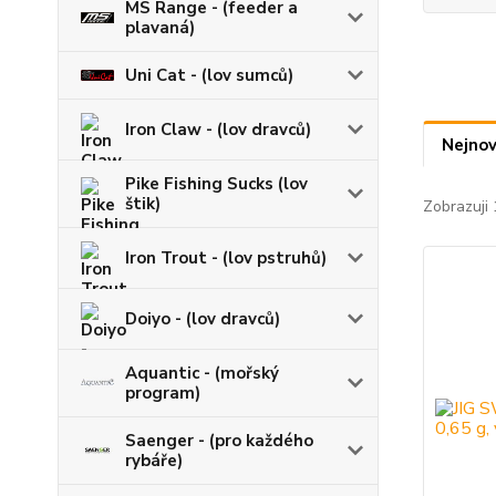
MS Range - (feeder a
plavaná)
Uni Cat - (lov sumců)
Iron Claw - (lov dravců)
Nejnov
Pike Fishing Sucks (lov
štik)
Zobrazuji 
Iron Trout - (lov pstruhů)
Doiyo - (lov dravců)
Aquantic - (mořský
program)
Saenger - (pro každého
rybáře)