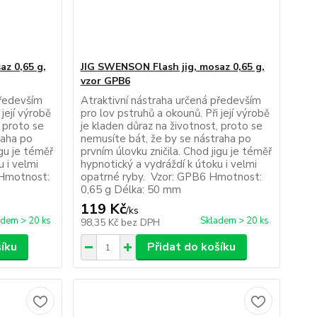
az 0,65 g,
JIG SWENSON Flash jig, mosaz 0,65 g,
vzor GPB6
především
Atraktivní nástraha určená především
 její výrobě
pro lov pstruhů a okounů. Při její výrobě
, proto se
je kladen důraz na životnost, proto se
raha po
nemusíte bát, že by se nástraha po
igu je téměř
prvním úlovku zničila. Chod jigu je téměř
u i velmi
hypnotický a vydráždí k útoku i velmi
 Hmotnost:
opatrné ryby. Vzor: GPB6 Hmotnost:
0,65 g Délka: 50 mm
119 Kč
/
ks
adem > 20 ks
Skladem > 20 ks
98,35 Kč
bez DPH
šíku
Přidat do košíku