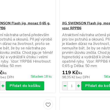
NSON Flash jig, mosaz 0,65 g,
JIG SWENSON Flash jig, mos
PB6
vzor RPPB6
vní nástraha určená především
Atraktivní nástraha určená 
pstruhů a okounů. Při její výrobě
pro lov pstruhů a okounů. Při
n důraz na životnost, proto se
je kladen důraz na životnost
e bát, že by se nástraha po
nemusíte bát, že by se nást
lovku zničila. Chod jigu je téměř
prvním úlovku zničila. Chod j
ký a vydráždí k útoku i velmi
hypnotický a vydráždí k útok
 ryby. Vzor: YRPB6 Hmotnost:
opatrné ryby. Vzor: RPPB6
Délka: 50 mm
0,65 g Délka: 50 mm
č
119 Kč
/
ks
/
ks
Skladem 18 ks
Skl
č
bez DPH
98,35 Kč
bez DPH
Přidat do košíku
Přidat do ko