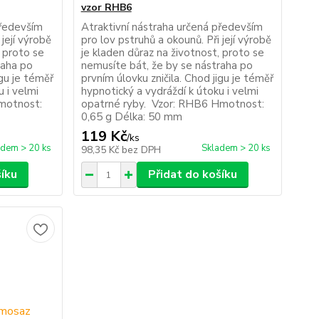
vzor RHB6
především
Atraktivní nástraha určená především
 její výrobě
pro lov pstruhů a okounů. Při její výrobě
, proto se
je kladen důraz na životnost, proto se
raha po
nemusíte bát, že by se nástraha po
igu je téměř
prvním úlovku zničila. Chod jigu je téměř
u i velmi
hypnotický a vydráždí k útoku i velmi
motnost:
opatrné ryby. Vzor: RHB6 Hmotnost:
0,65 g Délka: 50 mm
119 Kč
/
ks
adem > 20 ks
Skladem > 20 ks
98,35 Kč
bez DPH
šíku
Přidat do košíku