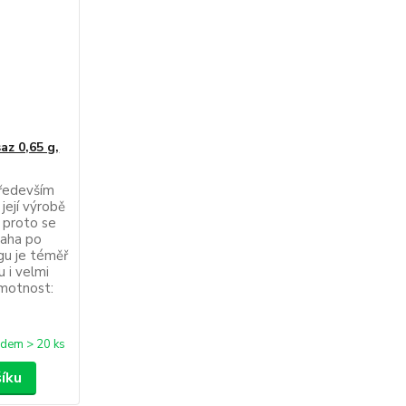
az 0,65 g,
především
 její výrobě
, proto se
raha po
igu je téměř
u i velmi
motnost:
adem > 20 ks
šíku