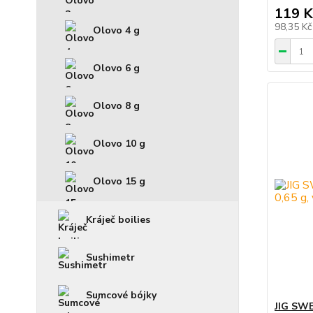
119 K
98,35 K
Olovo 4 g
Olovo 6 g
Olovo 8 g
Olovo 10 g
Olovo 15 g
Kráječ boilies
Sushimetr
Sumcové bójky
JIG SWE