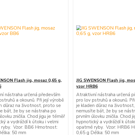
NSON Flash jig, mosaz 0,65 g,
JIG SWENSON Flash jig, mos
6
vzor HRB6
vní nástraha určená především
Atraktivní nástraha určená 
pstruhů a okounů. Při její výrobě
pro lov pstruhů a okounů. Při
n důraz na životnost, proto se
je kladen důraz na životnost
e bát, že by se nástraha po
nemusíte bát, že by se nást
lovku zničila. Chod jigu je téměř
prvním úlovku zničila. Chod j
ký a vydráždí k útoku i velmi
hypnotický a vydráždí k útok
 ryby. Vzor: BB6 Hmotnost:
opatrné ryby. Vzor: HRB6 
Délka: 50 mm
0,65 g Délka: 50 mm