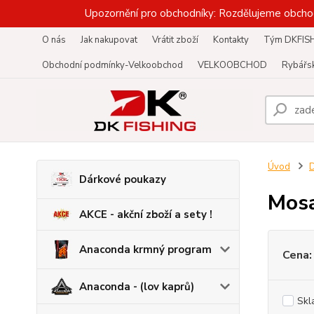
Upozornění pro obchodníky: Rozdělujeme obcho
O nás
Jak nakupovat
Vrátit zboží
Kontakty
Tým DKFIS
Obchodní podmínky-Velkoobchod
VELKOOBCHOD
Rybářsk
Úvod
Dárkové poukazy
Mosa
AKCE - akční zboží a sety !
Anaconda krmný program
Cena:
Anaconda - (lov kaprů)
Skl