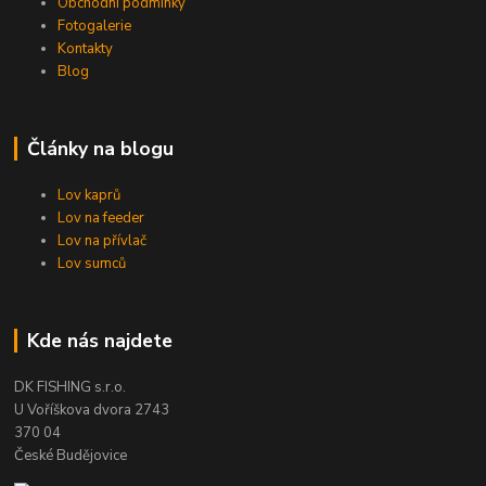
Obchodní podmínky
Fotogalerie
Kontakty
Blog
Články na blogu
Lov kaprů
Lov na feeder
Lov na přívlač
Lov sumců
Kde nás najdete
DK FISHING s.r.o.
U Voříškova dvora 2743
370 04
České Budějovice