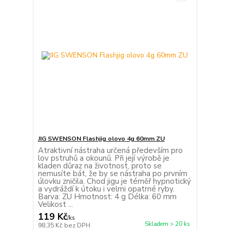
JIG SWENSON Flashjig olovo 4g 60mm ZU
Atraktivní nástraha určená především pro
lov pstruhů a okounů. Při její výrobě je
kladen důraz na životnost, proto se
nemusíte bát, že by se nástraha po prvním
úlovku zničila. Chod jigu je téměř hypnotický
a vydráždí k útoku i velmi opatrné ryby.
Barva: ZU Hmotnost: 4 g Délka: 60 mm
Velikost ...
119 Kč
/
ks
Skladem > 20 ks
98,35 Kč
bez DPH