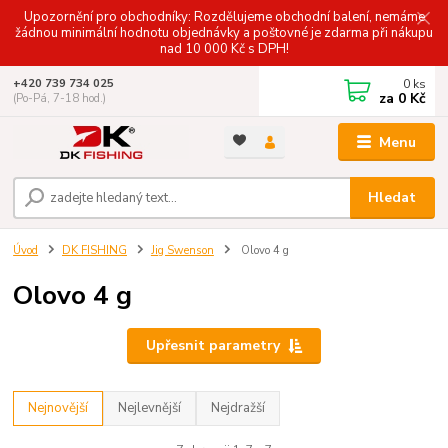
Upozornění pro obchodníky: Rozdělujeme obchodní balení, nemáme
žádnou minimální hodnotu objednávky a poštovné je zdarma při nákupu
nad 10 000 Kč s DPH!
0
ks
+420 739 734 025
za
0 Kč
(Po-Pá, 7-18 hod.)
Menu
Hledat
Úvod
DK FISHING
Jig Swenson
Olovo 4 g
Olovo 4 g
Upřesnit parametry
Nejnovější
Nejlevnější
Nejdražší