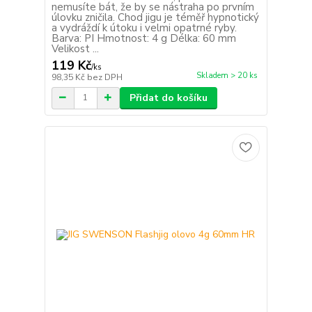
nemusíte bát, že by se nástraha po prvním
úlovku zničila. Chod jigu je téměř hypnotický
a vydráždí k útoku i velmi opatrné ryby.
Barva: PI Hmotnost: 4 g Délka: 60 mm
Velikost ...
119 Kč
/
ks
Skladem > 20 ks
98,35 Kč
bez DPH
Přidat do košíku