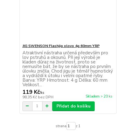
JIG SWENSON Flashjig olovo 4g 60mm YRP
Atraktivní nástraha určená především pro
lov pstruhů a okounů. Při její výrobě je
kladen důraz na životnost, proto se
nemusíte bát, že by se nástraha po prvním
úlovku zničila. Chod jigu je téměř hypnotický
a vydráždí k útoku i velmi opatrné ryby.
Barva: YRP Hmotnost: 4 g Délka: 60 mm
Velikost...
119 Kč
/
ks
Skladem > 20 ks
98,35 Kč
bez DPH
Přidat do košíku
strana
z 1