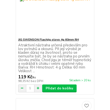
JIG SWENSON Flashjig olovo 4g 60mm RH
Atraktivní nástraha určená především pro
lov pstruhů a okounů. Při její výrobě je
kladen důraz na životnost, proto se
nemusíte bát, že by se nástraha po prvním
úlovku zničila. Chod jigu je téměř hypnotický
a vydráždí k útoku i velmi opatrné ryby.
Barva: RH Hmotnost: 4 g Délka: 60 mm
Velikost ...
119 Kč
/
ks
Skladem > 20 ks
98,35 Kč
bez DPH
Přidat do košíku