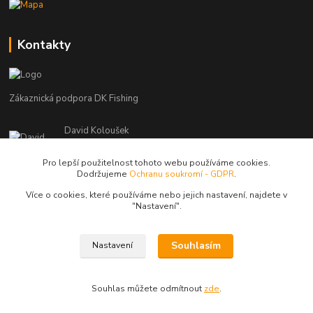
Kontakty
Zákaznická podpora DK Fishing
David Koloušek
+420 739 734 025
(Po-Pá, 7-18 hod.)
Pro lepší použitelnost tohoto webu používáme cookies.
Dodržujeme
Ochranu soukromí - GDPR
.
david@dkfishing.cz
Více o cookies, které používáme nebo jejich nastavení, najdete v
"N
astavení"
.
Souhlasím
Nastavení
© Copyright 2026 - DK FISHING s.r.o.
Souhlas můžete odmítnout
zde
.
Vytvořeno na
Eshop-rychle.cz