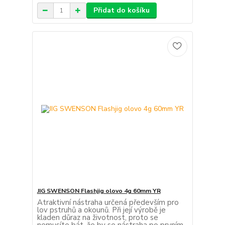
Přidat do košíku
JIG SWENSON Flashjig olovo 4g 60mm YR
Atraktivní nástraha určená především pro
lov pstruhů a okounů. Při její výrobě je
kladen důraz na životnost, proto se
nemusíte bát, že by se nástraha po prvním