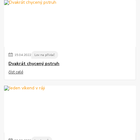
15
.
04
.
2022
Lov na přívlač
Dvakrát chycený pstruh
číst celé