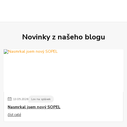
Novinky z našeho blogu
13
.
05
.
2026
Lov na splávek
Nasmrkal jsem nový SOPEL
číst celé