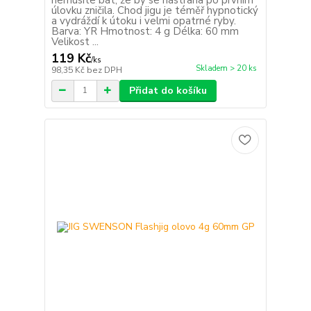
úlovku zničila. Chod jigu je téměř hypnotický
a vydráždí k útoku i velmi opatrné ryby.
Barva: YR Hmotnost: 4 g Délka: 60 mm
Velikost ...
119 Kč
/
ks
Skladem > 20 ks
98,35 Kč
bez DPH
Přidat do košíku