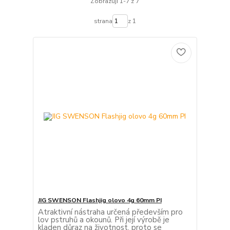
Zobrazuji 1-7 z 7
strana
z 1
JIG SWENSON Flashjig olovo 4g 60mm PI
Atraktivní nástraha určená především pro
lov pstruhů a okounů. Při její výrobě je
kladen důraz na životnost, proto se