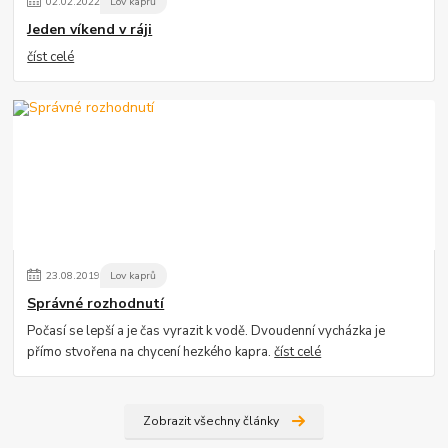
02
.
02
.
2022
Lov kaprů
Jeden víkend v ráji
číst celé
23
.
08
.
2019
Lov kaprů
Správné rozhodnutí
Počasí se lepší a je čas vyrazit k vodě. Dvoudenní vycházka je
přímo stvořena na chycení hezkého kapra.
číst celé
Zobrazit všechny články