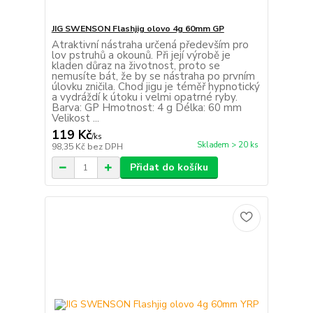
JIG SWENSON Flashjig olovo 4g 60mm GP
Atraktivní nástraha určená především pro
lov pstruhů a okounů. Při její výrobě je
kladen důraz na životnost, proto se
nemusíte bát, že by se nástraha po prvním
úlovku zničila. Chod jigu je téměř hypnotický
a vydráždí k útoku i velmi opatrné ryby.
Barva: GP Hmotnost: 4 g Délka: 60 mm
Velikost ...
119 Kč
/
ks
Skladem > 20 ks
98,35 Kč
bez DPH
Přidat do košíku