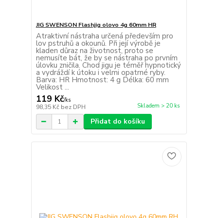
JIG SWENSON Flashjig olovo 4g 60mm HR
Atraktivní nástraha určená především pro
lov pstruhů a okounů. Při její výrobě je
kladen důraz na životnost, proto se
nemusíte bát, že by se nástraha po prvním
úlovku zničila. Chod jigu je téměř hypnotický
a vydráždí k útoku i velmi opatrné ryby.
Barva: HR Hmotnost: 4 g Délka: 60 mm
Velikost ...
119 Kč
/
ks
Skladem > 20 ks
98,35 Kč
bez DPH
Přidat do košíku