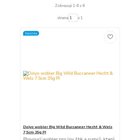
Zobrazuji 1-6 z 6
strana
z 1
Novinka
Doiyo wobler Big Wild Buccaneer Hecht & Wels
7,5cm 35g PI
Plovoucí wobler pro lov štik a sumců, který