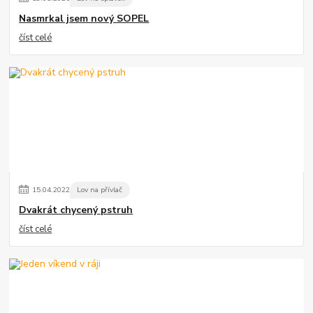
Nasmrkal jsem nový SOPEL
číst celé
15
.
04
.
2022
Lov na přívlač
Dvakrát chycený pstruh
číst celé