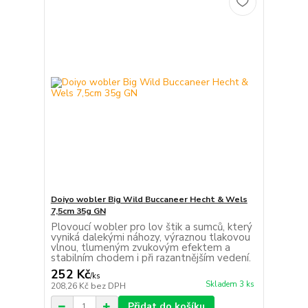
Doiyo wobler Big Wild Buccaneer Hecht & Wels
7,5cm 35g GN
Plovoucí wobler pro lov štik a sumců, který
vyniká dalekými náhozy, výraznou tlakovou
vlnou, tlumeným zvukovým efektem a
stabilním chodem i při razantnějším vedení.
252 Kč
/
ks
Skladem 3 ks
208,26 Kč
bez DPH
Přidat do košíku