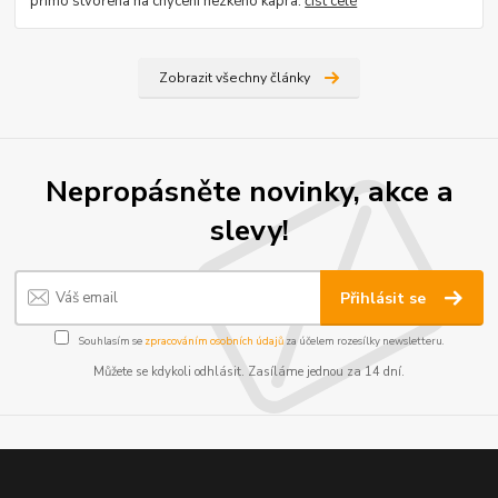
přímo stvořena na chycení hezkého kapra.
číst celé
Zobrazit všechny články
Nepropásněte novinky, akce a
slevy!
Přihlásit se
Souhlasím se
zpracováním osobních údajů
za účelem rozesílky newsletteru.
Můžete se kdykoli odhlásit. Zasíláme jednou za 14 dní.