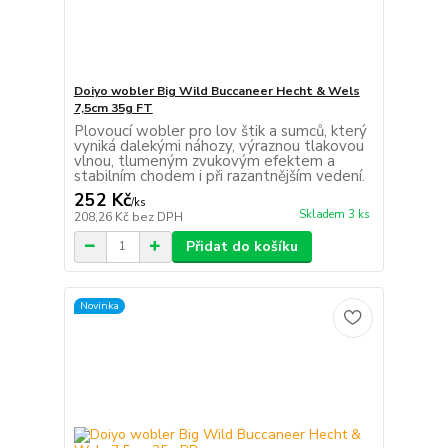
Doiyo wobler Big Wild Buccaneer Hecht & Wels
7,5cm 35g FT
Plovoucí wobler pro lov štik a sumců, který
vyniká dalekými náhozy, výraznou tlakovou
vlnou, tlumeným zvukovým efektem a
stabilním chodem i při razantnějším vedení.
252 Kč
/
ks
Skladem 3 ks
208,26 Kč
bez DPH
Přidat do košíku
Novinka