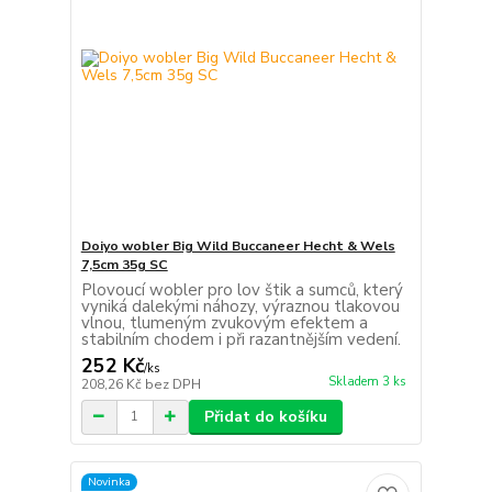
Doiyo wobler Big Wild Buccaneer Hecht & Wels
7,5cm 35g SC
Plovoucí wobler pro lov štik a sumců, který
vyniká dalekými náhozy, výraznou tlakovou
vlnou, tlumeným zvukovým efektem a
stabilním chodem i při razantnějším vedení.
252 Kč
/
ks
Skladem 3 ks
208,26 Kč
bez DPH
Přidat do košíku
Novinka