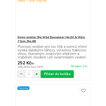
Doiyo wobler Big Wild Buccaneer Hecht & Wels
7,5cm 35g RB
Plovoucí wobler pro lov štik a sumců, který
vyniká dalekými náhozy, výraznou tlakovou
vlnou, tlumeným zvukovým efektem a
stabilním chodem i při razantnějším vedení.
252 Kč
/
ks
Skladem 3 ks
208,26 Kč
bez DPH
Přidat do košíku
Novinka