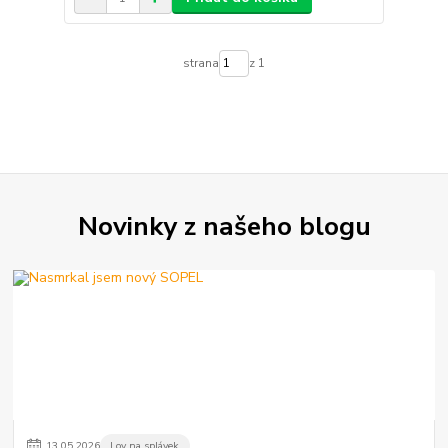
strana
z 1
Novinky z našeho blogu
13
.
05
.
2026
Lov na splávek