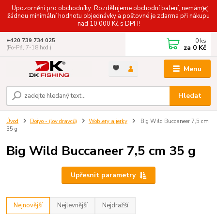
Upozornění pro obchodníky: Rozdělujeme obchodní balení, nemáme
žádnou minimální hodnotu objednávky a poštovné je zdarma při nákupu
nad 10 000 Kč s DPH!
0
ks
+420 739 734 025
za
0 Kč
(Po-Pá, 7-18 hod.)
Menu
Hledat
Úvod
Doiyo - (lov dravců)
Woblery a jerky
Big Wild Buccaneer 7,5 cm
35 g
Big Wild Buccaneer 7,5 cm 35 g
Upřesnit parametry
Nejnovější
Nejlevnější
Nejdražší