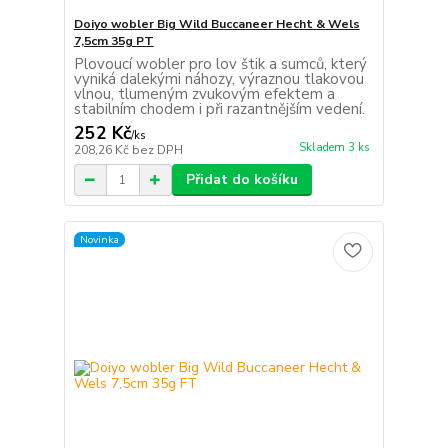
Doiyo wobler Big Wild Buccaneer Hecht & Wels
7,5cm 35g PT
Plovoucí wobler pro lov štik a sumců, který
vyniká dalekými náhozy, výraznou tlakovou
vlnou, tlumeným zvukovým efektem a
stabilním chodem i při razantnějším vedení.
252 Kč
/
ks
Skladem 3 ks
208,26 Kč
bez DPH
Přidat do košíku
Novinka