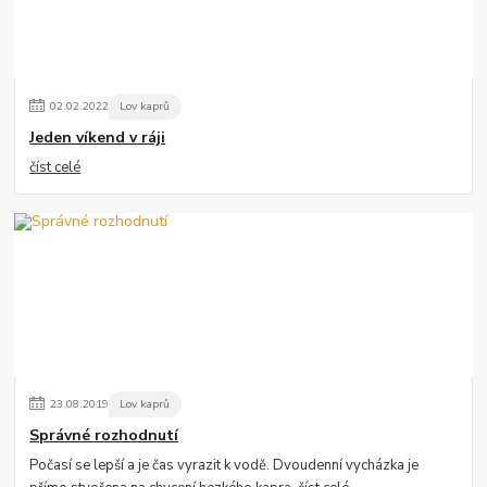
02
.
02
.
2022
Lov kaprů
Jeden víkend v ráji
číst celé
23
.
08
.
2019
Lov kaprů
Správné rozhodnutí
Počasí se lepší a je čas vyrazit k vodě. Dvoudenní vycházka je