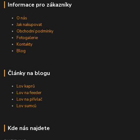
Informace pro zákazníky
O nás
Jak nakupovat
Obchodní podmínky
Fotogalerie
Kontakty
Blog
Články na blogu
Lov kaprů
Lov na feeder
Lov na přívlač
Lov sumců
Kde nás najdete