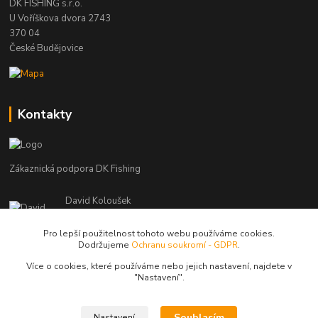
DK FISHING s.r.o.
U Voříškova dvora 2743
370 04
České Budějovice
Kontakty
Zákaznická podpora DK Fishing
David Koloušek
+420 739 734 025
(Po-Pá, 7-18 hod.)
Pro lepší použitelnost tohoto webu používáme cookies.
Dodržujeme
Ochranu soukromí - GDPR
.
david@dkfishing.cz
Více o cookies, které používáme nebo jejich nastavení, najdete v
"N
astavení"
.
Souhlasím
Nastavení