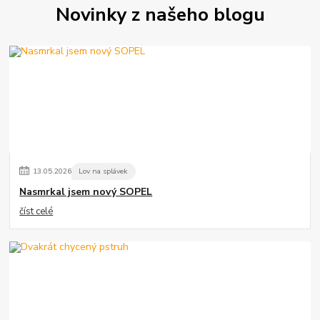
Novinky z našeho blogu
13
.
05
.
2026
Lov na splávek
Nasmrkal jsem nový SOPEL
číst celé