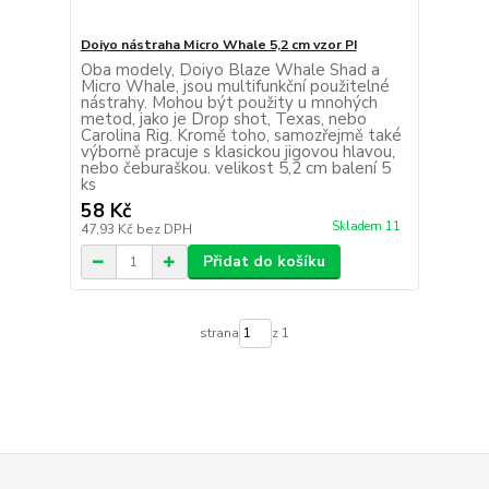
Doiyo nástraha Micro Whale 5,2 cm vzor PI
Oba modely, Doiyo Blaze Whale Shad a
Micro Whale, jsou multifunkční použitelné
nástrahy. Mohou být použity u mnohých
metod, jako je Drop shot, Texas, nebo
Carolina Rig. Kromě toho, samozřejmě také
výborně pracuje s klasickou jigovou hlavou,
nebo čeburaškou. velikost 5,2 cm balení 5
ks
58 Kč
Skladem 11
47,93 Kč
bez DPH
Přidat do košíku
strana
z 1