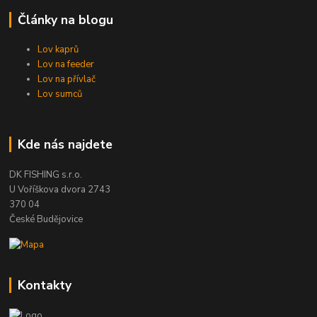
Články na blogu
Lov kaprů
Lov na feeder
Lov na přívlač
Lov sumců
Kde nás najdete
DK FISHING s.r.o.
U Voříškova dvora 2743
370 04
České Budějovice
Kontakty