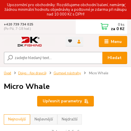
Upozornění pro obchodníky: Rozdělujeme obchodní balení, nemáme
žádnou minimální hodnotu objednávky a poštovné je zdarma při nákupu
nad 10 000 Kč s DPH!
0
ks
+420 739 734 025
za
0 Kč
(Po-Pá, 7-18 hod.)
Menu
Hledat
Úvod
Doiyo - (lov dravců)
Gumové nástrahy
Micro Whale
Micro Whale
Upřesnit parametry
Nejnovější
Nejlevnější
Nejdražší