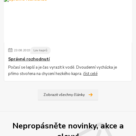
23
.
08
.
2019
Lov kaprů
Správné rozhodnutí
Počasí se lepší a je čas vyrazit k vodě. Dvoudenní vycházka je
přímo stvořena na chycení hezkého kapra.
číst celé
Zobrazit všechny články
Nepropásněte novinky, akce a