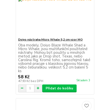
Doiyo nástraha Micro Whale 5,2 cm vzor MO
Oba modely, Doiyo Blaze Whale Shad a
Micro Whale, jsou multifunkční použitelné
nástrahy. Mohou být použity u mnohých
metod, jako je Drop shot, Texas, nebo
Carolina Rig. Kromě toho, samozřejmě také
výborně pracuje s klasickou jigovou hlavou,
nebo čeburaškou. velikost 5,2 cm balení 5
ks
58 Kč
Skladem 3
47,93 Kč
bez DPH
Přidat do košíku