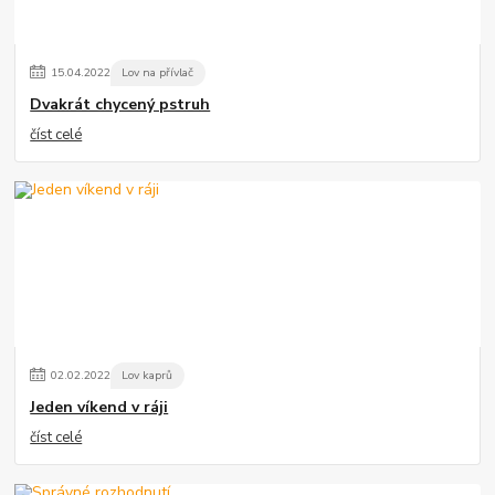
15
.
04
.
2022
Lov na přívlač
Dvakrát chycený pstruh
číst celé
02
.
02
.
2022
Lov kaprů
Jeden víkend v ráji
číst celé