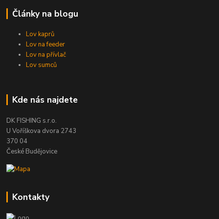
Články na blogu
Lov kaprů
Lov na feeder
Lov na přívlač
Lov sumců
Kde nás najdete
DK FISHING s.r.o.
U Voříškova dvora 2743
370 04
České Budějovice
Kontakty