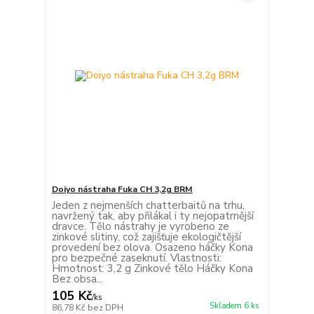
Doiyo nástraha Fuka CH 3,2g BRM
Jeden z nejmenších chatterbaitů na trhu,
navržený tak, aby přilákal i ty nejopatrnější
dravce. Tělo nástrahy je vyrobeno ze
zinkové slitiny, což zajišťuje ekologičtější
provedení bez olova. Osazeno háčky Kona
pro bezpečné zaseknutí. Vlastnosti:
Hmotnost: 3,2 g Zinkové tělo Háčky Kona
Bez obsa...
105 Kč
/
ks
Skladem 6 ks
86,78 Kč
bez DPH