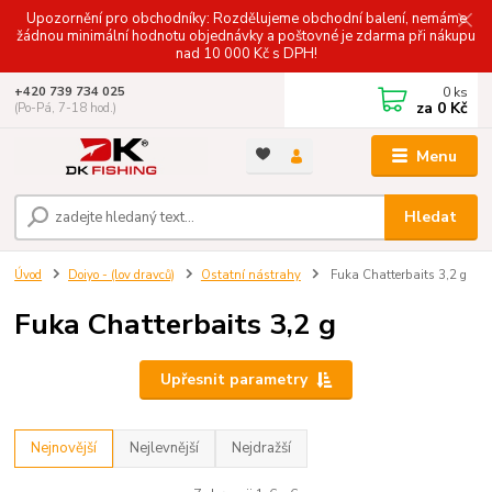
Upozornění pro obchodníky: Rozdělujeme obchodní balení, nemáme
žádnou minimální hodnotu objednávky a poštovné je zdarma při nákupu
nad 10 000 Kč s DPH!
0
ks
+420 739 734 025
za
0 Kč
(Po-Pá, 7-18 hod.)
Menu
Hledat
Úvod
Doiyo - (lov dravců)
Ostatní nástrahy
Fuka Chatterbaits 3,2 g
Fuka Chatterbaits 3,2 g
Upřesnit parametry
Nejnovější
Nejlevnější
Nejdražší