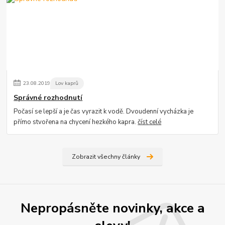
23
.
08
.
2019
Lov kaprů
Správné rozhodnutí
Počasí se lepší a je čas vyrazit k vodě. Dvoudenní vycházka je
přímo stvořena na chycení hezkého kapra.
číst celé
Zobrazit všechny články
Nepropásněte novinky, akce a