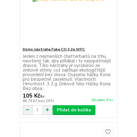
Doiyo nástraha Fuka CH 3,2g WFC
Jeden z nejmenších chatterbaitů na trhu,
navržený tak, aby přilákal i ty nejopatrnější
dravce. Tělo nástrahy je vyrobeno ze
zinkové slitiny, což zajišťuje ekologičtější
provedení bez olova. Osazeno háčky Kona
pro bezpečné zaseknutí. Vlastnosti:
Hmotnost: 3,2 g Zinkové tělo Háčky Kona
Bez obsa...
105 Kč
/
ks
Skladem 6 ks
86,78 Kč
bez DPH
Přidat do košíku