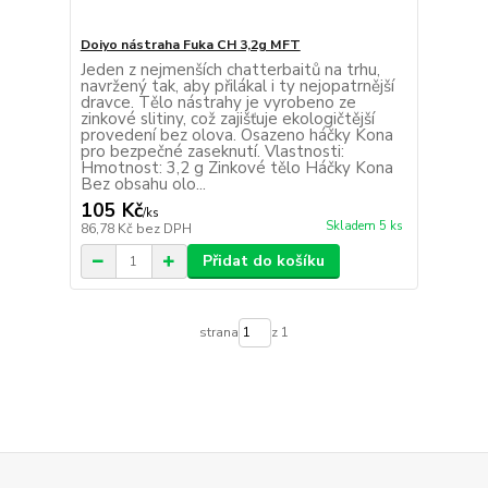
Doiyo nástraha Fuka CH 3,2g MFT
Jeden z nejmenších chatterbaitů na trhu,
navržený tak, aby přilákal i ty nejopatrnější
dravce. Tělo nástrahy je vyrobeno ze
zinkové slitiny, což zajišťuje ekologičtější
provedení bez olova. Osazeno háčky Kona
pro bezpečné zaseknutí. Vlastnosti:
Hmotnost: 3,2 g Zinkové tělo Háčky Kona
Bez obsahu olo...
105 Kč
/
ks
Skladem 5 ks
86,78 Kč
bez DPH
Přidat do košíku
strana
z 1