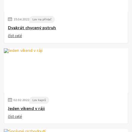
15
.
04
.
2022
Lov na přívlač
Dvakrát chycený pstruh
číst celé
02
.
02
.
2022
Lov kaprů
Jeden víkend v ráji
číst celé