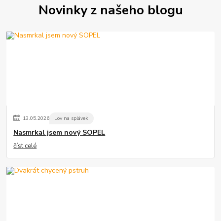
Novinky z našeho blogu
13
.
05
.
2026
Lov na splávek
Nasmrkal jsem nový SOPEL
číst celé