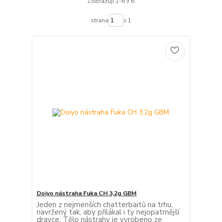
Zobrazuji 1-6 z 6
strana
z 1
Doiyo nástraha Fuka CH 3,2g GBM
Jeden z nejmenších chatterbaitů na trhu,
navržený tak, aby přilákal i ty nejopatrnější
dravce. Tělo nástrahy je vyrobeno ze