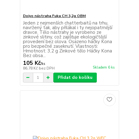
Doiyo nástraha Fuka CH 3,2g OBM
Jeden z nejmenších chatterbaitů na trhu,
navržený tak, aby přilákal i ty nejopatrnější
dravce. Tělo nástrahy je vyrobeno ze
zinkové slitiny, což zajišťuje ekologičtější
provedení bez olova. Osazeno háčky Kona
pro bezpečné zaseknutí. Vlastnosti:
Hmotnost: 3,2 g Zinkové tělo Háčky Kona
Bez obsa...
105 Kč
/
ks
Skladem 6 ks
86,78 Kč
bez DPH
Přidat do košíku