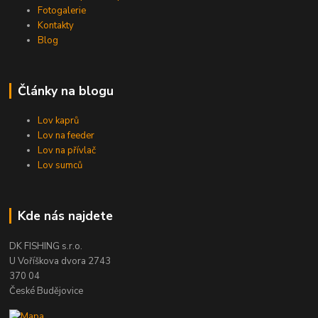
Fotogalerie
Kontakty
Blog
Články na blogu
Lov kaprů
Lov na feeder
Lov na přívlač
Lov sumců
Kde nás najdete
DK FISHING s.r.o.
U Voříškova dvora 2743
370 04
České Budějovice