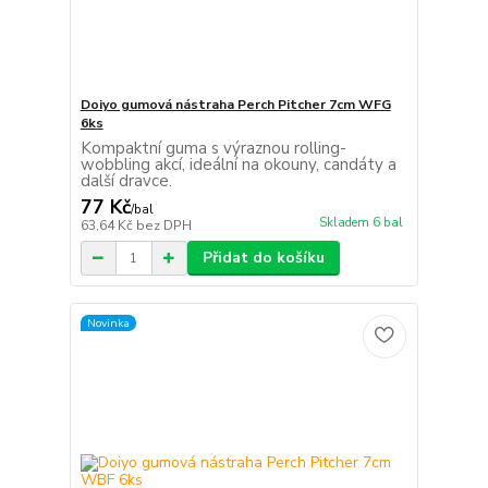
Doiyo gumová nástraha Perch Pitcher 7cm WFG
6ks
Kompaktní guma s výraznou rolling-
wobbling akcí, ideální na okouny, candáty a
další dravce.
77 Kč
/
bal
Skladem 6 bal
63,64 Kč
bez DPH
Přidat do košíku
Novinka