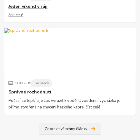
Jeden víkend v ráji
číst celé
23
.
08
.
2019
Lov kaprů
Správné rozhodnutí
Počasí se lepší a je čas vyrazit k vodě. Dvoudenní vycházka je
přímo stvořena na chycení hezkého kapra.
číst celé
Zobrazit všechny články