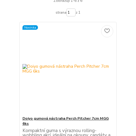
Zobrazuji 1-6 z 6
strana
z 1
Novinka
Doiyo gumová nástraha Perch Pitcher 7cm MGG
6ks
Kompaktní guma s výraznou rolling-
wobbling akcí, ideální na okouny, candáty a