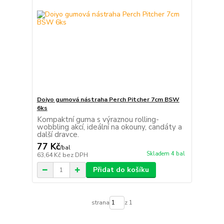
Doiyo gumová nástraha Perch Pitcher 7cm BSW
6ks
Kompaktní guma s výraznou rolling-
wobbling akcí, ideální na okouny, candáty a
další dravce.
77 Kč
/
bal
Skladem 4 bal
63,64 Kč
bez DPH
Přidat do košíku
strana
z 1