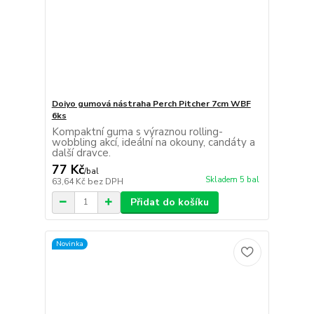
Doiyo gumová nástraha Perch Pitcher 7cm WBF
6ks
Kompaktní guma s výraznou rolling-
wobbling akcí, ideální na okouny, candáty a
další dravce.
77 Kč
/
bal
Skladem 5 bal
63,64 Kč
bez DPH
Přidat do košíku
Novinka