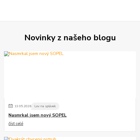
Novinky z našeho blogu
13
.
05
.
2026
Lov na splávek
Nasmrkal jsem nový SOPEL
číst celé