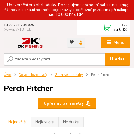
Upozornění pro obchodníky: Rozdělujeme obchodní balení, nemáme
žádnou minimální hodnotu objednávky a poštovné je zdarma při nákupu
nad 10 000 Kč s DPH!
0
ks
+420 739 734 025
za
0 Kč
(Po-Pá, 7-18 hod.)
Menu
Hledat
Úvod
Doiyo - (lov dravců)
Gumové nástrahy
Perch Pitcher
Perch Pitcher
Upřesnit parametry
Nejnovější
Nejlevnější
Nejdražší