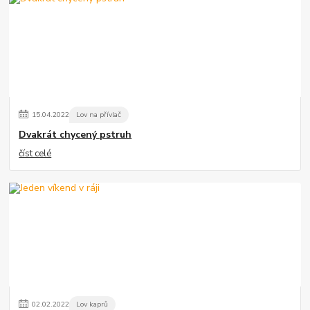
15
.
04
.
2022
Lov na přívlač
Dvakrát chycený pstruh
číst celé
02
.
02
.
2022
Lov kaprů