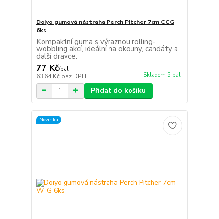
Doiyo gumová nástraha Perch Pitcher 7cm CCG
6ks
Kompaktní guma s výraznou rolling-
wobbling akcí, ideální na okouny, candáty a
další dravce.
77 Kč
/
bal
Skladem 5 bal
63,64 Kč
bez DPH
Přidat do košíku
Novinka