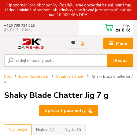
Upozornění pro obchodníky: Rozdělujeme obchodní balení, nemáme
žádnou minimální hodnotu objednávky a poštovné je zdarma při nákupu
nad 10 000 Kč s DPH!
0
ks
+420 739 734 025
za
0 Kč
(Po-Pá, 7-18 hod.)
Menu
Hledat
Úvod
Doiyo - (lov dravců)
Ostatní nástrahy
Shaky Blade Chatter Jig 7
g
Shaky Blade Chatter Jig 7 g
Upřesnit parametry
Nejnovější
Nejlevnější
Nejdražší