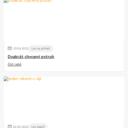
15
.
04
.
2022
Lov na přívlač
Dvakrát chycený pstruh
číst celé
02
.
02
.
2022
Lov kaprů