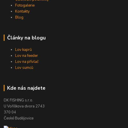
Fotogalerie
Kontakty
Blog
Články na blogu
Lov kaprů
Lov na feeder
Lov na přívlač
Lov sumců
Kde nás najdete
DK FISHING s.r.o.
U Voříškova dvora 2743
370 04
České Budějovice