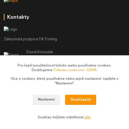
Kontakty
Zákaznická podpora DK Fishing
David Koloušek
+420 739 734 025
(Po-Pá, 7-18 hod.)
Pro lepší použitelnost tohoto webu používáme cookies.
Dodržujeme
Ochranu soukromí - GDPR
.
david@dkfishing.cz
Více o cookies, které používáme nebo jejich nastavení, najdete v
"N
astavení"
.
Souhlasím
Nastavení
© Copyright 2026 - DK FISHING s.r.o.
Souhlas můžete odmítnout
zde
.
Vytvořeno na
Eshop-rychle.cz