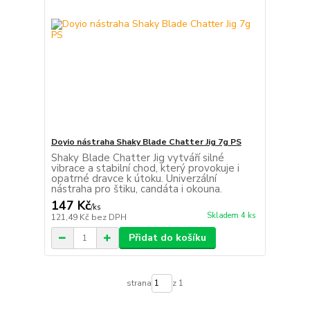
Doyio nástraha Shaky Blade Chatter Jig 7g PS
Shaky Blade Chatter Jig vytváří silné
vibrace a stabilní chod, který provokuje i
opatrné dravce k útoku. Univerzální
nástraha pro štiku, candáta i okouna.
147 Kč
/
ks
Skladem 4 ks
121,49 Kč
bez DPH
Přidat do košíku
strana
z 1