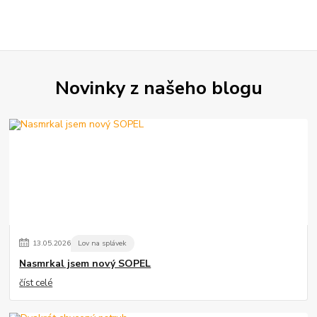
Novinky z našeho blogu
13
.
05
.
2026
Lov na splávek
Nasmrkal jsem nový SOPEL
číst celé