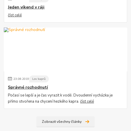
Jeden víkend v ráji
číst celé
23
.
08
.
2019
Lov kaprů
Správné rozhodnutí
Počasí se lepší a je čas vyrazit k vodě. Dvoudenní vycházka je
přímo stvořena na chycení hezkého kapra.
číst celé
Zobrazit všechny články