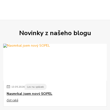
Novinky z našeho blogu
13
.
05
.
2026
Lov na splávek
Nasmrkal jsem nový SOPEL
číst celé