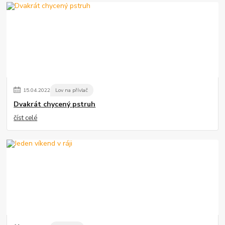
15
.
04
.
2022
Lov na přívlač
Dvakrát chycený pstruh
číst celé