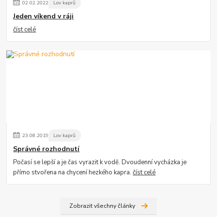
02
.
02
.
2022
Lov kaprů
Jeden víkend v ráji
číst celé
23
.
08
.
2019
Lov kaprů
Správné rozhodnutí
Počasí se lepší a je čas vyrazit k vodě. Dvoudenní vycházka je
přímo stvořena na chycení hezkého kapra.
číst celé
Zobrazit všechny články