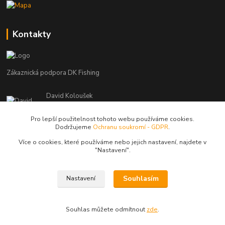
Kontakty
Zákaznická podpora DK Fishing
David Koloušek
+420 739 734 025
(Po-Pá, 7-18 hod.)
Pro lepší použitelnost tohoto webu používáme cookies.
Dodržujeme
Ochranu soukromí - GDPR
.
david@dkfishing.cz
Více o cookies, které používáme nebo jejich nastavení, najdete v
"N
astavení"
.
Souhlasím
Nastavení
© Copyright 2026 - DK FISHING s.r.o.
Souhlas můžete odmítnout
zde
.
Vytvořeno na
Eshop-rychle.cz