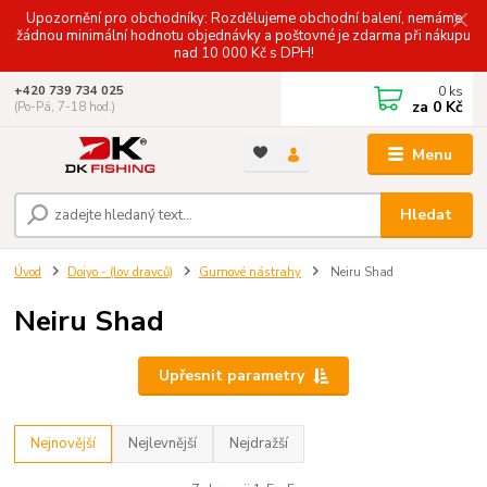
Upozornění pro obchodníky: Rozdělujeme obchodní balení, nemáme
žádnou minimální hodnotu objednávky a poštovné je zdarma při nákupu
nad 10 000 Kč s DPH!
0
ks
+420 739 734 025
za
0 Kč
(Po-Pá, 7-18 hod.)
Menu
Hledat
Úvod
Doiyo - (lov dravců)
Gumové nástrahy
Neiru Shad
Neiru Shad
Upřesnit parametry
Nejnovější
Nejlevnější
Nejdražší