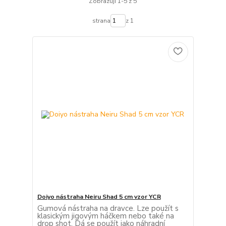
Zobrazuji 1-5 z 5
strana
z 1
Doiyo nástraha Neiru Shad 5 cm vzor YCR
Gumová nástraha na dravce. Lze použít s
klasickým jigovým háčkem nebo také na
drop shot. Dá se použít jako náhradní