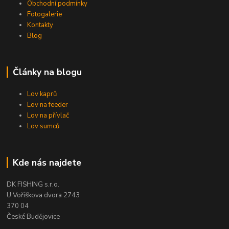
Obchodní podmínky
Fotogalerie
Kontakty
Blog
Články na blogu
Lov kaprů
Lov na feeder
Lov na přívlač
Lov sumců
Kde nás najdete
DK FISHING s.r.o.
U Voříškova dvora 2743
370 04
České Budějovice