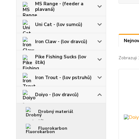
MS Range - (feeder a
plavaná)
Uni Cat - (lov sumců)
Nejnov
Iron Claw - (lov dravců)
Pike Fishing Sucks (lov
Zobrazuji 
štik)
Iron Trout - (lov pstruhů)
Doiyo - (lov dravců)
Drobný materiál
Fluorokarbon