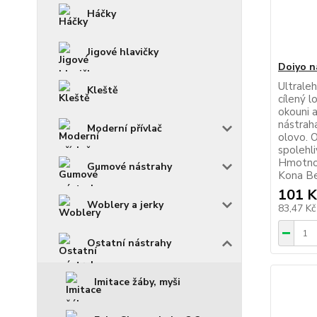
Háčky
Jigové hlavičky
Doiyo n
Ultrale
Kleště
cílený l
okouni a
nástrah
Moderní přívlač
olovo. 
spolehli
Hmotnos
Gumové nástrahy
Kona Be
101 K
Woblery a jerky
83,47 K
Ostatní nástrahy
Imitace žáby, myši