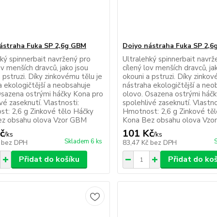
ástraha Fuka SP 2,6g GBM
Doiyo nástraha Fuka SP 2,
hký spinnerbait navržený pro
Ultralehký spinnerbait navrž
ov menších dravců, jako jsou
cílený lov menších dravců, ja
 pstruzi. Díky zinkovému tělu je
okouni a pstruzi. Díky zinkov
a ekologičtější a neobsahuje
nástraha ekologičtější a neo
Osazena ostrými háčky Kona pro
olovo. Osazena ostrými háč
vé zaseknutí. Vlastnosti:
spolehlivé zaseknutí. Vlastno
t: 2,6 g Zinkové tělo Háčky
Hmotnost: 2,6 g Zinkové tě
z obsahu olova Vzor GBM
Kona Bez obsahu olova Vz
č
101 Kč
/
ks
/
ks
Skladem 6 ks
č
bez DPH
83,47 Kč
bez DPH
Přidat do košíku
Přidat do ko