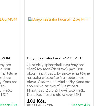
6g MOM
Doiyo nástraha Fuka SP 2,6g MFT
ený pro
Ultralehký spinnerbait navržený pro
ko jsou
cílený lov menších dravců, jako jsou
ému tělu je
okouni a pstruzi. Díky zinkovému tělu je
bsahuje
nástraha ekologičtější a neobsahuje
ky Kona pro
olovo. Osazena ostrými háčky Kona pro
sti:
spolehlivé zaseknutí. Vlastnosti:
lo Háčky
Hmotnost: 2,6 g Zinkové tělo Háčky
or MOM
Kona Bez obsahu olova Vzor MFT
101 Kč
/
ks
Skladem 6 ks
Skladem 4 ks
83,47 Kč
bez DPH