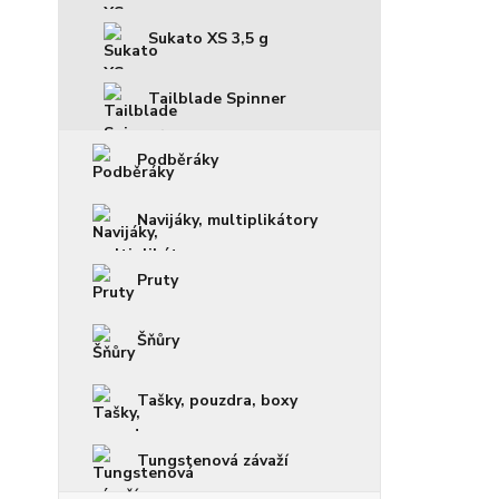
Sukato XS 3,5 g
Tailblade Spinner
Podběráky
Navijáky, multiplikátory
Pruty
Šňůry
Tašky, pouzdra, boxy
Tungstenová závaží