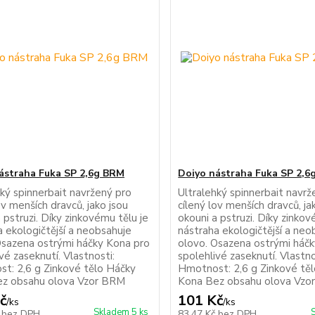
ástraha Fuka SP 2,6g BRM
Doiyo nástraha Fuka SP 2,
hký spinnerbait navržený pro
Ultralehký spinnerbait navrž
ov menších dravců, jako jsou
cílený lov menších dravců, ja
 pstruzi. Díky zinkovému tělu je
okouni a pstruzi. Díky zinkov
a ekologičtější a neobsahuje
nástraha ekologičtější a neo
Osazena ostrými háčky Kona pro
olovo. Osazena ostrými háč
vé zaseknutí. Vlastnosti:
spolehlivé zaseknutí. Vlastno
t: 2,6 g Zinkové tělo Háčky
Hmotnost: 2,6 g Zinkové tě
z obsahu olova Vzor BRM
Kona Bez obsahu olova Vz
č
101 Kč
/
ks
/
ks
Skladem 5 ks
č
bez DPH
83,47 Kč
bez DPH