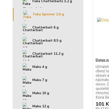
Fuka Chatterbaits 3,2 g
Fuka Spinner 2,6 g
Chatterbait 6 g
Chatterbait 8,5 g
Chatterbait 11,2 g
Doiyo n
Ultrale
Maku 4 g
cílený l
okouni a
nástrah
Maku 7 g
olovo. 
spolehli
Hmotnos
Maku 10 g
Kona Be
101 K
Maku 12 g
83,47 K