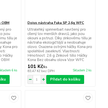
6g OBM
Doiyo nástraha Fuka SP 2,6g WFC
ený pro
Ultralehký spinnerbait navržený pro
ko jsou
cílený lov menších dravců, jako jsou
ému tělu je
okouni a pstruzi. Díky zinkovému tělu je
bsahuje
nástraha ekologičtější a neobsahuje
ky Kona pro
olovo. Osazena ostrými háčky Kona pro
sti:
spolehlivé zaseknutí. Vlastnosti:
lo Háčky
Hmotnost: 2,6 g Zinkové tělo Háčky
or OBM
Kona Bez obsahu olova Vzor WFC
101 Kč
/
ks
Skladem 6 ks
Skladem 2 ks
83,47 Kč
bez DPH
šíku
Přidat do košíku