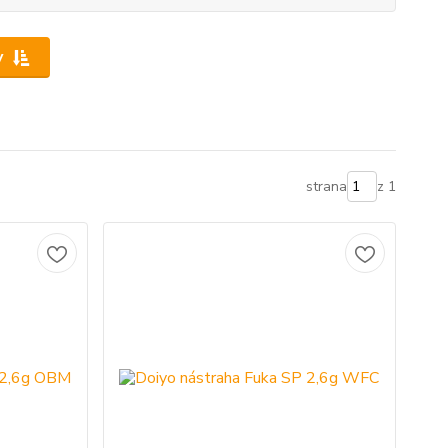
y
strana
z 1