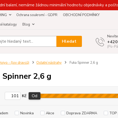
dní balení, nemáme žádnou minimální hodnotu objednávky a pošto
HING
Ochrana soukromí - GDPR
OBCHODNÍ PODMÍNKY
é katalogy
Blog
Nevíte
Hledat
+420
(Po-Pá
oiyo - (lov dravců)
Ostatní nástrahy
Fuka Spinner 2,6 g
 Spinner 2,6 g
Kč
Od
adem
Novinka
Akce
Doprava ZDARMA
TOP 