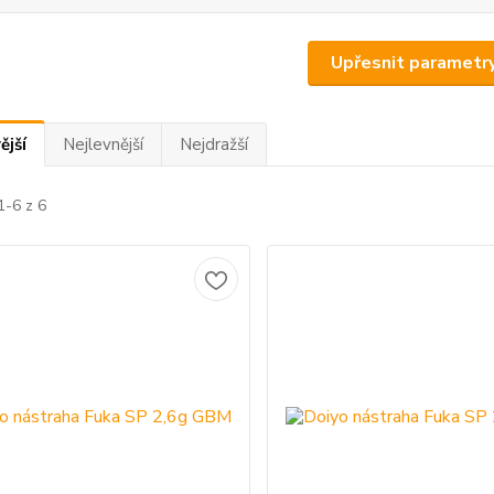
Upřesnit parametr
ější
Nejlevnější
Nejdražší
1-6 z 6