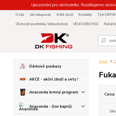
Upozornění pro obchodníky: Rozdělujeme obcho
O nás
Jak nakupovat
Vrátit zboží
Kontakty
Tým DKFIS
Obchodní podmínky-Velkoobchod
VELKOOBCHOD
Rybářsk
Úvod
D
Dárkové poukazy
Fuka
AKCE - akční zboží a sety !
Anaconda krmný program
Cena:
Anaconda - (lov kaprů)
Skl