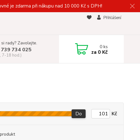
vné je zdarma při nákupu nad 10 000 Kč s DPH!
Přihlášení
 si rady? Zavolejte.
0
ks
 739 734 025
za
0 Kč
, 7-18 hod.)
Do
Kč
produkt