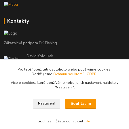
Kontakty
Zákaznická podpora DK Fishing
David Koloušek
+420 739 734 025
(Po-Pá, 7-18 hod.)
Pro lepší použitelnost tohoto webu používáme cookies.
Dodržujeme
Ochranu soukromí - GDPR
.
david@dkfishing.cz
Více o cookies, které používáme nebo jejich nastavení, najdete v
"N
astavení"
.
Souhlasím
Nastavení
© Copyright 2026 - DK FISHING s.r.o.
Souhlas můžete odmítnout
zde
.
Vytvořeno na
Eshop-rychle.cz