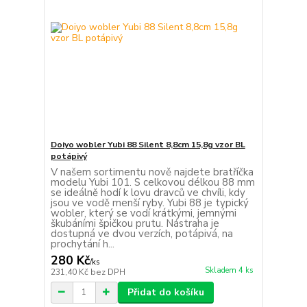
Doiyo wobler Yubi 88 Silent 8,8cm 15,8g vzor BL
potápivý
V našem sortimentu nově najdete bratříčka
modelu Yubi 101. S celkovou délkou 88 mm
se ideálně hodí k lovu dravců ve chvíli, kdy
jsou ve vodě menší ryby. Yubi 88 je typický
wobler, který se vodí krátkými, jemnými
škubáními špičkou prutu. Nástraha je
dostupná ve dvou verzích, potápivá, na
prochytání h...
280 Kč
/
ks
Skladem 4 ks
231,40 Kč
bez DPH
Přidat do košíku