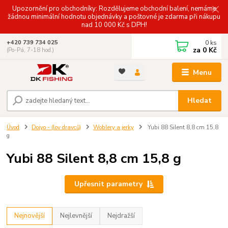
Upozornění pro obchodníky: Rozdělujeme obchodní balení, nemáme
žádnou minimální hodnotu objednávky a poštovné je zdarma při nákupu
nad 10 000 Kč s DPH!
0
ks
+420 739 734 025
za
0 Kč
(Po-Pá, 7-18 hod.)
Menu
Hledat
Úvod
Doiyo - (lov dravců)
Woblery a jerky
Yubi 88 Silent 8,8 cm 15,8
g
Yubi 88 Silent 8,8 cm 15,8 g
Upřesnit parametry
Nejnovější
Nejlevnější
Nejdražší