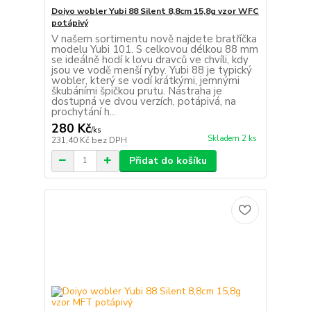
Doiyo wobler Yubi 88 Silent 8,8cm 15,8g vzor WFC
potápivý
V našem sortimentu nově najdete bratříčka
modelu Yubi 101. S celkovou délkou 88 mm
se ideálně hodí k lovu dravců ve chvíli, kdy
jsou ve vodě menší ryby. Yubi 88 je typický
wobler, který se vodí krátkými, jemnými
škubáními špičkou prutu. Nástraha je
dostupná ve dvou verzích, potápivá, na
prochytání h...
280 Kč
/
ks
Skladem 2 ks
231,40 Kč
bez DPH
Přidat do košíku