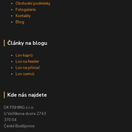
Obchodní podmínky
Fotogalerie
Kontakty
Blog
Články na blogu
Lov kaprů
Lov na feeder
Lov na přívlač
Lov sumců
Kde nás najdete
DK FISHING s.r.o.
U Voříškova dvora 2743
370 04
České Budějovice