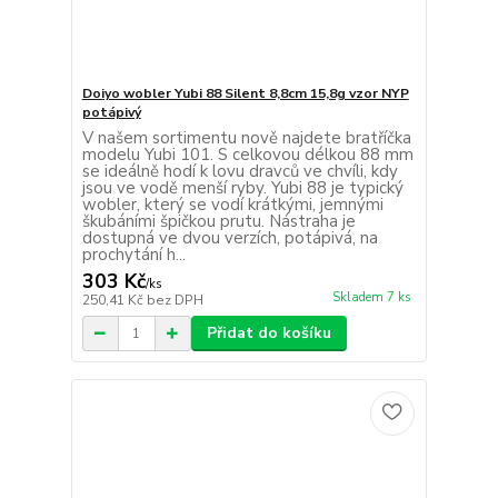
Doiyo wobler Yubi 88 Silent 8,8cm 15,8g vzor NYP
potápivý
V našem sortimentu nově najdete bratříčka
modelu Yubi 101. S celkovou délkou 88 mm
se ideálně hodí k lovu dravců ve chvíli, kdy
jsou ve vodě menší ryby. Yubi 88 je typický
wobler, který se vodí krátkými, jemnými
škubáními špičkou prutu. Nástraha je
dostupná ve dvou verzích, potápivá, na
prochytání h...
303 Kč
/
ks
Skladem 7 ks
250,41 Kč
bez DPH
Přidat do košíku