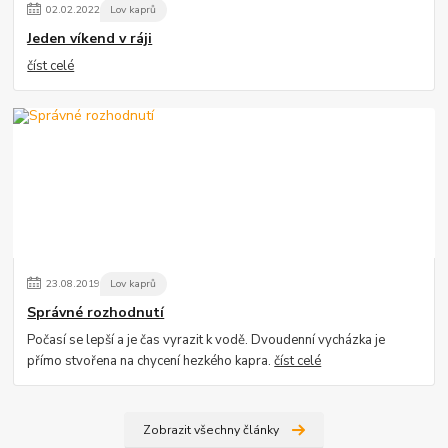
02
.
02
.
2022
Lov kaprů
Jeden víkend v ráji
číst celé
23
.
08
.
2019
Lov kaprů
Správné rozhodnutí
Počasí se lepší a je čas vyrazit k vodě. Dvoudenní vycházka je
přímo stvořena na chycení hezkého kapra.
číst celé
Zobrazit všechny články