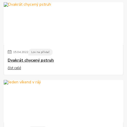
15
.
04
.
2022
Lov na přívlač
Dvakrát chycený pstruh
číst celé