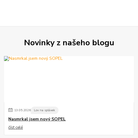
Novinky z našeho blogu
13
.
05
.
2026
Lov na splávek
Nasmrkal jsem nový SOPEL
číst celé