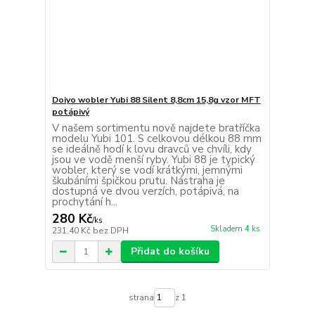
Doiyo wobler Yubi 88 Silent 8,8cm 15,8g vzor MFT
potápivý
V našem sortimentu nově najdete bratříčka
modelu Yubi 101. S celkovou délkou 88 mm
se ideálně hodí k lovu dravců ve chvíli, kdy
jsou ve vodě menší ryby. Yubi 88 je typický
wobler, který se vodí krátkými, jemnými
škubáními špičkou prutu. Nástraha je
dostupná ve dvou verzích, potápivá, na
prochytání h...
280 Kč
/
ks
Skladem 4 ks
231,40 Kč
bez DPH
Přidat do košíku
strana
z 1