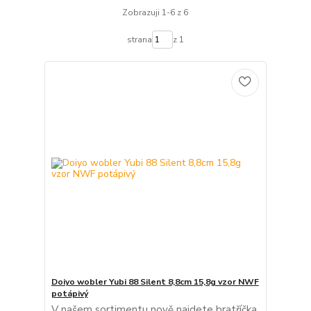
Zobrazuji 1-6 z 6
strana
z 1
Doiyo wobler Yubi 88 Silent 8,8cm 15,8g vzor NWF
potápivý
V našem sortimentu nově najdete bratříčka