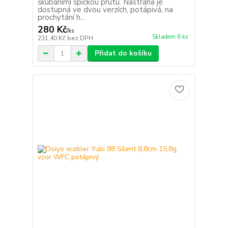
škubáními špičkou prutu. Nástraha je
dostupná ve dvou verzích, potápivá, na
prochytání h...
280 Kč
/
ks
Skladem 6 ks
231,40 Kč
bez DPH
Přidat do košíku