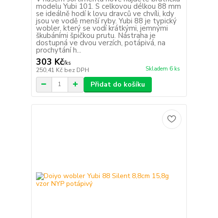
modelu Yubi 101. S celkovou délkou 88 mm
se ideálně hodí k lovu dravců ve chvíli, kdy
jsou ve vodě menší ryby. Yubi 88 je typický
wobler, který se vodí krátkými, jemnými
škubáními špičkou prutu. Nástraha je
dostupná ve dvou verzích, potápivá, na
prochytání h...
303 Kč
/
ks
Skladem 6 ks
250,41 Kč
bez DPH
Přidat do košíku