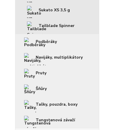
Sukato XS 3,5 g
Tailblade Spinner
Podběráky
Navijáky, multiplikátory
Pruty
Šňůry
Tašky, pouzdra, boxy
Tungstenová závaží