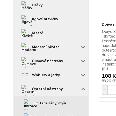
Háčky
Jigové hlavičky
Doiyo n
Doiyo S‘
Kleště
„skirted
třásněm
napodobu
Moderní přívlač
důležit
dravce 
v nástra
Gumové nástrahy
instinkt
(fot...
108 K
Woblery a jerky
89,26 K
Ostatní nástrahy
Imitace žáby, myši