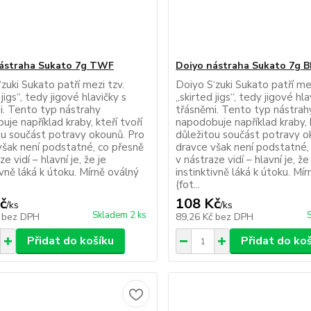
ástraha Sukato 7g TWF
Doiyo nástraha Sukato 7g 
zuki Sukato patří mezi tzv.
Doiyo S‘zuki Sukato patří mez
 jigs“, tedy jigové hlavičky s
„skirted jigs“, tedy jigové hla
i. Tento typ nástrahy
třásněmi. Tento typ nástrah
je například kraby, kteří tvoří
napodobuje například kraby, k
ou součást potravy okounů. Pro
důležitou součást potravy o
však není podstatné, co přesně
dravce však není podstatné,
ze vidí – hlavní je, že je
v nástraze vidí – hlavní je, že
ivně láká k útoku. Mírně oválný
instinktivně láká k útoku. Mí
(fot...
č
108 Kč
/
ks
/
ks
Skladem 2 ks
č
bez DPH
89,26 Kč
bez DPH
Přidat do košíku
Přidat do ko