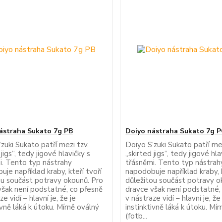
ástraha Sukato 7g PB
Doiyo nástraha Sukato 7g 
zuki Sukato patří mezi tzv.
Doiyo S‘zuki Sukato patří mez
 jigs“, tedy jigové hlavičky s
„skirted jigs“, tedy jigové hla
i. Tento typ nástrahy
třásněmi. Tento typ nástrah
je například kraby, kteří tvoří
napodobuje například kraby, k
ou součást potravy okounů. Pro
důležitou součást potravy o
však není podstatné, co přesně
dravce však není podstatné,
ze vidí – hlavní je, že je
v nástraze vidí – hlavní je, že
ivně láká k útoku. Mírně oválný
instinktivně láká k útoku. Mí
(fotb...