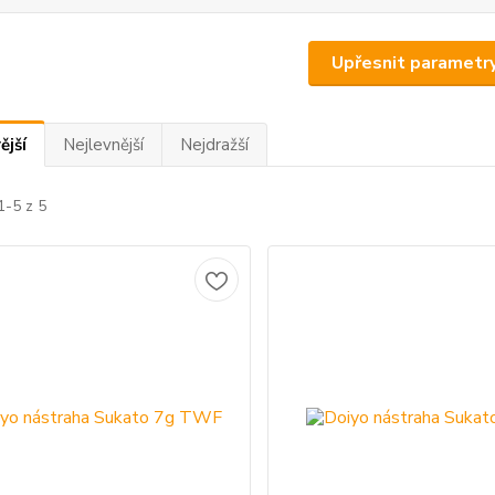
Upřesnit parametr
ější
Nejlevnější
Nejdražší
1-5 z 5