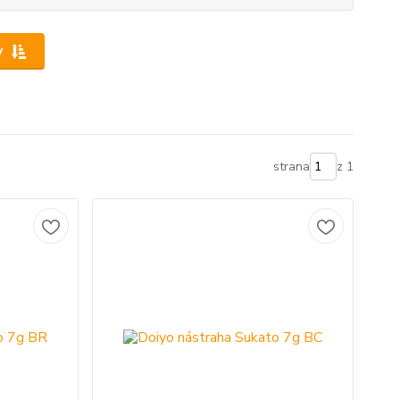
y
strana
z 1