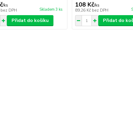
č
108 Kč
/
ks
/
ks
Skladem 3 ks
č
bez DPH
89,26 Kč
bez DPH
Přidat do košíku
Přidat do ko