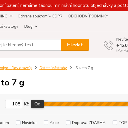
dní balení, nemáme žádnou minimální hodnotu objednávky a pošto
HING
Ochrana soukromí - GDPR
OBCHODNÍ PODMÍNKY
é katalogy
Blog
Nevíte
Hledat
+420
(Po-Pá
oiyo - (lov dravců)
Ostatní nástrahy
Sukato 7 g
to 7 g
Kč
Od
adem
Novinka
Akce
Doprava ZDARMA
TOP 