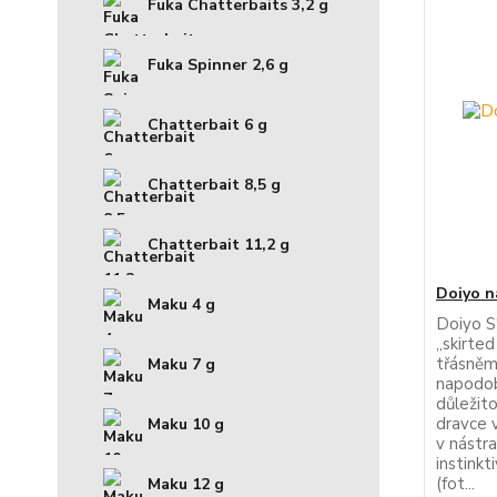
Fuka Chatterbaits 3,2 g
Fuka Spinner 2,6 g
Chatterbait 6 g
Chatterbait 8,5 g
Chatterbait 11,2 g
Doiyo n
Maku 4 g
Doiyo S‘
„skirted
třásněm
Maku 7 g
napodobu
důležit
dravce 
Maku 10 g
v nástra
instinkt
(fot...
Maku 12 g