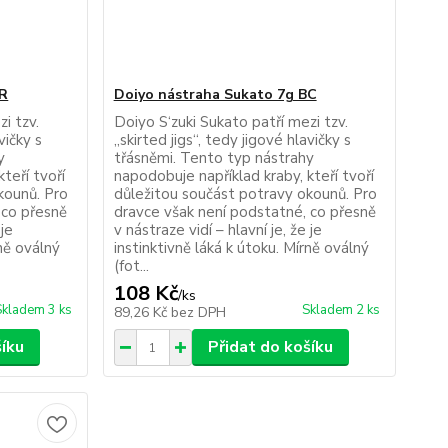
BR
Doiyo nástraha Sukato 7g BC
i tzv.
Doiyo S‘zuki Sukato patří mezi tzv.
vičky s
„skirted jigs“, tedy jigové hlavičky s
y
třásněmi. Tento typ nástrahy
teří tvoří
napodobuje například kraby, kteří tvoří
kounů. Pro
důležitou součást potravy okounů. Pro
 co přesně
dravce však není podstatné, co přesně
 je
v nástraze vidí – hlavní je, že je
rně oválný
instinktivně láká k útoku. Mírně oválný
(fot...
108 Kč
/
ks
Skladem 3 ks
Skladem 2 ks
89,26 Kč
bez DPH
šíku
Přidat do košíku