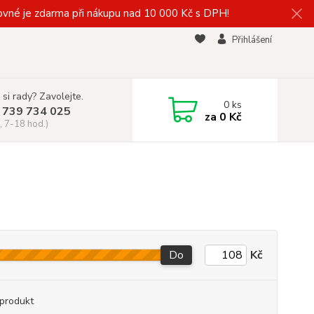
vné je zdarma při nákupu nad 10 000 Kč s DPH!
Přihlášení
 si rady? Zavolejte.
0
ks
 739 734 025
za
0 Kč
, 7-18 hod.)
Do
Kč
produkt