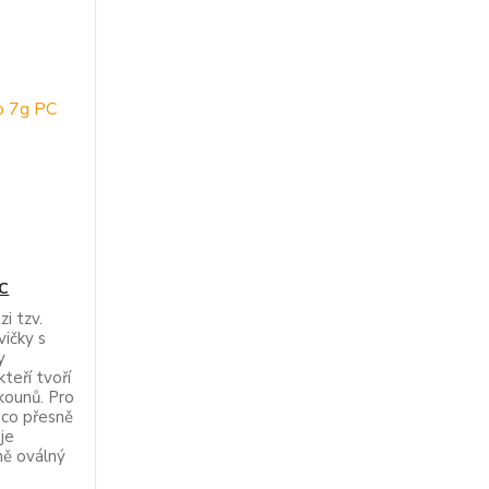
PC
i tzv.
vičky s
y
teří tvoří
kounů. Pro
 co přesně
 je
rně oválný