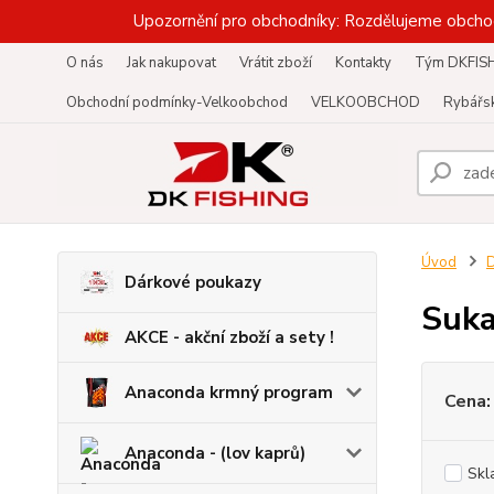
Upozornění pro obchodníky: Rozdělujeme obcho
O nás
Jak nakupovat
Vrátit zboží
Kontakty
Tým DKFIS
Obchodní podmínky-Velkoobchod
VELKOOBCHOD
Rybářsk
Úvod
D
Dárkové poukazy
Suka
AKCE - akční zboží a sety !
Anaconda krmný program
Cena:
Anaconda - (lov kaprů)
Skl