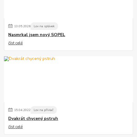
13
.
05
.
2026
Lov na splávek
Nasmrkal jsem nový SOPEL
číst celé
15
.
04
.
2022
Lov na přívlač
Dvakrát chycený pstruh
číst celé