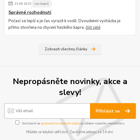
23
.
08
.
2019
Lov kaprů
Správné rozhodnutí
Počasí se lepší a je čas vyrazit k vodě. Dvoudenní vycházka je
přímo stvořena na chycení hezkého kapra.
číst celé
Zobrazit všechny články
Nepropásněte novinky, akce a
slevy!
Přihlásit se
Souhlasím se
zpracováním osobních údajů
za účelem rozesílky newsletteru.
Můžete se kdykoli odhlásit. Zasíláme jednou za 14 dní.