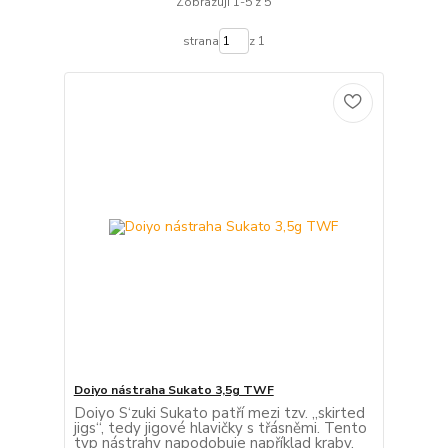
Zobrazuji 1-5 z 5
strana
z 1
Doiyo nástraha Sukato 3,5g TWF
Doiyo S‘zuki Sukato patří mezi tzv. „skirted
jigs“, tedy jigové hlavičky s třásněmi. Tento
typ nástrahy napodobuje například kraby,