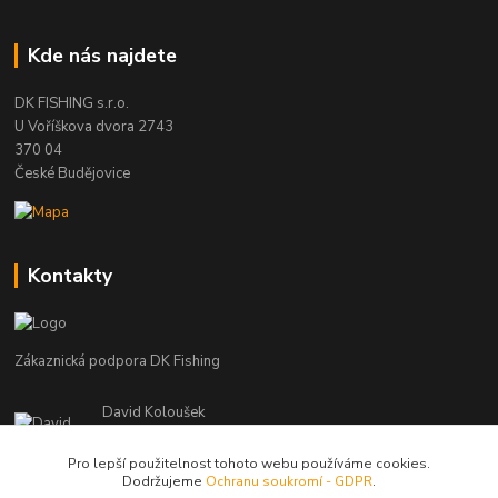
Kde nás najdete
DK FISHING s.r.o.
U Voříškova dvora 2743
370 04
České Budějovice
Kontakty
Zákaznická podpora DK Fishing
David Koloušek
+420 739 734 025
(Po-Pá, 7-18 hod.)
Pro lepší použitelnost tohoto webu používáme cookies.
Dodržujeme
Ochranu soukromí - GDPR
.