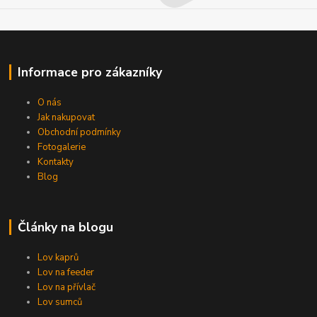
Informace pro zákazníky
O nás
Jak nakupovat
Obchodní podmínky
Fotogalerie
Kontakty
Blog
Články na blogu
Lov kaprů
Lov na feeder
Lov na přívlač
Lov sumců