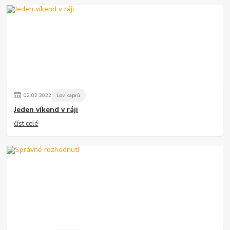
02
.
02
.
2022
Lov kaprů
Jeden víkend v ráji
číst celé