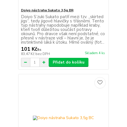
Doiyo nástraha Sukato 3,5g BR
Doiyo S‘zuki Sukato patří mezi tzv. „skirted
jigs“, tedy jigové hlavičky s třásněmi. Tento
typ nástrahy napodobuje například kraby,
kteří tvoří důležitou součást potravy
okounů. Pro dravce však není podstatné, co
přesně v nástraze vidí – hlavní je, že je
instinktivně láká k útoku. Mírně oválný (fot...
101 Kč
/
ks
Skladem 4 ks
83,47 Kč
bez DPH
Přidat do košíku