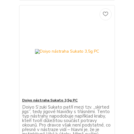
Doiyo nástraha Sukato 3,5g PC
Doiyo S‘zuki Sukato patří mezi tzv. „skirted
jigs“, tedy jigové hlavičky s třásněmi. Tento
typ nástrahy napodobuje například kraby,
kteří tvoří důležitou součást potravy
okounů. Pro dravce však není podstatné, co
přesně v nástraze vidí – hlavní je, že je
instinktivně láká k útoku. Mírně oválný