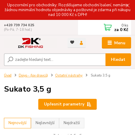
Upozornění pro obchodníky: Rozdělujeme obchodní balení, nemáme
žádnou minimální hodnotu objednávky a poštovné je zdarma při nákupu
nad 10 000 Kč s DPH!
0
ks
+420 739 734 025
za
0 Kč
(Po-Pá, 7-18 hod.)
Menu
Hledat
Úvod
Doiyo - (lov dravců)
Ostatní nástrahy
Sukato 3,5 g
Sukato 3,5 g
Upřesnit parametry
Nejnovější
Nejlevnější
Nejdražší