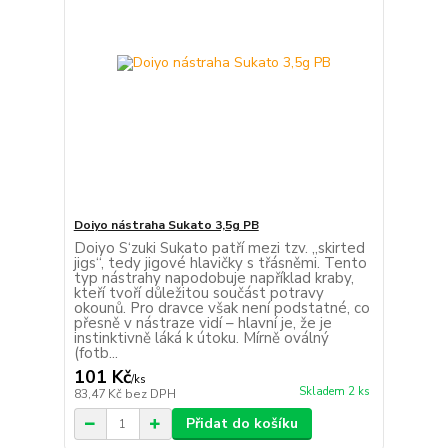
Doiyo nástraha Sukato 3,5g PB
Doiyo S‘zuki Sukato patří mezi tzv. „skirted
jigs“, tedy jigové hlavičky s třásněmi. Tento
typ nástrahy napodobuje například kraby,
kteří tvoří důležitou součást potravy
okounů. Pro dravce však není podstatné, co
přesně v nástraze vidí – hlavní je, že je
instinktivně láká k útoku. Mírně oválný
(fotb...
101 Kč
/
ks
Skladem 2 ks
83,47 Kč
bez DPH
Přidat do košíku