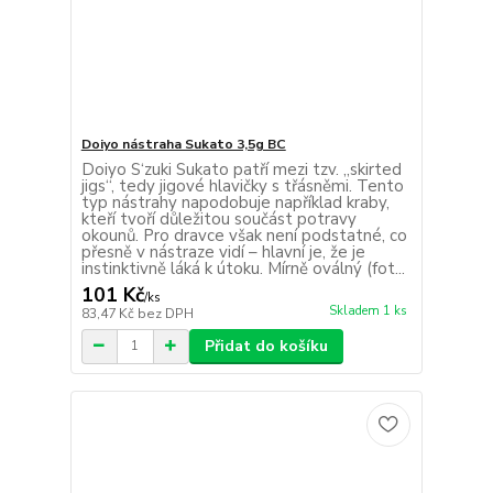
Doiyo nástraha Sukato 3,5g BC
Doiyo S‘zuki Sukato patří mezi tzv. „skirted
jigs“, tedy jigové hlavičky s třásněmi. Tento
typ nástrahy napodobuje například kraby,
kteří tvoří důležitou součást potravy
okounů. Pro dravce však není podstatné, co
přesně v nástraze vidí – hlavní je, že je
instinktivně láká k útoku. Mírně oválný (fot...
101 Kč
/
ks
Skladem 1 ks
83,47 Kč
bez DPH
Přidat do košíku