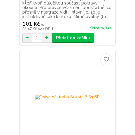
kteří tvoří důležitou součást potravy
okounů. Pro dravce však není podstatné, co
přesně v nástraze vidí – hlavní je, že je
instinktivně láká k útoku. Mírně oválný (fot...
101 Kč
/
ks
Skladem 3 ks
83,47 Kč
bez DPH
Přidat do košíku