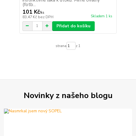
(fotb...
101 Kč
/
ks
Skladem 1 ks
83,47 Kč
bez DPH
Přidat do košíku
strana
z 1
Novinky z našeho blogu