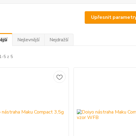
Upřesnit parametr
ější
Nejlevnější
Nejdražší
1-5 z 5