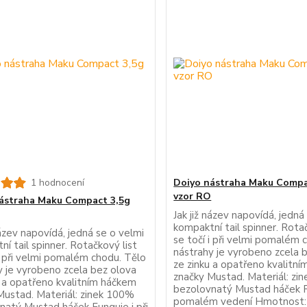
1 hodnocení
Doiyo nástraha Maku Compa
vzor RO
ástraha Maku Compact 3,5g
Jak již název napovídá, jedná
kompaktní tail spinner. Rotač
název napovídá, jedná se o velmi
se točí i při velmi pomalém 
í tail spinner. Rotačkový list
nástrahy je vyrobeno zcela 
i při velmi pomalém chodu. Tělo
ze zinku a opatřeno kvalitn
y je vyrobeno zcela bez olova
značky Mustad. Materiál: zi
u a opatřeno kvalitním háčkem
bezolovnatý Mustad háček Fu
Mustad. Materiál: zinek 100%
pomalém vedení Hmotnost: 3