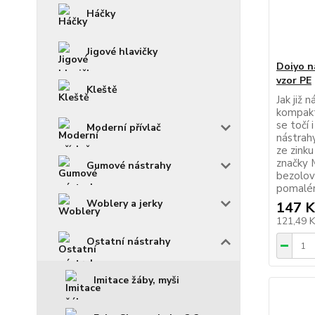
Háčky
Jigové hlavičky
Doiyo n
vzor PE
Kleště
Jak již 
kompaktn
se točí 
Moderní přívlač
nástrah
ze zink
značky 
Gumové nástrahy
bezolov
pomalém
Woblery a jerky
147 K
121,49 
Ostatní nástrahy
Imitace žáby, myši