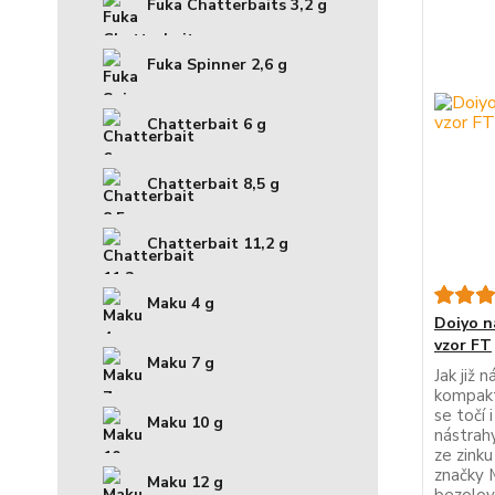
Fuka Chatterbaits 3,2 g
Fuka Spinner 2,6 g
Chatterbait 6 g
Chatterbait 8,5 g
Chatterbait 11,2 g
Maku 4 g
Doiyo n
vzor FT
Maku 7 g
Jak již 
kompaktn
se točí 
Maku 10 g
nástrah
ze zink
značky 
Maku 12 g