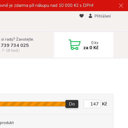
vné je zdarma při nákupu nad 10 000 Kč s DPH!
Přihlášení
 si rady? Zavolejte.
0
ks
 739 734 025
za
0 Kč
, 7-18 hod.)
Do
Kč
produkt