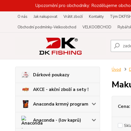
Upozornění pro obchodníky: Rozdělujeme obcho
O nás
Jak nakupovat
Vrátit zboží
Kontakty
Tým DKFIS
Obchodní podmínky-Velkoobchod
VELKOOBCHOD
Rybářsk
Úvod
D
Dárkové poukazy
Maku
AKCE - akční zboží a sety !
Anaconda krmný program
Cena:
Anaconda - (lov kaprů)
Skl