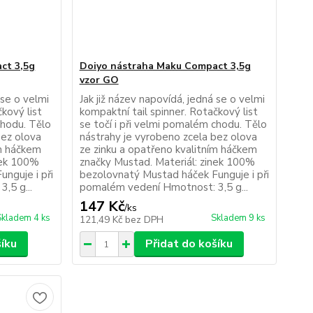
ct 3,5g
Doiyo nástraha Maku Compact 3,5g
vzor GO
 se o velmi
Jak již název napovídá, jedná se o velmi
kový list
kompaktní tail spinner. Rotačkový list
chodu. Tělo
se točí i při velmi pomalém chodu. Tělo
bez olova
nástrahy je vyrobeno zcela bez olova
ím háčkem
ze zinku a opatřeno kvalitním háčkem
nek 100%
značky Mustad. Materiál: zinek 100%
nguje i při
bezolovnatý Mustad háček Funguje i při
,5 g...
pomalém vedení Hmotnost: 3,5 g...
147 Kč
/
ks
Skladem 4 ks
Skladem 9 ks
121,49 Kč
bez DPH
šíku
Přidat do košíku