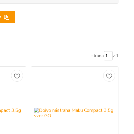
y
strana
z 1