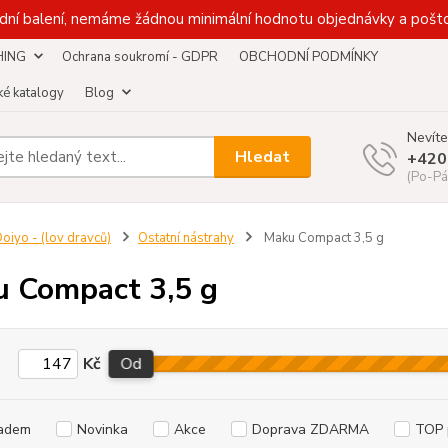
dní balení, nemáme žádnou minimální hodnotu objednávky a pošto
HING
Ochrana soukromí - GDPR
OBCHODNÍ PODMÍNKY
é katalogy
Blog
Nevíte
Hledat
+420
(Po-Pá
oiyo - (lov dravců)
Ostatní nástrahy
Maku Compact 3,5 g
 Compact 3,5 g
Kč
Od
adem
Novinka
Akce
Doprava ZDARMA
TOP 