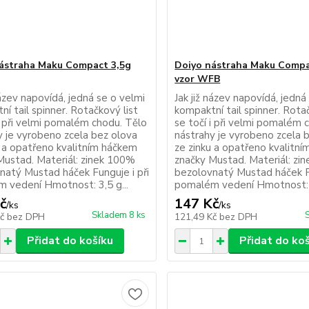
ástraha Maku Compact 3,5g
Doiyo nástraha Maku Compa
vzor WFB
název napovídá, jedná se o velmi
Jak již název napovídá, jedná
í tail spinner. Rotačkový list
kompaktní tail spinner. Rotač
i při velmi pomalém chodu. Tělo
se točí i při velmi pomalém 
y je vyrobeno zcela bez olova
nástrahy je vyrobeno zcela 
u a opatřeno kvalitním háčkem
ze zinku a opatřeno kvalitn
Mustad. Materiál: zinek 100%
značky Mustad. Materiál: zi
natý Mustad háček Funguje i při
bezolovnatý Mustad háček Fu
 vedení Hmotnost: 3,5 g...
pomalém vedení Hmotnost: 3
č
147 Kč
/
ks
/
ks
Skladem 8 ks
Kč
bez DPH
121,49 Kč
bez DPH
Přidat do košíku
Přidat do ko