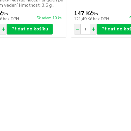
natý Mustad háček Funguje i při
 vedení Hmotnost: 3,5 g...
č
147 Kč
/
ks
/
ks
Skladem 10 ks
Kč
bez DPH
121,49 Kč
bez DPH
Přidat do košíku
Přidat do ko