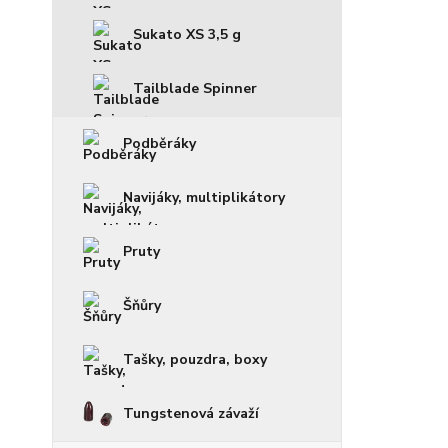
Sukato XS 3,5 g
Tailblade Spinner
Podběráky
Navijáky, multiplikátory
Pruty
Šňůry
Tašky, pouzdra, boxy
Tungstenová závaží