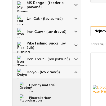
MS Range - (feeder a
plavaná)
Uni Cat - (lov sumců)
Nejnov
Iron Claw - (lov dravců)
Pike Fishing Sucks (lov
Zobrazuji 
štik)
Iron Trout - (lov pstruhů)
Doiyo - (lov dravců)
Drobný materiál
Fluorokarbon