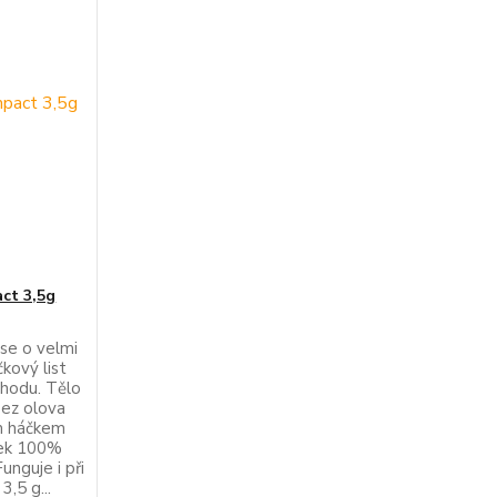
ct 3,5g
 se o velmi
kový list
chodu. Tělo
bez olova
ím háčkem
nek 100%
nguje i při
,5 g...