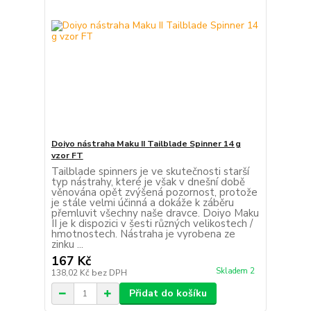
Doiyo nástraha Maku II Tailblade Spinner 14 g
vzor FT
Tailblade spinners je ve skutečnosti starší
typ nástrahy, které je však v dnešní době
věnována opět zvýšená pozornost, protože
je stále velmi účinná a dokáže k záběru
přemluvit všechny naše dravce. Doiyo Maku
II je k dispozici v šesti různých velikostech /
hmotnostech. Nástraha je vyrobena ze
zinku ...
167 Kč
Skladem 2
138,02 Kč
bez DPH
Přidat do košíku