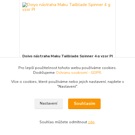
Doiyo nástraha Maku Tailblade Spinner 4 g vzor PI
Tuto nástrahu je velmi snadné vést a také
se s nimi velmi dobře nahazuje do velkých
Pro lepší použitelnost tohoto webu používáme cookies.
vzdáleností. Doiyo Maku jsou vybaveny
Dodržujeme
Ochranu soukromí - GDPR
.
dvojitými háčky Mustad. Vynikající návnada,
např. pro peřeje. hmotnost 4 g
Více o cookies, které používáme nebo jejich nastavení, najdete v
"N
astavení"
.
99 Kč
Skladem 12
81,82 Kč
bez DPH
Přidat do košíku
Souhlasím
Nastavení
Souhlas můžete odmítnout
zde
.
strana
z 1