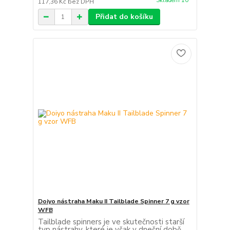
Skladem 10
117,36 Kč
bez DPH
Přidat do košíku
Doiyo nástraha Maku II Tailblade Spinner 7 g vzor
WFB
Tailblade spinners je ve skutečnosti starší
typ nástrahy, které je však v dnešní době