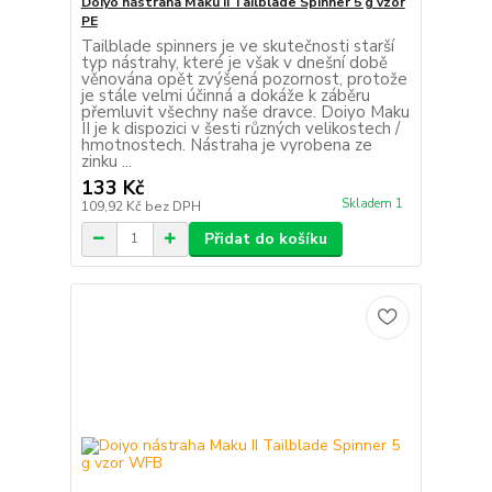
Doiyo nástraha Maku II Tailblade Spinner 5 g vzor
PE
Tailblade spinners je ve skutečnosti starší
typ nástrahy, které je však v dnešní době
věnována opět zvýšená pozornost, protože
je stále velmi účinná a dokáže k záběru
přemluvit všechny naše dravce. Doiyo Maku
II je k dispozici v šesti různých velikostech /
hmotnostech. Nástraha je vyrobena ze
zinku ...
133 Kč
Skladem 1
109,92 Kč
bez DPH
Přidat do košíku