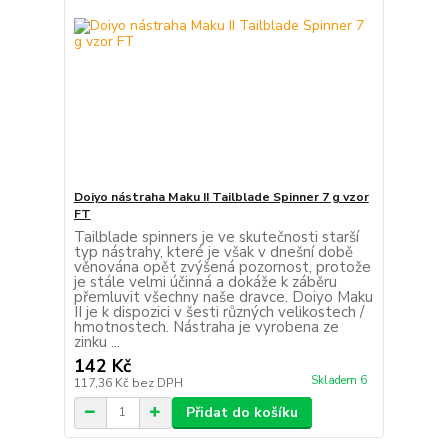
Doiyo nástraha Maku II Tailblade Spinner 7 g vzor
FT
Tailblade spinners je ve skutečnosti starší
typ nástrahy, které je však v dnešní době
věnována opět zvýšená pozornost, protože
je stále velmi účinná a dokáže k záběru
přemluvit všechny naše dravce. Doiyo Maku
II je k dispozici v šesti různých velikostech /
hmotnostech. Nástraha je vyrobena ze
zinku ...
142 Kč
Skladem 6
117,36 Kč
bez DPH
Přidat do košíku