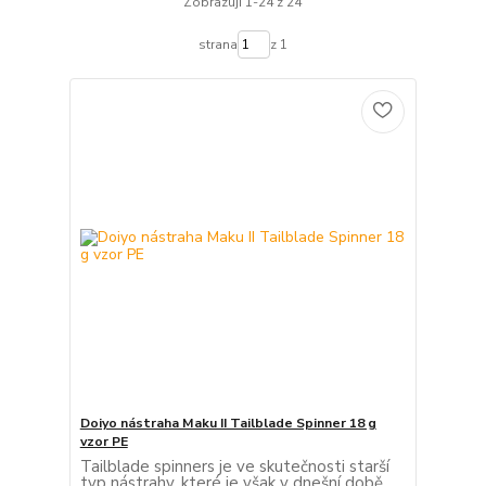
Zobrazuji 1-24 z 24
strana
z 1
Doiyo nástraha Maku II Tailblade Spinner 18 g
vzor PE
Tailblade spinners je ve skutečnosti starší
typ nástrahy, které je však v dnešní době