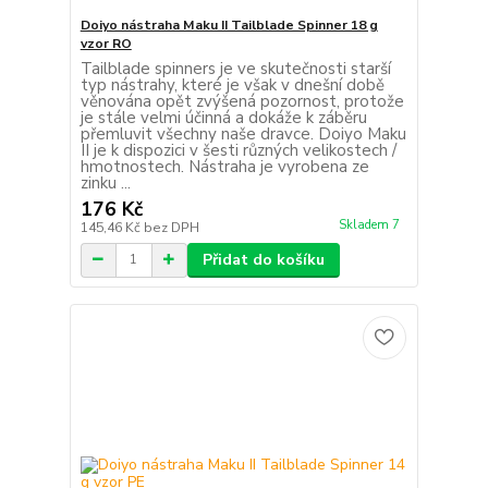
Doiyo nástraha Maku II Tailblade Spinner 18 g
vzor RO
Tailblade spinners je ve skutečnosti starší
typ nástrahy, které je však v dnešní době
věnována opět zvýšená pozornost, protože
je stále velmi účinná a dokáže k záběru
přemluvit všechny naše dravce. Doiyo Maku
II je k dispozici v šesti různých velikostech /
hmotnostech. Nástraha je vyrobena ze
zinku ...
176 Kč
Skladem 7
145,46 Kč
bez DPH
Přidat do košíku