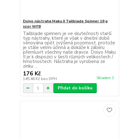
Doiyo nástraha Maku II Tailblade Spinner 18 g
vzor WFB
Tailblade spinners je ve skutečnosti starší
typ nástrahy, které je však v dnešní době
věnována opět zvýšená pozornost, protože
je stále velmi účinná a dokáže k záběru
přemluvit všechny naše dravce. Doiyo Maku
II je k dispozici v šesti různých velikostech /
hmotnostech. Nástraha je vyrobena ze
zinku ...
176 Kč
Skladem 3
145,46 Kč
bez DPH
Přidat do košíku