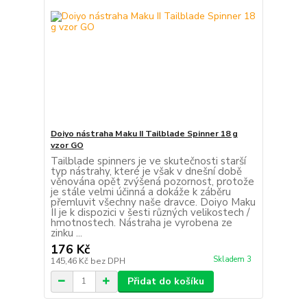
Doiyo nástraha Maku II Tailblade Spinner 18 g
vzor GO
Tailblade spinners je ve skutečnosti starší
typ nástrahy, které je však v dnešní době
věnována opět zvýšená pozornost, protože
je stále velmi účinná a dokáže k záběru
přemluvit všechny naše dravce. Doiyo Maku
II je k dispozici v šesti různých velikostech /
hmotnostech. Nástraha je vyrobena ze
zinku ...
176 Kč
Skladem 3
145,46 Kč
bez DPH
Přidat do košíku