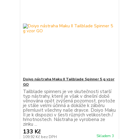
Doiyo nástraha Maku II Tailblade Spinner 5 g vzor
GO
Tailblade spinners je ve skutečnosti starší
typ nástrahy, které je však v dnešní době
věnována opět zvýšená pozornost, protože
je stále velmi účinná a dokáže k záběru
přemluvit všechny naše dravce. Doiyo Maku
II je k dispozici v šesti různých velikostech /
hmotnostech. Nástraha je vyrobena ze
zinku ...
133 Kč
Skladem 3
109,92 Kč
bez DPH