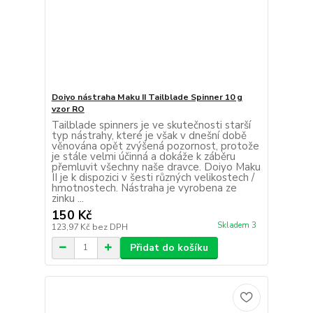
Doiyo nástraha Maku II Tailblade Spinner 10 g
vzor RO
Tailblade spinners je ve skutečnosti starší
typ nástrahy, které je však v dnešní době
věnována opět zvýšená pozornost, protože
je stále velmi účinná a dokáže k záběru
přemluvit všechny naše dravce. Doiyo Maku
II je k dispozici v šesti různých velikostech /
hmotnostech. Nástraha je vyrobena ze
zinku ...
150 Kč
Skladem 3
123,97 Kč
bez DPH
Přidat do košíku