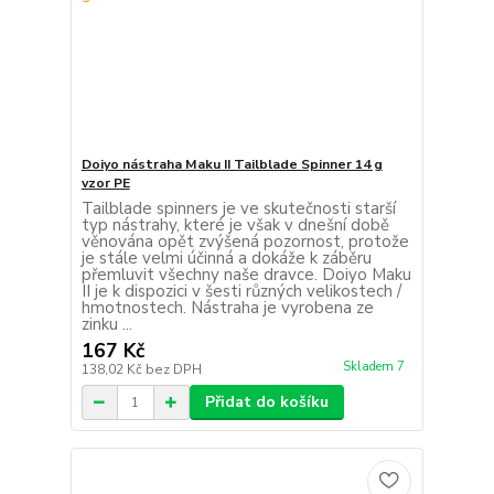
Doiyo nástraha Maku II Tailblade Spinner 14 g
vzor PE
Tailblade spinners je ve skutečnosti starší
typ nástrahy, které je však v dnešní době
věnována opět zvýšená pozornost, protože
je stále velmi účinná a dokáže k záběru
přemluvit všechny naše dravce. Doiyo Maku
II je k dispozici v šesti různých velikostech /
hmotnostech. Nástraha je vyrobena ze
zinku ...
167 Kč
Skladem 7
138,02 Kč
bez DPH
Přidat do košíku