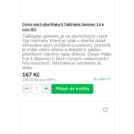
Doiyo nástraha Maku II Tailblade Spinner 14 g
vzor RO
Tailblade spinners je ve skutečnosti starší
typ nástrahy, které je však v dnešní době
věnována opět zvýšená pozornost, protože
je stále velmi účinná a dokáže k záběru
přemluvit všechny naše dravce. Doiyo Maku
II je k dispozici v šesti různých velikostech /
hmotnostech. Nástraha je vyrobena ze
zinku ...
167 Kč
Skladem 8
138,02 Kč
bez DPH
Přidat do košíku