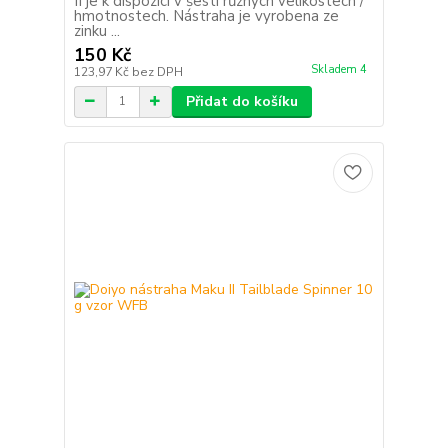
II je k dispozici v šesti různých velikostech /
hmotnostech. Nástraha je vyrobena ze
zinku ...
150 Kč
Skladem 4
123,97 Kč
bez DPH
Přidat do košíku