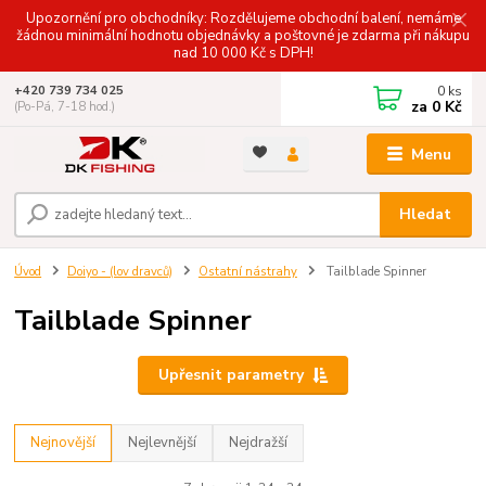
Upozornění pro obchodníky: Rozdělujeme obchodní balení, nemáme
žádnou minimální hodnotu objednávky a poštovné je zdarma při nákupu
nad 10 000 Kč s DPH!
0
ks
+420 739 734 025
za
0 Kč
(Po-Pá, 7-18 hod.)
Menu
Hledat
Úvod
Doiyo - (lov dravců)
Ostatní nástrahy
Tailblade Spinner
Tailblade Spinner
Upřesnit parametry
Nejnovější
Nejlevnější
Nejdražší