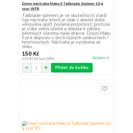
Doiyo nástraha Maku II Tailblade Spinner 10 g
vzor WFB
Tailblade spinners je ve skutečnosti starší
typ nástrahy, které je však v dnešní době
věnována opět zvýšená pozornost, protože
je stále velmi účinná a dokáže k záběru
přemluvit všechny naše dravce. Doiyo Maku
II je k dispozici v šesti různých velikostech /
hmotnostech. Nástraha je vyrobena ze
zinku ...
150 Kč
Skladem 4
123,97 Kč
bez DPH
Přidat do košíku