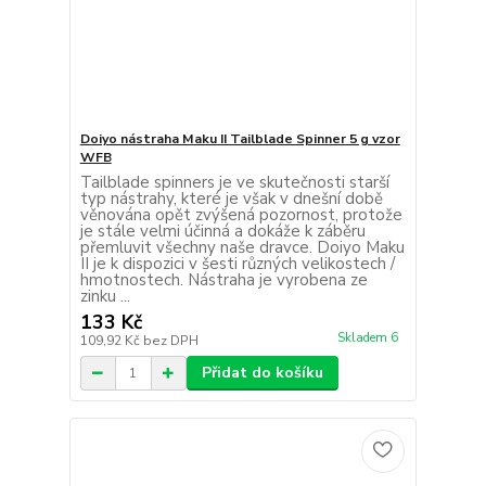
Doiyo nástraha Maku II Tailblade Spinner 5 g vzor
WFB
Tailblade spinners je ve skutečnosti starší
typ nástrahy, které je však v dnešní době
věnována opět zvýšená pozornost, protože
je stále velmi účinná a dokáže k záběru
přemluvit všechny naše dravce. Doiyo Maku
II je k dispozici v šesti různých velikostech /
hmotnostech. Nástraha je vyrobena ze
zinku ...
133 Kč
Skladem 6
109,92 Kč
bez DPH
Přidat do košíku