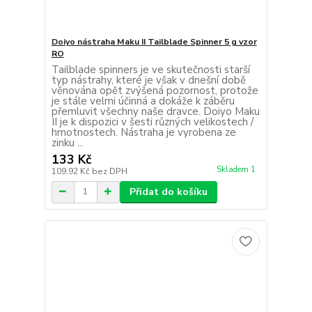
Doiyo nástraha Maku II Tailblade Spinner 5 g vzor
RO
Tailblade spinners je ve skutečnosti starší
typ nástrahy, které je však v dnešní době
věnována opět zvýšená pozornost, protože
je stále velmi účinná a dokáže k záběru
přemluvit všechny naše dravce. Doiyo Maku
II je k dispozici v šesti různých velikostech /
hmotnostech. Nástraha je vyrobena ze
zinku ...
133 Kč
Skladem 1
109,92 Kč
bez DPH
Přidat do košíku