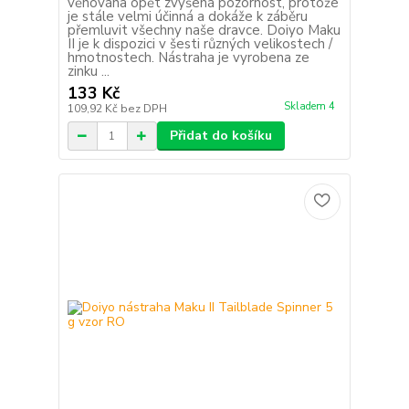
věnována opět zvýšená pozornost, protože
je stále velmi účinná a dokáže k záběru
přemluvit všechny naše dravce. Doiyo Maku
II je k dispozici v šesti různých velikostech /
hmotnostech. Nástraha je vyrobena ze
zinku ...
133 Kč
Skladem 4
109,92 Kč
bez DPH
Přidat do košíku