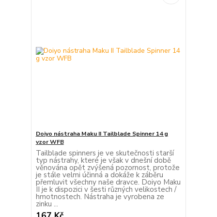
Doiyo nástraha Maku II Tailblade Spinner 14 g
vzor WFB
Tailblade spinners je ve skutečnosti starší
typ nástrahy, které je však v dnešní době
věnována opět zvýšená pozornost, protože
je stále velmi účinná a dokáže k záběru
přemluvit všechny naše dravce. Doiyo Maku
II je k dispozici v šesti různých velikostech /
hmotnostech. Nástraha je vyrobena ze
zinku ...
167 Kč