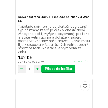
Doiyo nástraha Maku II Tailblade Spinner 7 g vzor
GO
Tailblade spinners je ve skutečnosti starší
typ nástrahy, které je však v dnešní době
věnována opět zvýšená pozornost, protože
je stále velmi účinná a dokáže k záběru
přemluvit všechny naše dravce. Doiyo Maku
II je k dispozici v šesti různých velikostech /
hmotnostech. Nástraha je vyrobena ze
zinku ...
142 Kč
Skladem 15
117,36 Kč
bez DPH
Přidat do košíku