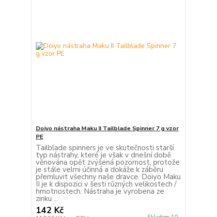
Doiyo nástraha Maku II Tailblade Spinner 7 g vzor
PE
Tailblade spinners je ve skutečnosti starší
typ nástrahy, které je však v dnešní době
věnována opět zvýšená pozornost, protože
je stále velmi účinná a dokáže k záběru
přemluvit všechny naše dravce. Doiyo Maku
II je k dispozici v šesti různých velikostech /
hmotnostech. Nástraha je vyrobena ze
zinku ...
142 Kč