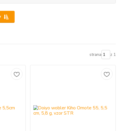
y
strana
z 1