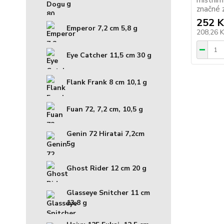
místním
g
značné z
252 K
Emperor 7,2 cm 5,8 g
208,26 
Eye Catcher 11,5 cm 30 g
Flank Frank 8 cm 10,1 g
Fuan 72, 7,2 cm, 10,5 g
Genin 72 Hiratai 7,2cm
5g
Ghost Rider 12 cm 20 g
Glasseye Snitcher 11 cm
13,8 g