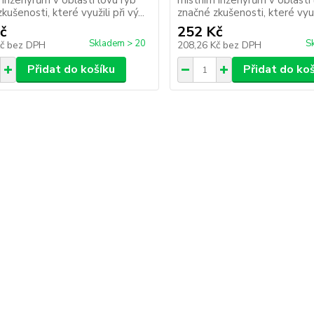
 inženýrům v oblasti lovu ryb
místním inženýrům v oblasti 
kušenosti, které využili při vý...
značné zkušenosti, které využil
č
252 Kč
Skladem > 20
S
Kč
bez DPH
208,26 Kč
bez DPH
Přidat do košíku
Přidat do ko