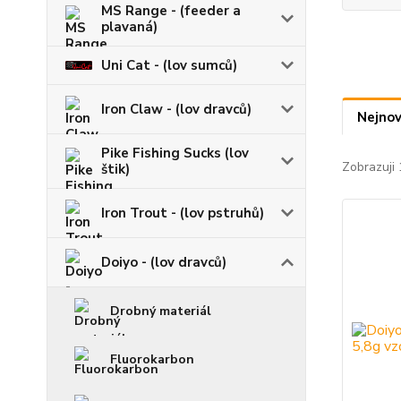
MS Range - (feeder a
plavaná)
Uni Cat - (lov sumců)
Iron Claw - (lov dravců)
Nejnov
Pike Fishing Sucks (lov
Zobrazuji 
štik)
Iron Trout - (lov pstruhů)
Doiyo - (lov dravců)
Drobný materiál
Fluorokarbon