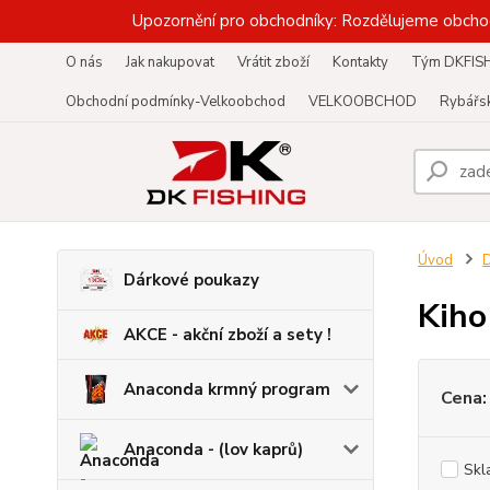
Upozornění pro obchodníky: Rozdělujeme obcho
O nás
Jak nakupovat
Vrátit zboží
Kontakty
Tým DKFIS
Obchodní podmínky-Velkoobchod
VELKOOBCHOD
Rybářsk
Úvod
D
Dárkové poukazy
Kiho
AKCE - akční zboží a sety !
Anaconda krmný program
Cena:
Anaconda - (lov kaprů)
Skl