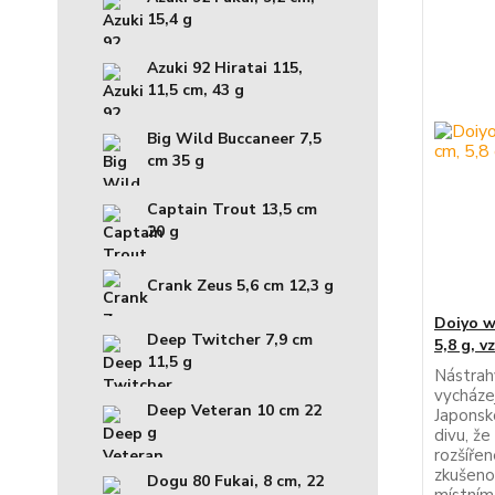
15,4 g
Azuki 92 Hiratai 115,
11,5 cm, 43 g
Big Wild Buccaneer 7,5
cm 35 g
Captain Trout 13,5 cm
20 g
Crank Zeus 5,6 cm 12,3 g
Doiyo w
Deep Twitcher 7,9 cm
5,8 g, 
11,5 g
Nástrah
vycházej
Deep Veteran 10 cm 22
Japonsko
g
divu, že
rozšíře
zkušeno
Dogu 80 Fukai, 8 cm, 22