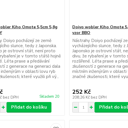
obler Kiho Omote 5,5cm 5,8g
Doiyo wobler Kiho Omote 5
Y
vzor BBO
y Doiyo pocházejí ze země
Nástrahy Doiyo pocházejí z
ícího slunce, tedy z Japonska.
vycházejícího slunce, tedy z 
 je ostrovní stát, není proto
Japonsko je ostrovní stát, n
 rybaření je v tomto státě hojně
divu, že rybaření je v tomto 
né. Léta praxe a předávání
rozšířené. Léta praxe a před
stí z generace na generaci dala
zkušeností z generace na ge
 inženýrům v oblasti lovu ryb
místním inženýrům v oblasti 
kušenosti, které využili při vý...
značné zkušenosti, které využil
č
252 Kč
Skladem 20
Kč
bez DPH
208,26 Kč
bez DPH
Přidat do košíku
Přidat do ko