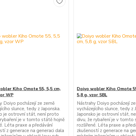
obler Kiho Omote 55, 5,5 cm,
Doiyo wobler Kiho Omote 55
vzor WP
5,8 g, vzor SBL
y Doiyo pocházejí ze země
Nástrahy Doiyo pocházejí z
ícího slunce, tedy z Japonska.
vycházejícího slunce, tedy z 
 je ostrovní stát, není proto
Japonsko je ostrovní stát, n
 rybaření je v tomto státě hojně
divu, že rybaření je v tomto 
né. Léta praxe a předávání
rozšířené. Léta praxe a před
stí z generace na generaci dala
zkušeností z generace na ge