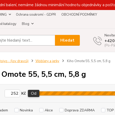
dní balení, nemáme žádnou minimální hodnotu objednávky a pošto
HING
Ochrana soukromí - GDPR
OBCHODNÍ PODMÍNKY
é katalogy
Blog
Nevíte
Hledat
+420
(Po-Pá
oiyo - (lov dravců)
Woblery a jerky
Kiho Omote 55, 5,5 cm, 5,8 g
 Omote 55, 5,5 cm, 5,8 g
Kč
Od
adem
Novinka
Akce
Doprava ZDARMA
TOP 