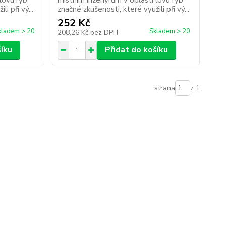
lovu ryb
místním inženýrům v oblasti lovu ryb
i při vý...
značné zkušenosti, které využili při vý...
252 Kč
kladem > 20
Skladem > 20
208,26 Kč
bez DPH
šíku
Přidat do košíku
strana
z 1