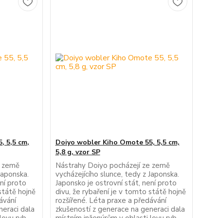
, 5,5 cm,
Doiyo wobler Kiho Omote 55, 5,5 cm,
5,8 g, vzor SP
e země
Nástrahy Doiyo pocházejí ze země
Japonska.
vycházejícího slunce, tedy z Japonska.
ení proto
Japonsko je ostrovní stát, není proto
státě hojně
divu, že rybaření je v tomto státě hojně
ávání
rozšířené. Léta praxe a předávání
neraci dala
zkušeností z generace na generaci dala