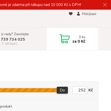
vné je zdarma při nákupu nad 10 000 Kč s DPH!
Přihlášení
 si rady? Zavolejte.
0
ks
 739 734 025
za
0 Kč
, 7-18 hod.)
Do
Kč
produkt