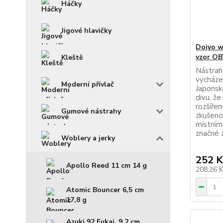
Háčky
Jigové hlavičky
Doiyo w
vzor OB
Kleště
Nástrah
vycházej
Moderní přívlač
Japonsko
divu, že
rozšíře
Gumové nástrahy
zkušeno
místním
značné z
Woblery a jerky
252 K
Apollo Reed 11 cm 14 g
208,26 
Atomic Bouncer 6,5 cm
17,8 g
Azuki 92 Fukai, 9,2 cm,