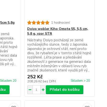
,5cm 5,8g
1 hodnocení
Doiyo wobler Kiho Omote 55, 5,5 cm,
5,8 g, vzor STR
e země
Japonska.
Nástrahy Doiyo pocházejí ze země
ení proto
vycházejícího slunce, tedy z Japonska.
státě hojně
Japonsko je ostrovní stát, není proto
ávání
divu, že rybaření je v tomto státě hojně
neraci dala
rozšířené. Léta praxe a předávání
lovu ryb
zkušeností z generace na generaci dala
i při vý...
místním inženýrům v oblasti lovu ryb
značné zkušenosti, které využili při vý...
252 Kč
Skladem 20
Skladem > 20
208,26 Kč
bez DPH
šíku
Přidat do košíku