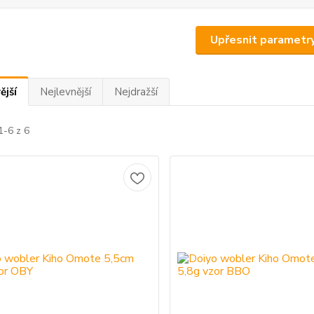
Upřesnit parametr
ější
Nejlevnější
Nejdražší
1-6 z 6