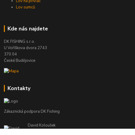
Lov na přívlač
Lov sumců
Kde nás najdete
DK FISHING s.r.o.
U Voříškova dvora 2743
370 04
České Budějovice
Kontakty
Zákaznická podpora DK Fishing
David Koloušek
+420 739 734 025