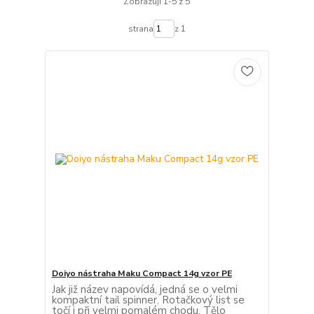
Zobrazuji 1-5 z 5
strana
z 1
Doiyo nástraha Maku Compact 14g vzor PE
Jak již název napovídá, jedná se o velmi
kompaktní tail spinner. Rotačkový list se
točí i při velmi pomalém chodu. Tělo