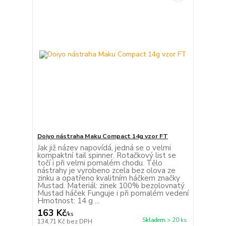
Doiyo nástraha Maku Compact 14g vzor FT
Jak již název napovídá, jedná se o velmi
kompaktní tail spinner. Rotačkový list se
točí i při velmi pomalém chodu. Tělo
nástrahy je vyrobeno zcela bez olova ze
zinku a opatřeno kvalitním háčkem značky
Mustad. Materiál: zinek 100% bezolovnatý
Mustad háček Funguje i při pomalém vedení
Hmotnost: 14 g ...
163 Kč
/
ks
Skladem > 20 ks
134,71 Kč
bez DPH