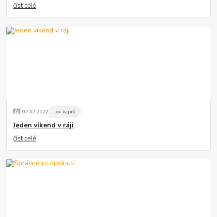
číst celé
02
.
02
.
2022
Lov kaprů
Jeden víkend v ráji
číst celé