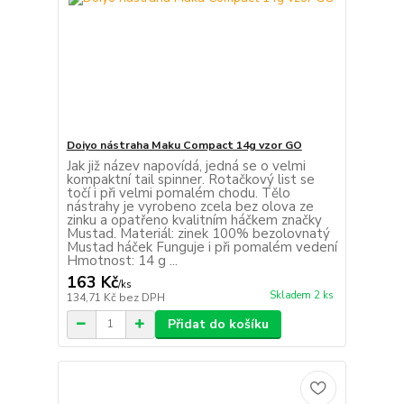
Doiyo nástraha Maku Compact 14g vzor GO
Jak již název napovídá, jedná se o velmi
kompaktní tail spinner. Rotačkový list se
točí i při velmi pomalém chodu. Tělo
nástrahy je vyrobeno zcela bez olova ze
zinku a opatřeno kvalitním háčkem značky
Mustad. Materiál: zinek 100% bezolovnatý
Mustad háček Funguje i při pomalém vedení
Hmotnost: 14 g ...
163 Kč
/
ks
Skladem 2 ks
134,71 Kč
bez DPH
Přidat do košíku