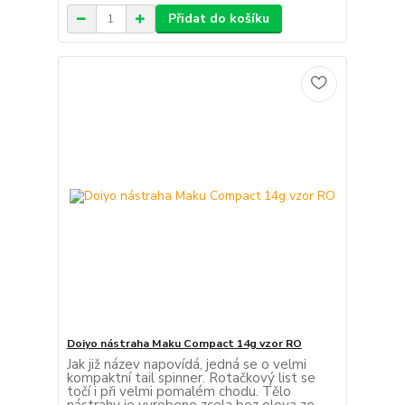
Přidat do košíku
Doiyo nástraha Maku Compact 14g vzor RO
Jak již název napovídá, jedná se o velmi
kompaktní tail spinner. Rotačkový list se
točí i při velmi pomalém chodu. Tělo
nástrahy je vyrobeno zcela bez olova ze