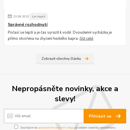
23
.
08
.
2019
Lov kaprů
Správné rozhodnutí
Počasí se lepší a je čas vyrazit k vodě. Dvoudenní vycházka je
přímo stvořena na chycení hezkého kapra.
číst celé
Zobrazit všechny články
Nepropásněte novinky, akce a
slevy!
Přihlásit se
Souhlasím se
zpracováním osobních údajů
za účelem rozesílky newsletteru.