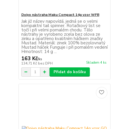
Doiyo nástraha Maku Compact 14g vzor WFB
Jak již název napovídá, jedná se o velmi
kompaktní tail spinner. Rotačkový list se
točí i při velmi pomalém chodu. Tělo
nástrahy je vyrobeno zcela bez olova ze
zinku a opatřeno kvalitním háčkem značky
Mustad. Materiál: zinek 100% bezolovnatý
Mustad háček Funguje i při pomalém vedení
Hmotnost: 14 g ...
163 Kč
/
ks
Skladem 4 ks
134,71 Kč
bez DPH
Přidat do košíku