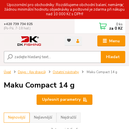
Upozornění pro obchodníky: Rozdělujeme obchodní balení, nemáme
žádnou minimální hodnotu objednávky a poštovné je zdarma při nákupu
nad 10 000 Kč s DPH!
0
ks
+420 739 734 025
za
0 Kč
(Po-Pá, 7-18 hod.)
Menu
Hledat
Úvod
Doiyo - (lov dravců)
Ostatní nástrahy
Maku Compact 14 g
Maku Compact 14 g
Upřesnit parametry
Nejnovější
Nejlevnější
Nejdražší