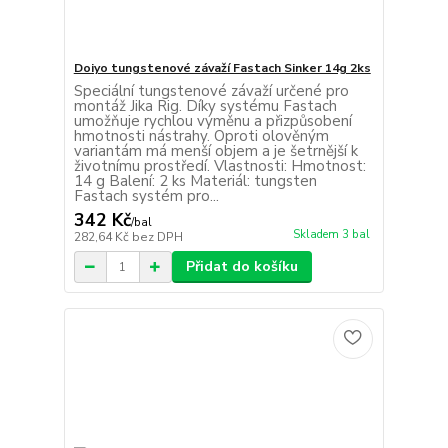
Doiyo tungstenové závaží Fastach Sinker 14g 2ks
Speciální tungstenové závaží určené pro
montáž Jika Rig. Díky systému Fastach
umožňuje rychlou výměnu a přizpůsobení
hmotnosti nástrahy. Oproti olověným
variantám má menší objem a je šetrnější k
životnímu prostředí. Vlastnosti: Hmotnost:
14 g Balení: 2 ks Materiál: tungsten
Fastach systém pro...
342 Kč
/
bal
Skladem 3 bal
282,64 Kč
bez DPH
Přidat do košíku