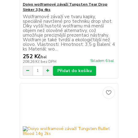
Doiyo wolframové závaží Tungsten Tear Drop
Sinker 3,5g 4ks
Wolframové závaží ve tvaru kapky,
speciálně navržené pro techniku drop shot.
Díky vyšší hustotě wolframu má menší
objem než olověné alternativy, což
umožňuje preciznější prezentaci nástrahy.
Wolfram je také tvrdší a ekologičtější než
olovo. Vlastnosti: Hmotnost: 3,5 g Balení: 4
ks Materiál: wo...
252 Kč
/
bal
Skladem 6 bal
208,26 Kč
bez DPH
Přidat do košíku