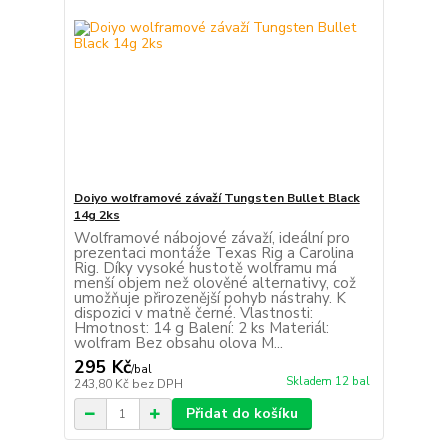
Doiyo wolframové závaží Tungsten Bullet Black
14g 2ks
Wolframové nábojové závaží, ideální pro
prezentaci montáže Texas Rig a Carolina
Rig. Díky vysoké hustotě wolframu má
menší objem než olověné alternativy, což
umožňuje přirozenější pohyb nástrahy. K
dispozici v matně černé. Vlastnosti:
Hmotnost: 14 g Balení: 2 ks Materiál:
wolfram Bez obsahu olova M...
295 Kč
/
bal
Skladem 12 bal
243,80 Kč
bez DPH
Přidat do košíku