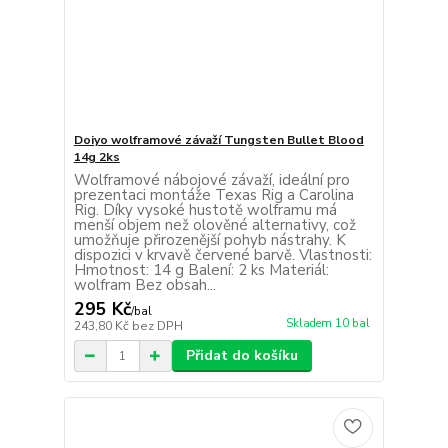
Doiyo wolframové závaží Tungsten Bullet Blood
14g 2ks
Wolframové nábojové závaží, ideální pro
prezentaci montáže Texas Rig a Carolina
Rig. Díky vysoké hustotě wolframu má
menší objem než olověné alternativy, což
umožňuje přirozenější pohyb nástrahy. K
dispozici v krvavě červené barvě. Vlastnosti:
Hmotnost: 14 g Balení: 2 ks Materiál:
wolfram Bez obsah...
295 Kč
/
bal
Skladem 10 bal
243,80 Kč
bez DPH
Přidat do košíku