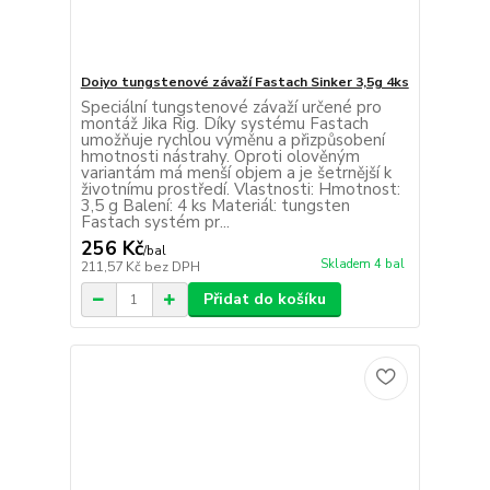
Doiyo tungstenové závaží Fastach Sinker 3,5g 4ks
Speciální tungstenové závaží určené pro
montáž Jika Rig. Díky systému Fastach
umožňuje rychlou výměnu a přizpůsobení
hmotnosti nástrahy. Oproti olověným
variantám má menší objem a je šetrnější k
životnímu prostředí. Vlastnosti: Hmotnost:
3,5 g Balení: 4 ks Materiál: tungsten
Fastach systém pr...
256 Kč
/
bal
Skladem 4 bal
211,57 Kč
bez DPH
Přidat do košíku