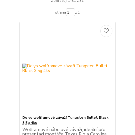
Zobrazuji 1-31 z 31
strana
z 1
Doiyo wolframové závaží Tungsten Bullet Black
3,5g 4ks
Wolframové nábojové závaží, ideální pro
prezentaci montáže Texas Rig a Carolina