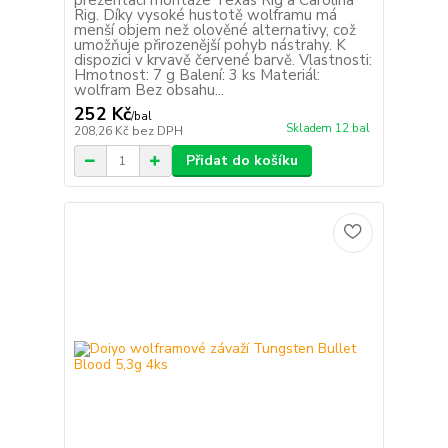
prezentaci montáže Texas Rig a Carolina
Rig. Díky vysoké hustotě wolframu má
menší objem než olověné alternativy, což
umožňuje přirozenější pohyb nástrahy. K
dispozici v krvavě červené barvě. Vlastnosti:
Hmotnost: 7 g Balení: 3 ks Materiál:
wolfram Bez obsahu...
252 Kč
/
bal
Skladem 12 bal
208,26 Kč
bez DPH
Přidat do košíku