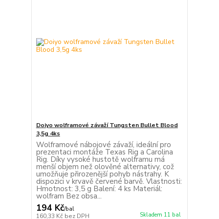
Doiyo wolframové závaží Tungsten Bullet Blood
3,5g 4ks
Wolframové nábojové závaží, ideální pro
prezentaci montáže Texas Rig a Carolina
Rig. Díky vysoké hustotě wolframu má
menší objem než olověné alternativy, což
umožňuje přirozenější pohyb nástrahy. K
dispozici v krvavě červené barvě. Vlastnosti:
Hmotnost: 3,5 g Balení: 4 ks Materiál:
wolfram Bez obsa...
194 Kč
/
bal
Skladem 11 bal
160,33 Kč
bez DPH