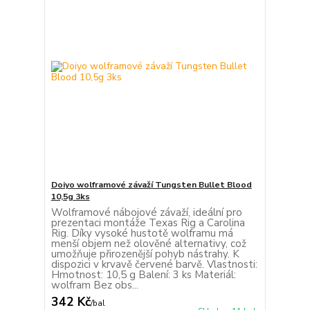
Doiyo wolframové závaží Tungsten Bullet Blood
10,5g 3ks
Wolframové nábojové závaží, ideální pro
prezentaci montáže Texas Rig a Carolina
Rig. Díky vysoké hustotě wolframu má
menší objem než olověné alternativy, což
umožňuje přirozenější pohyb nástrahy. K
dispozici v krvavě červené barvě. Vlastnosti:
Hmotnost: 10,5 g Balení: 3 ks Materiál:
wolfram Bez obs...
342 Kč
/
bal