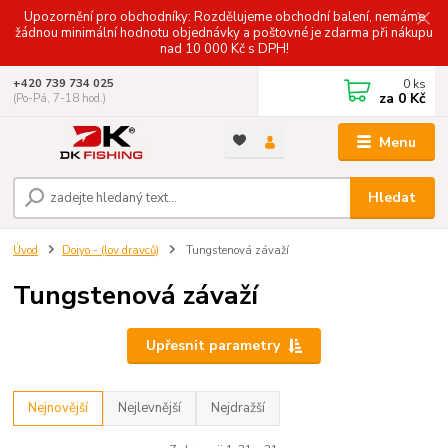
Upozornění pro obchodníky: Rozdělujeme obchodní balení, nemáme
žádnou minimální hodnotu objednávky a poštovné je zdarma při nákupu
nad 10 000 Kč s DPH!
0
ks
+420 739 734 025
za
0 Kč
(Po-Pá, 7-18 hod.)
Menu
Hledat
Úvod
Doiyo - (lov dravců)
Tungstenová závaží
Tungstenová závaží
Upřesnit parametry
Nejnovější
Nejlevnější
Nejdražší