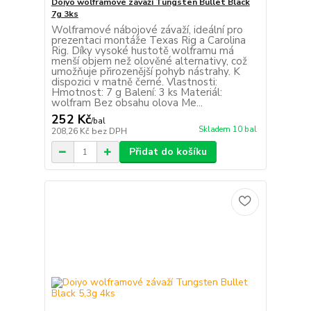
Doiyo wolframové závaží Tungsten Bullet Black
7g 3ks
Wolframové nábojové závaží, ideální pro
prezentaci montáže Texas Rig a Carolina
Rig. Díky vysoké hustotě wolframu má
menší objem než olověné alternativy, což
umožňuje přirozenější pohyb nástrahy. K
dispozici v matně černé. Vlastnosti:
Hmotnost: 7 g Balení: 3 ks Materiál:
wolfram Bez obsahu olova Me...
252 Kč
/
bal
Skladem 10 bal
208,26 Kč
bez DPH
Přidat do košíku