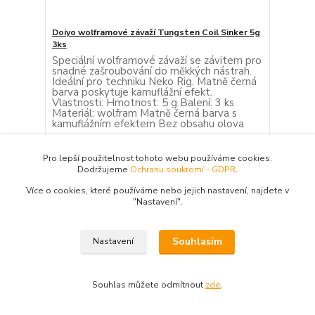
Doiyo wolframové závaží Tungsten Coil Sinker 5g
3ks
Speciální wolframové závaží se závitem pro
snadné zašroubování do měkkých nástrah.
Ideální pro techniku Neko Rig. Matně černá
barva poskytuje kamuflážní efekt.
Vlastnosti: Hmotnost: 5 g Balení: 3 ks
Materiál: wolfram Matně černá barva s
kamuflážním efektem Bez obsahu olova
221 Kč
/
bal
Skladem 6 bal
182,64 Kč
bez DPH
Pro lepší použitelnost tohoto webu používáme cookies.
Dodržujeme
Ochranu soukromí - GDPR
.
Přidat do košíku
Více o cookies, které používáme nebo jejich nastavení, najdete v
"N
astavení"
.
Souhlasím
Nastavení
Souhlas můžete odmítnout
zde
.