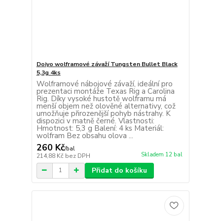
Doiyo wolframové závaží Tungsten Bullet Black
5,3g 4ks
Wolframové nábojové závaží, ideální pro
prezentaci montáže Texas Rig a Carolina
Rig. Díky vysoké hustotě wolframu má
menší objem než olověné alternativy, což
umožňuje přirozenější pohyb nástrahy. K
dispozici v matně černé. Vlastnosti:
Hmotnost: 5,3 g Balení: 4 ks Materiál:
wolfram Bez obsahu olova ...
260 Kč
/
bal
Skladem 12 bal
214,88 Kč
bez DPH
Přidat do košíku