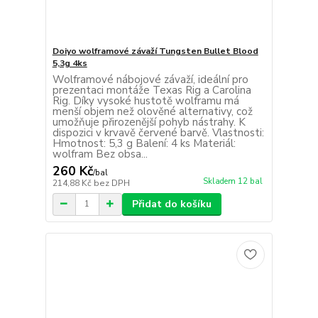
Doiyo wolframové závaží Tungsten Bullet Blood
5,3g 4ks
Wolframové nábojové závaží, ideální pro
prezentaci montáže Texas Rig a Carolina
Rig. Díky vysoké hustotě wolframu má
menší objem než olověné alternativy, což
umožňuje přirozenější pohyb nástrahy. K
dispozici v krvavě červené barvě. Vlastnosti:
Hmotnost: 5,3 g Balení: 4 ks Materiál:
wolfram Bez obsa...
260 Kč
/
bal
Skladem 12 bal
214,88 Kč
bez DPH
Přidat do košíku