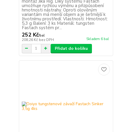
montáž Jika Rig. Díky systému Fastach
umožňuje rychlou výměnu a přizpůsobení
hmotnosti nástrahy. Oproti olověným
variantám má menší objem a je šetrnější k
životnímu prostředí. Vlastnosti: Hmotnost:
5,3 g Balení: 3 ks Materiál: tungsten
Fastach systém pr...
252 Kč
/
bal
Skladem 6 bal
208,26 Kč
bez DPH
Přidat do košíku