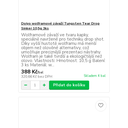
Doiyo wolframové závaží Tungsten Tear Drop
Sinker 10,5g 3ks
Wolframové závaží ve tvaru kapky,
speciálně navržené pro techniku drop shot.
Díky vyšší hustotě wolframu má menší
objem než olověné alternativy, což
umožňuje preciznější prezentaci nástrahy.
Wolfram je také tvrdší a ekologičtější než
olovo. Vlastnosti: Hmotnost: 10,5 g Balení:
3 ks Materiál: w...
388 Kč
/
bal
Skladem 4 bal
320,66 Kč
bez DPH
Přidat do košíku