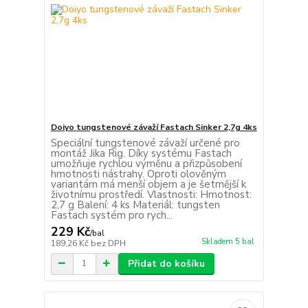
Doiyo tungstenové závaží Fastach Sinker 2,7g 4ks
Speciální tungstenové závaží určené pro
montáž Jika Rig. Díky systému Fastach
umožňuje rychlou výměnu a přizpůsobení
hmotnosti nástrahy. Oproti olověným
variantám má menší objem a je šetrnější k
životnímu prostředí. Vlastnosti: Hmotnost:
2,7 g Balení: 4 ks Materiál: tungsten
Fastach systém pro rych...
229 Kč
/
bal
Skladem 5 bal
189,26 Kč
bez DPH
Přidat do košíku