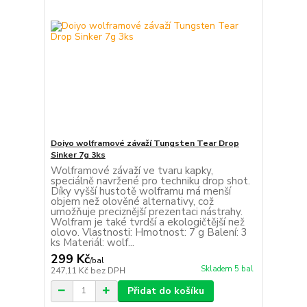
Doiyo wolframové závaží Tungsten Tear Drop
Sinker 7g 3ks
Wolframové závaží ve tvaru kapky,
speciálně navržené pro techniku drop shot.
Díky vyšší hustotě wolframu má menší
objem než olověné alternativy, což
umožňuje preciznější prezentaci nástrahy.
Wolfram je také tvrdší a ekologičtější než
olovo. Vlastnosti: Hmotnost: 7 g Balení: 3
ks Materiál: wolf...
299 Kč
/
bal
Skladem 5 bal
247,11 Kč
bez DPH
Přidat do košíku