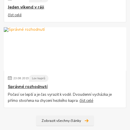
Jeden víkend v ráji
číst celé
23
.
08
.
2019
Lov kaprů
Správné rozhodnutí
Počasí se lepší a je čas vyrazit k vodě. Dvoudenní vycházka je
přímo stvořena na chycení hezkého kapra.
číst celé
Zobrazit všechny články