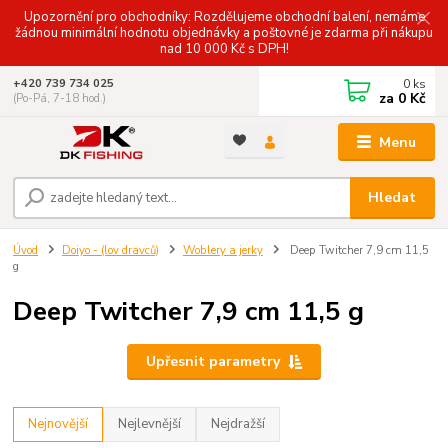
Upozornění pro obchodníky: Rozdělujeme obchodní balení, nemáme
žádnou minimální hodnotu objednávky a poštovné je zdarma při nákupu
nad 10 000 Kč s DPH!
0
ks
+420 739 734 025
za
0 Kč
(Po-Pá, 7-18 hod.)
Menu
Hledat
Úvod
Doiyo - (lov dravců)
Woblery a jerky
Deep Twitcher 7,9 cm 11,5
g
Deep Twitcher 7,9 cm 11,5 g
Upřesnit parametry
Nejnovější
Nejlevnější
Nejdražší