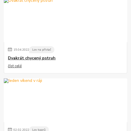
15
.
04
.
2022
Lov na přívlač
Dvakrát chycený pstruh
číst celé
02
.
02
.
2022
Lov kaprů