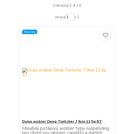
Zobrazuji 1-6 z 6
strana
z 1
Novinka
Doiyo wobler Deep Twitcher 7,9cm 11,5g RT
Hlouběji potápivý wobler typu suspending
pro cílený lov okounů, candátů a dalších