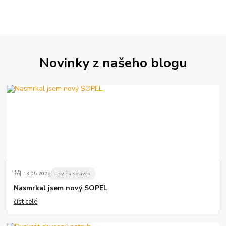
Novinky z našeho blogu
13
.
05
.
2026
Lov na splávek
Nasmrkal jsem nový SOPEL
číst celé