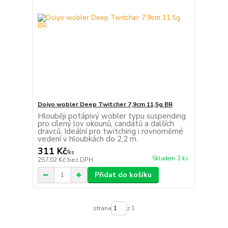
Doiyo wobler Deep Twitcher 7,9cm 11,5g BR
Hlouběji potápivý wobler typu suspending
pro cílený lov okounů, candátů a dalších
dravců. Ideální pro twitching i rovnoměrné
vedení v hloubkách do 2,2 m.
311 Kč
/
ks
Skladem 2 ks
257,02 Kč
bez DPH
Přidat do košíku
strana
z 1