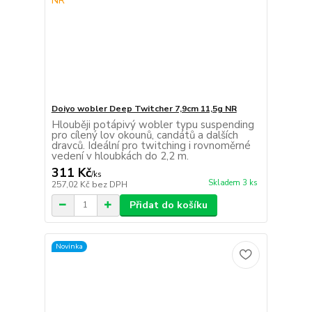
Doiyo wobler Deep Twitcher 7,9cm 11,5g NR
Hlouběji potápivý wobler typu suspending
pro cílený lov okounů, candátů a dalších
dravců. Ideální pro twitching i rovnoměrné
vedení v hloubkách do 2,2 m.
311 Kč
/
ks
Skladem 3 ks
257,02 Kč
bez DPH
Přidat do košíku
Novinka