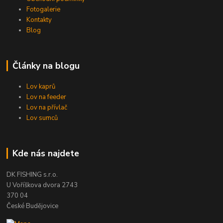
Fotogalerie
Kontakty
Blog
Články na blogu
Lov kaprů
Lov na feeder
Lov na přívlač
Lov sumců
Kde nás najdete
DK FISHING s.r.o.
U Voříškova dvora 2743
370 04
České Budějovice