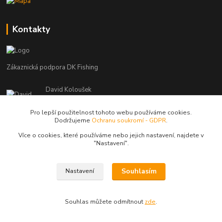
Kontakty
Zákaznická podpora DK Fishing
David Koloušek
+420 739 734 025
(Po-Pá, 7-18 hod.)
Pro lepší použitelnost tohoto webu používáme cookies.
Dodržujeme
Ochranu soukromí - GDPR
.
david@dkfishing.cz
Více o cookies, které používáme nebo jejich nastavení, najdete v
"N
astavení"
.
Souhlasím
Nastavení
© Copyright 2026 - DK FISHING s.r.o.
Souhlas můžete odmítnout
zde
.
Vytvořeno na
Eshop-rychle.cz