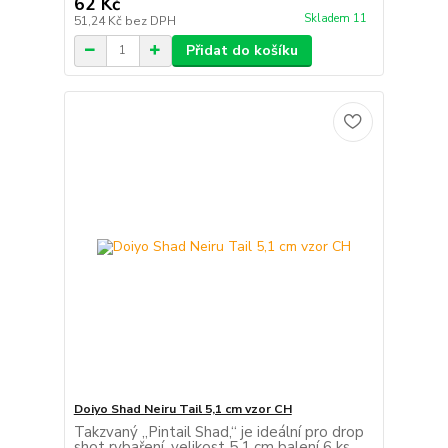
62 Kč
Skladem 11
51,24 Kč
bez DPH
Přidat do košíku
Doiyo Shad Neiru Tail 5,1 cm vzor CH
Takzvaný „Pintail Shad,“ je ideální pro drop
shot rybaření. velikost 5,1 cm balení 6 ks