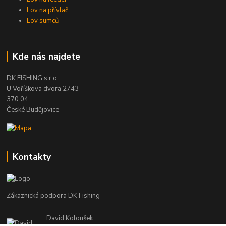
Lov na přívlač
Lov sumců
Kde nás najdete
DK FISHING s.r.o.
U Voříškova dvora 2743
370 04
České Budějovice
Kontakty
Zákaznická podpora DK Fishing
David Koloušek