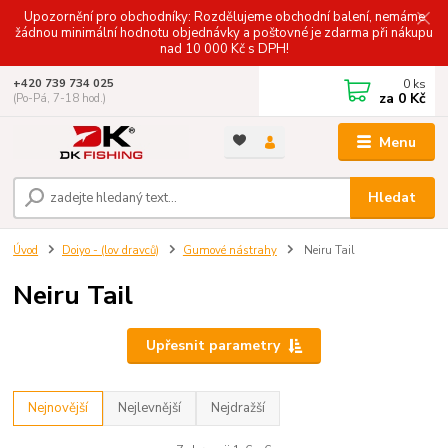
Upozornění pro obchodníky: Rozdělujeme obchodní balení, nemáme
žádnou minimální hodnotu objednávky a poštovné je zdarma při nákupu
nad 10 000 Kč s DPH!
0
ks
+420 739 734 025
za
0 Kč
(Po-Pá, 7-18 hod.)
Menu
Hledat
Úvod
Doiyo - (lov dravců)
Gumové nástrahy
Neiru Tail
Neiru Tail
Upřesnit parametry
Nejnovější
Nejlevnější
Nejdražší