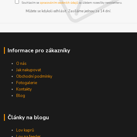
Souhlasím se
zpracováním osobních údajů
za účelem rozesílky newsletteru.
Můžete se kdykoli odhlásit. Zasíláme jednou za 14 dní.
Informace pro zákazníky
O nás
Jak nakupovat
Obchodní podmínky
Fotogalerie
Kontakty
Blog
Články na blogu
Lov kaprů
Lov na feeder