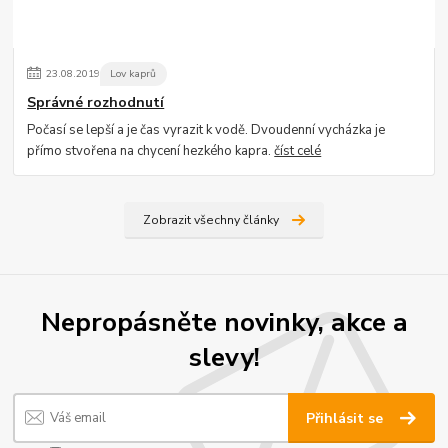
23
.
08
.
2019
Lov kaprů
Správné rozhodnutí
Počasí se lepší a je čas vyrazit k vodě. Dvoudenní vycházka je
přímo stvořena na chycení hezkého kapra.
číst celé
Zobrazit všechny články
Nepropásněte novinky, akce a
slevy!
Přihlásit se