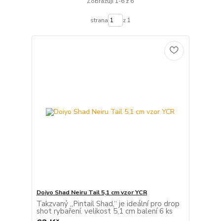
Zobrazuji 1-6 z 6
strana
z 1
Doiyo Shad Neiru Tail 5,1 cm vzor YCR
Takzvaný „Pintail Shad,“ je ideální pro drop
shot rybaření. velikost 5,1 cm balení 6 ks