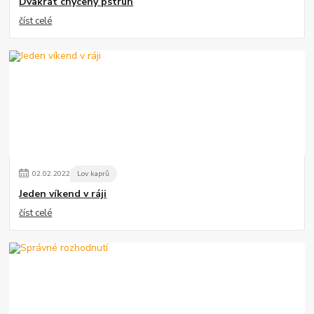
Dvakrát chycený pstruh
číst celé
02
.
02
.
2022
Lov kaprů
Jeden víkend v ráji
číst celé