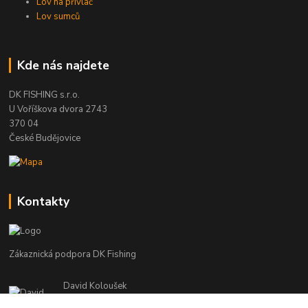
Lov na přívlač
Lov sumců
Kde nás najdete
DK FISHING s.r.o.
U Voříškova dvora 2743
370 04
České Budějovice
Kontakty
Zákaznická podpora DK Fishing
David Koloušek
+420 739 734 025