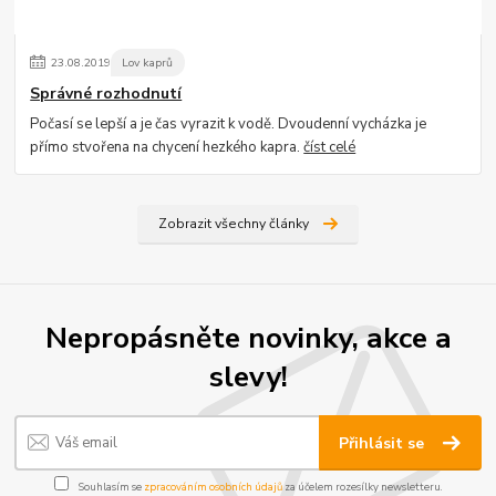
23
.
08
.
2019
Lov kaprů
Správné rozhodnutí
Počasí se lepší a je čas vyrazit k vodě. Dvoudenní vycházka je
přímo stvořena na chycení hezkého kapra.
číst celé
Zobrazit všechny články
Nepropásněte novinky, akce a
slevy!
Přihlásit se
Souhlasím se
zpracováním osobních údajů
za účelem rozesílky newsletteru.