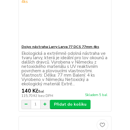
Doiyo nástraha Larry Larva 77 DCS 77mm 4ks
Ekologická a extrémně odolná nástraha ve
tvaru larvy, která je ideální pro lov okounů a
dalších dravců. Vyrobena v Německu z
netoxického materiálu s UV reaktivním
povrchem a plovoucími vlastnostmi.
Vlastnosti: Délka: 77 mm Balení: 4 ks
Vyrobeno v Německu Netoxický a
ekologický materiál Extré...
140 Kč
/
bal
Skladem 5 bal
115,70 Kč
bez DPH
Přidat do košíku