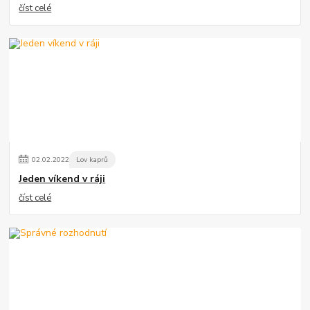
číst celé
02
.
02
.
2022
Lov kaprů
Jeden víkend v ráji
číst celé