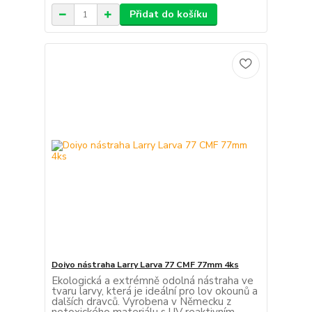
Přidat do košíku
Doiyo nástraha Larry Larva 77 CMF 77mm 4ks
Ekologická a extrémně odolná nástraha ve
tvaru larvy, která je ideální pro lov okounů a
dalších dravců. Vyrobena v Německu z
netoxického materiálu s UV reaktivním