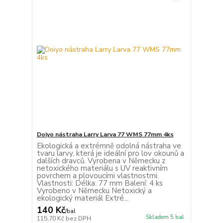
Doiyo nástraha Larry Larva 77 WMS 77mm 4ks
Ekologická a extrémně odolná nástraha ve
tvaru larvy, která je ideální pro lov okounů a
dalších dravců. Vyrobena v Německu z
netoxického materiálu s UV reaktivním
povrchem a plovoucími vlastnostmi.
Vlastnosti: Délka: 77 mm Balení: 4 ks
Vyrobeno v Německu Netoxický a
ekologický materiál Extré...
140 Kč
/
bal
Skladem 5 bal
115,70 Kč
bez DPH