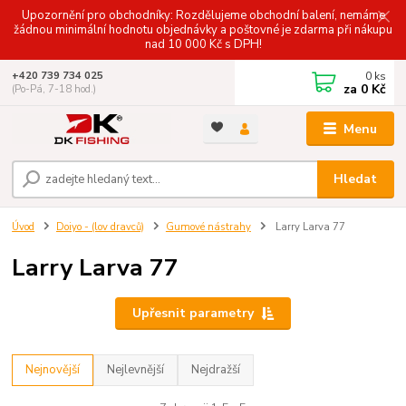
Upozornění pro obchodníky: Rozdělujeme obchodní balení, nemáme
žádnou minimální hodnotu objednávky a poštovné je zdarma při nákupu
nad 10 000 Kč s DPH!
0
ks
+420 739 734 025
za
0 Kč
(Po-Pá, 7-18 hod.)
Menu
Hledat
Úvod
Doiyo - (lov dravců)
Gumové nástrahy
Larry Larva 77
Larry Larva 77
Upřesnit parametry
Nejnovější
Nejlevnější
Nejdražší