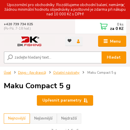
Upozornění pro obchodníky: Rozdělujeme obchodní balení, nemáme
žádnou minimální hodnotu objednávky a poštovné je zdarma při nákupu
nad 10 000 Kč s DPH!
0
ks
+420 739 734 025
za
0 Kč
(Po-Pá, 7-18 hod.)
Menu
Hledat
Úvod
Doiyo - (lov dravců)
Ostatní nástrahy
Maku Compact 5 g
Maku Compact 5 g
Upřesnit parametry
Nejnovější
Nejlevnější
Nejdražší