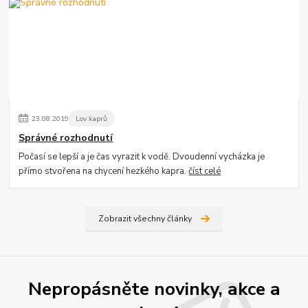
23
.
08
.
2019
Lov kaprů
Správné rozhodnutí
Počasí se lepší a je čas vyrazit k vodě. Dvoudenní vycházka je
přímo stvořena na chycení hezkého kapra.
číst celé
Zobrazit všechny články
Nepropásněte novinky, akce a