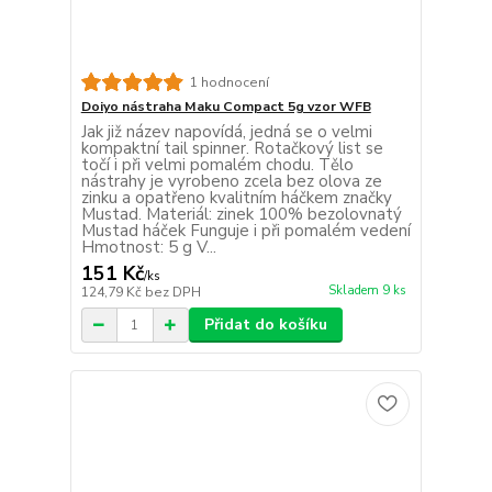
1 hodnocení
Doiyo nástraha Maku Compact 5g vzor WFB
Jak již název napovídá, jedná se o velmi
kompaktní tail spinner. Rotačkový list se
točí i při velmi pomalém chodu. Tělo
nástrahy je vyrobeno zcela bez olova ze
zinku a opatřeno kvalitním háčkem značky
Mustad. Materiál: zinek 100% bezolovnatý
Mustad háček Funguje i při pomalém vedení
Hmotnost: 5 g V...
151 Kč
/
ks
Skladem 9 ks
124,79 Kč
bez DPH
Přidat do košíku