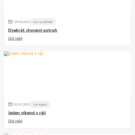
15
.
04
.
2022
Lov na přívlač
Dvakrát chycený pstruh
číst celé
02
.
02
.
2022
Lov kaprů
Jeden víkend v ráji
číst celé