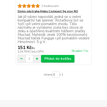
1 hodnocení
Doiyo nástraha Maku Compact 5g vzor RO
Jak již název napovídá, jedná se o velmi
kompaktní tail spinner. Rotačkový list se
točí i při velmi pomalém chodu. Tělo
nástrahy je vyrobeno zcela bez olova ze
zinku a opatřeno kvalitním háčkem značky
Mustad. Materiál: zinek 100% bezolovnatý
Mustad háček Funguje i při pomalém vedení
Hmotnost: 5 g V...
151 Kč
/
ks
Skladem 7 ks
124,79 Kč
bez DPH
Přidat do košíku
strana
z 1