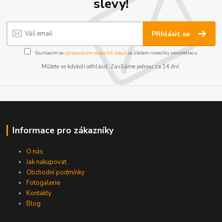
slevy!
Přihlásit se
Souhlasím se
zpracováním osobních údajů
za účelem rozesílky newsletteru.
Můžete se kdykoli odhlásit. Zasíláme jednou za 14 dní.
Informace pro zákazníky
O nás
Jak nakupovat
Obchodní podmínky
Fotogalerie
Kontakty
Blog