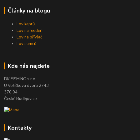
Články na blogu
Lov kaprů
Lov na feeder
Lov na přívlač
Lov sumců
Kde nás najdete
DK FISHING s.r.o.
U Voříškova dvora 2743
370 04
České Budějovice
Kontakty