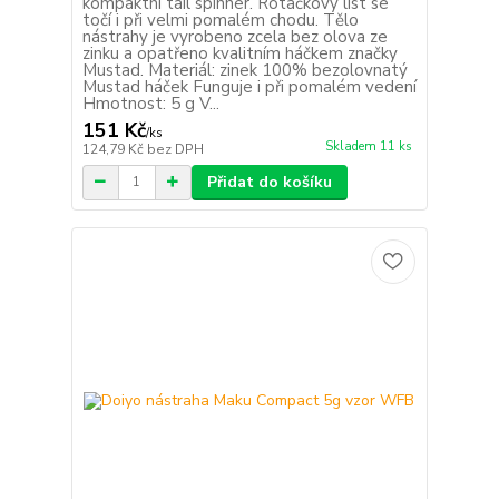
kompaktní tail spinner. Rotačkový list se
točí i při velmi pomalém chodu. Tělo
nástrahy je vyrobeno zcela bez olova ze
zinku a opatřeno kvalitním háčkem značky
Mustad. Materiál: zinek 100% bezolovnatý
Mustad háček Funguje i při pomalém vedení
Hmotnost: 5 g V...
151 Kč
/
ks
Skladem 11 ks
124,79 Kč
bez DPH
Přidat do košíku