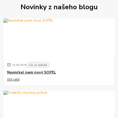
Novinky z našeho blogu
13
.
05
.
2026
Lov na splávek
Nasmrkal jsem nový SOPEL
číst celé