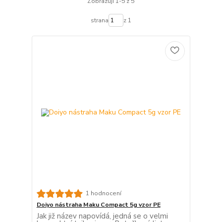
Zobrazuji 1-5 z 5
strana
z 1
1 hodnocení
Doiyo nástraha Maku Compact 5g vzor PE
Jak již název napovídá, jedná se o velmi