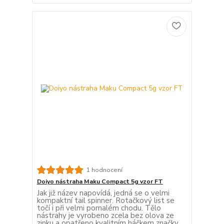
1 hodnocení
Doiyo nástraha Maku Compact 5g vzor FT
Jak již název napovídá, jedná se o velmi
kompaktní tail spinner. Rotačkový list se
točí i při velmi pomalém chodu. Tělo
nástrahy je vyrobeno zcela bez olova ze
zinku a opatřeno kvalitním háčkem značky