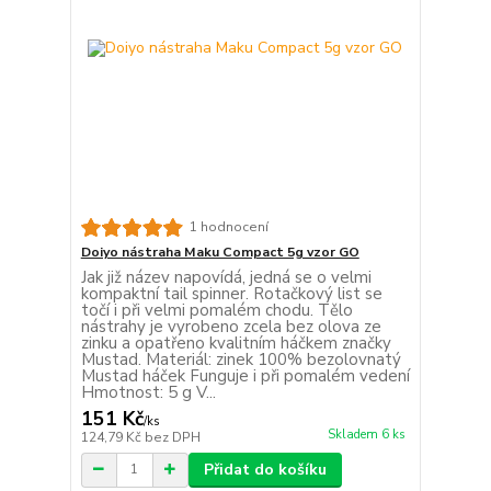
1 hodnocení
Doiyo nástraha Maku Compact 5g vzor GO
Jak již název napovídá, jedná se o velmi
kompaktní tail spinner. Rotačkový list se
točí i při velmi pomalém chodu. Tělo
nástrahy je vyrobeno zcela bez olova ze
zinku a opatřeno kvalitním háčkem značky
Mustad. Materiál: zinek 100% bezolovnatý
Mustad háček Funguje i při pomalém vedení
Hmotnost: 5 g V...
151 Kč
/
ks
Skladem 6 ks
124,79 Kč
bez DPH
Přidat do košíku