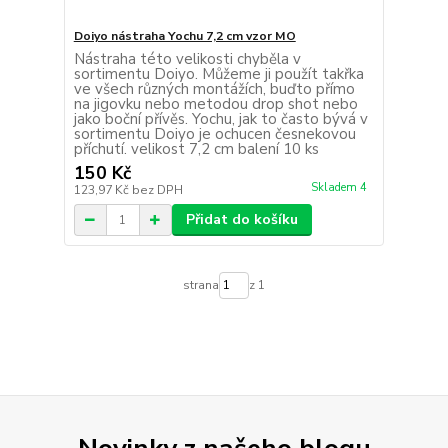
Doiyo nástraha Yochu 7,2 cm vzor MO
Nástraha této velikosti chyběla v
sortimentu Doiyo. Můžeme ji použít takřka
ve všech různých montážích, buďto přímo
na jigovku nebo metodou drop shot nebo
jako boční přívěs. Yochu, jak to často bývá v
sortimentu Doiyo je ochucen česnekovou
příchutí. velikost 7,2 cm balení 10 ks
150 Kč
Skladem 4
123,97 Kč
bez DPH
Přidat do košíku
strana
z 1