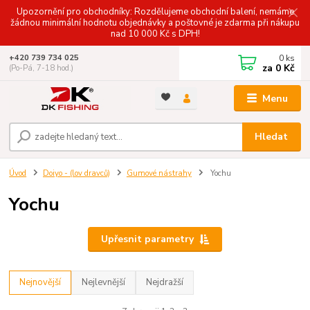
Upozornění pro obchodníky: Rozdělujeme obchodní balení, nemáme
žádnou minimální hodnotu objednávky a poštovné je zdarma při nákupu
nad 10 000 Kč s DPH!
0
ks
+420 739 734 025
za
0 Kč
(Po-Pá, 7-18 hod.)
Menu
Hledat
Úvod
Doiyo - (lov dravců)
Gumové nástrahy
Yochu
Yochu
Upřesnit parametry
Nejnovější
Nejlevnější
Nejdražší