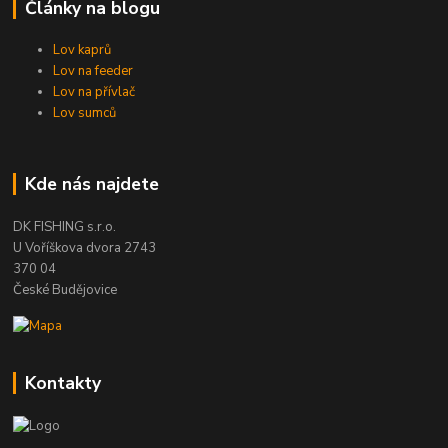
Články na blogu
Lov kaprů
Lov na feeder
Lov na přívlač
Lov sumců
Kde nás najdete
DK FISHING s.r.o.
U Voříškova dvora 2743
370 04
České Budějovice
Kontakty