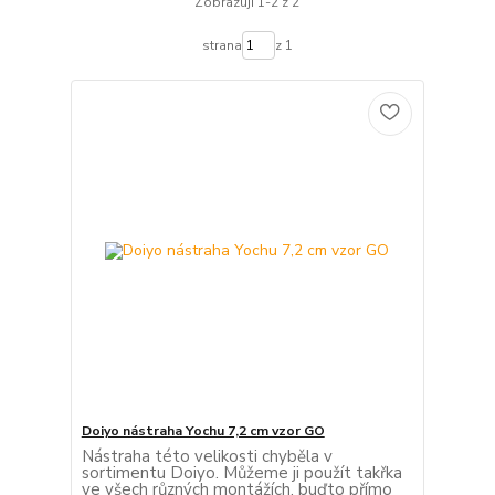
Zobrazuji 1-2 z 2
strana
z 1
Doiyo nástraha Yochu 7,2 cm vzor GO
Nástraha této velikosti chyběla v
sortimentu Doiyo. Můžeme ji použít takřka
ve všech různých montážích, buďto přímo