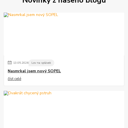
Novinky z našeho blogu
13
.
05
.
2026
Lov na splávek
Nasmrkal jsem nový SOPEL
číst celé