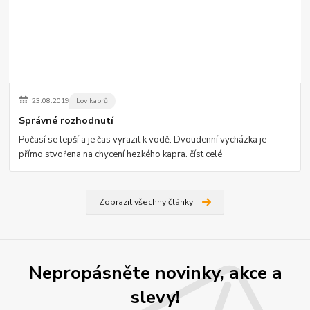
23
.
08
.
2019
Lov kaprů
Správné rozhodnutí
Počasí se lepší a je čas vyrazit k vodě. Dvoudenní vycházka je
přímo stvořena na chycení hezkého kapra.
číst celé
Zobrazit všechny články
Nepropásněte novinky, akce a
slevy!