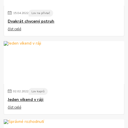
15
.
04
.
2022
Lov na přívlač
Dvakrát chycený pstruh
číst celé
02
.
02
.
2022
Lov kaprů
Jeden víkend v ráji
číst celé