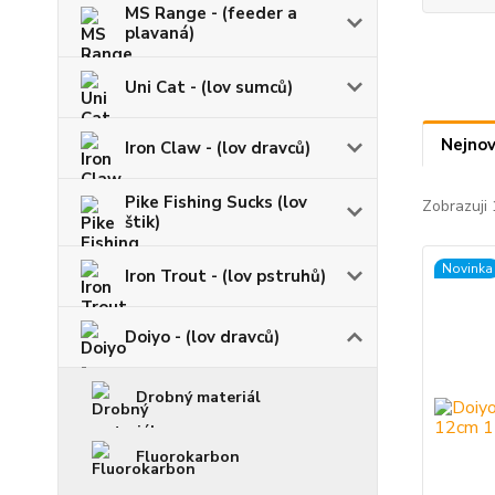
MS Range - (feeder a
plavaná)
Uni Cat - (lov sumců)
Nejnov
Iron Claw - (lov dravců)
Pike Fishing Sucks (lov
Zobrazuji 
štik)
Novinka
Iron Trout - (lov pstruhů)
Doiyo - (lov dravců)
Drobný materiál
Fluorokarbon