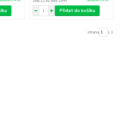
Skladem 4 ks
Skladem 4 ks
266,12 Kč
bez DPH
šíku
Přidat do košíku
strana
z 1