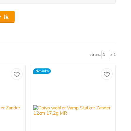
y
strana
z 1
Novinka