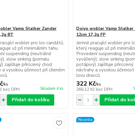
obler Vamp Stalker Zander
Doiyo wobler Vamp Stalker
,2g BT
12cm 17,2g FP
acující wobler pro lov candátů,
Jemně pracující wobler pro l
aguje už při minimálním tahu.
který reaguje už při minimál
ní suspending (neutrálně
Provedení suspending (neut
ý), slow sinking (pomalu
vyvážený), slow sinking (po
) zajišťuje přirozený chod
potápivý) zajišťuje přirozený
y a vysokou účinnost při cíleném
nástrahy a vysokou účinnost 
vců.
lovu dravců.
č
322 Kč
/
ks
/
ks
Skladem 4 ks
Kč
bez DPH
266,12 Kč
bez DPH
Přidat do košíku
Přidat do ko
Novinka