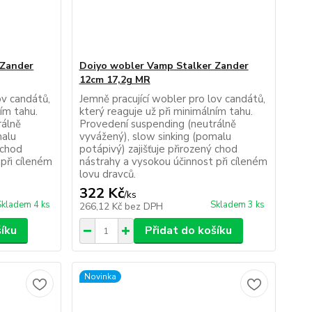
 Zander
Doiyo wobler Vamp Stalker Zander
12cm 17,2g MR
ov candátů,
Jemně pracující wobler pro lov candátů,
ním tahu.
který reaguje už při minimálním tahu.
rálně
Provedení suspending (neutrálně
malu
vyvážený), slow sinking (pomalu
 chod
potápivý) zajišťuje přirozený chod
při cíleném
nástrahy a vysokou účinnost při cíleném
lovu dravců.
322 Kč
/
ks
Skladem 4 ks
Skladem 3 ks
266,12 Kč
bez DPH
šíku
Přidat do košíku
Novinka