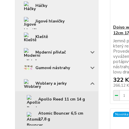
Háčky
Jigové hlavičky
Doiyo w
12cm 17
Kleště
Jemně pr
který re
Provede
Moderní přívlač
vyvážen
potápivý
nástrah
Gumové nástrahy
lovu dra
322 K
Woblery a jerky
266,12 
Apollo Reed 11 cm 14 g
Atomic Bouncer 6,5 cm
Novinka
17,8 g