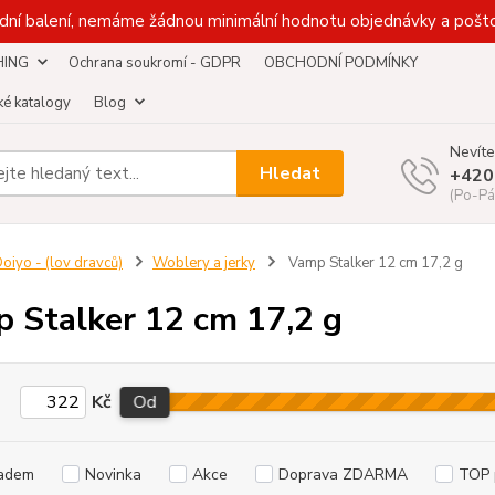
dní balení, nemáme žádnou minimální hodnotu objednávky a pošto
HING
Ochrana soukromí - GDPR
OBCHODNÍ PODMÍNKY
é katalogy
Blog
Nevíte
Hledat
+420
(Po-Pá
oiyo - (lov dravců)
Woblery a jerky
Vamp Stalker 12 cm 17,2 g
 Stalker 12 cm 17,2 g
Kč
Od
adem
Novinka
Akce
Doprava ZDARMA
TOP 