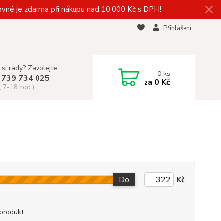
vné je zdarma při nákupu nad 10 000 Kč s DPH!
Přihlášení
 si rady? Zavolejte.
0
ks
 739 734 025
za
0 Kč
, 7-18 hod.)
Do
Kč
produkt