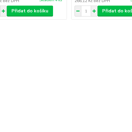
Skladem 4 ks
Kč
bez DPH
266,12 Kč
bez DPH
Přidat do košíku
Přidat do ko