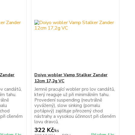
 Zander
Doiyo wobler Vamp Stalker Zander
12cm 17,2g VC
ov candátů,
Jemně pracující wobler pro lov candátů,
ním tahu.
který reaguje už při minimálním tahu.
rálně
Provedení suspending (neutrálně
malu
vyvážený), slow sinking (pomalu
 chod
potápivý) zajišťuje přirozený chod
při cíleném
nástrahy a vysokou účinnost při cíleném
lovu dravců.
322 Kč
/
ks