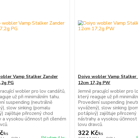
obler Vamp Stalker Zander
Doiyo wobler Vamp Stalker
,2g PG
12cm 17,2g PW
acující wobler pro lov candátů,
Jemně pracující wobler pro l
aguje už při minimálním tahu.
který reaguje už při minimál
ní suspending (neutrálně
Provedení suspending (neut
ý), slow sinking (pomalu
vyvážený), slow sinking (po
) zajišťuje přirozený chod
potápivý) zajišťuje přirozený
y a vysokou účinnost při cíleném
nástrahy a vysokou účinnost 
vců.
lovu dravců.
č
322 Kč
/
ks
/
ks