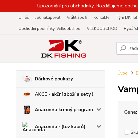
Upozornění pro obchodníky: Rozdělujeme obcho
O nás
Jak nakupovat
Vrátit zboží
Kontakty
Tým DKFIS
Obchodní podmínky-Velkoobchod
VELKOOBCHOD
Rybářsk
Úvod
D
Dárkové poukazy
Vamp
AKCE - akční zboží a sety !
Anaconda krmný program
Cena:
Anaconda - (lov kaprů)
Skl