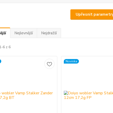
Upřesnit parametr
ější
Nejlevnější
Nejdražší
1-6 z 6
Novinka