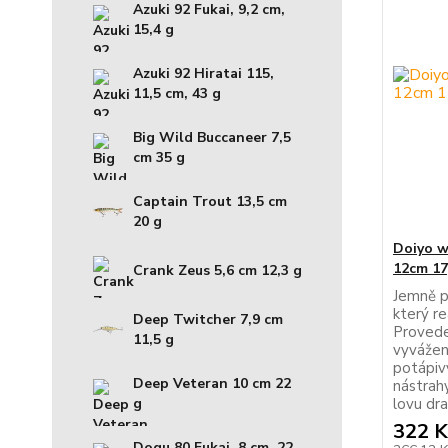
Azuki 92 Fukai, 9,2 cm,
15,4 g
Azuki 92 Hiratai 115,
11,5 cm, 43 g
Big Wild Buccaneer 7,5
cm 35 g
Captain Trout 13,5 cm
20 g
Doiyo w
12cm 17
Crank Zeus 5,6 cm 12,3 g
Jemně pr
který re
Deep Twitcher 7,9 cm
Provede
11,5 g
vyvážen
potápivý
Deep Veteran 10 cm 22
nástrah
lovu dra
g
322 K
Dogu 80 Fukai, 8 cm, 22